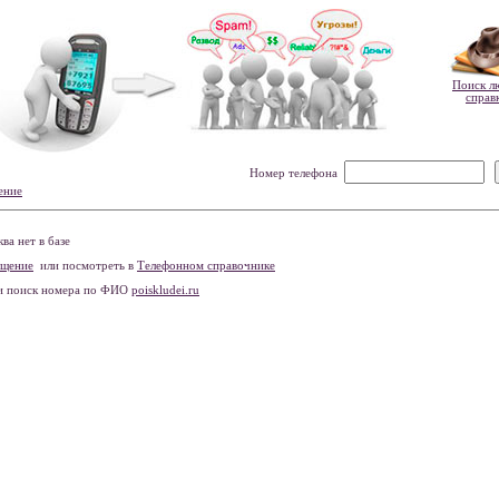
Поиск л
справ
Номер телефона
ение
а нет в базе
бщение
или посмотреть в
Телефонном справочнике
и поиск номера по ФИО
poiskludei.ru