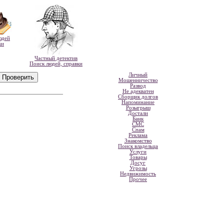
юдей
ки
Частный детектив
Поиск людей, справки
Личный
Мошенничество
Развод
Не адекватен
Сборщик долгов
Напоминание
Розыгрыш
Достали
Банк
СМС
Спам
Реклама
Знакомство
Поиск владельца
Услуги
Товары
Досуг
Угрозы
Недвижимость
Прочее