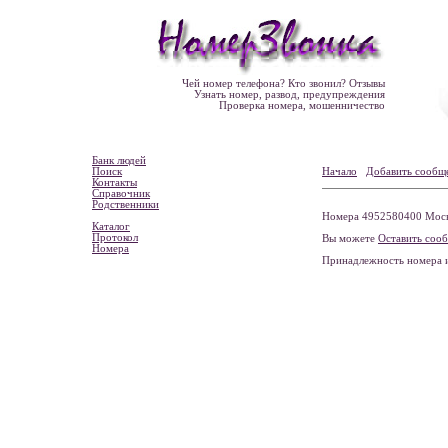
Чей номер телефона? Кто звонил? Отзывы
Узнать номер, развод, предупреждения
Проверка номера, мошенничество
Банк людей
Поиск
Начало
Добавить сообщ
Контакты
Справочник
Родственники
Номера 4952580400 Москв
Каталог
Протокол
Вы можете
Оставить соо
Номера
Принадлежность номера 