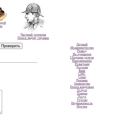
юдей
ки
Частный детектив
Поиск людей, справки
Личный
Мошенничество
Развод
Не адекватен
Сборщик долгов
Напоминание
Розыгрыш
Достали
Банк
СМС
Спам
Реклама
Знакомство
Поиск владельца
Услуги
Товары
Досуг
Угрозы
Недвижимость
Прочее