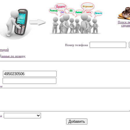
Поиск л
справ
Номер телефона
нтарий
Данные по номеру
р
мя
ие
нка