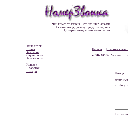
Чей номер телефона? Кто звонил? Отзывы
Узнать номер, развод, предупреждения
Проверка номера, мошенничество
Банк людей
Поиск
Начало
Добавить комме
Контакты
Справочник
4950230506
Москва
Родственники
Каталог
Протокол
Номера
Номе
Ваше и
Сообщен
Тип зво