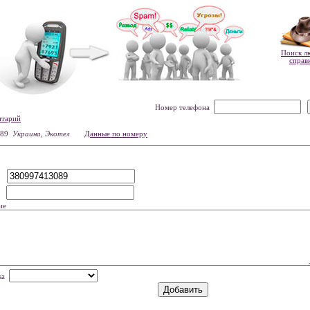
Поиск л
справ
Номер телефона
нтарий
089
Украина, Экотел
Данные по номеру
р
мя
ие
нка