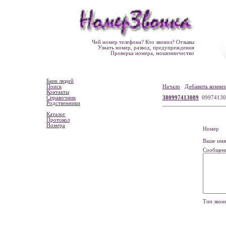
Чей номер телефона? Кто звонил? Отзывы
Узнать номер, развод, предупреждения
Проверка номера, мошенничество
Банк людей
Поиск
Начало
Добавить комме
Контакты
Справочник
380997413089
0997413
Родственники
Каталог
Протокол
Номера
Номе
Ваше и
Сообщен
Тип зво