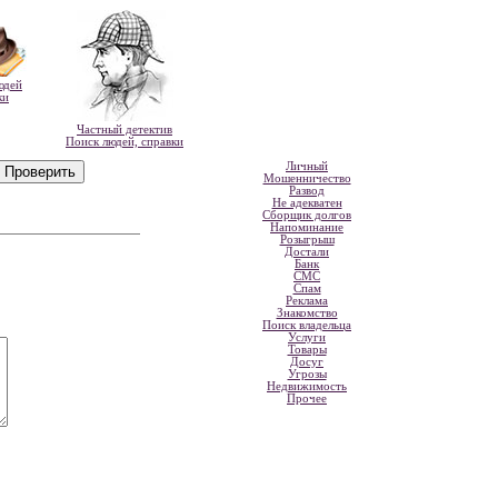
юдей
ки
Частный детектив
Поиск людей, справки
Личный
Мошенничество
Развод
Не адекватен
Сборщик долгов
Напоминание
Розыгрыш
Достали
Банк
СМС
Спам
Реклама
Знакомство
Поиск владельца
Услуги
Товары
Досуг
Угрозы
Недвижимость
Прочее