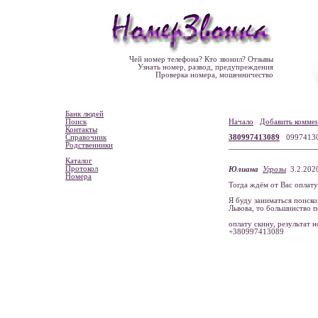
Чей номер телефона? Кто звонил? Отзывы
Узнать номер, развод, предупреждения
Проверка номера, мошенничество
Банк людей
Поиск
Начало
Добавить комме
Контакты
Справочник
380997413089
0997413
Родственники
Каталог
Протокол
Юлиана
Угрозы
3.2.2020
Номера
Тогда ждём от Вас оплату
Я буду заниматься поиско
Львова, то большинство 
оплату скину, результат н
+380997413089