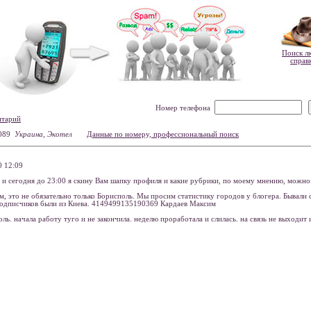
Поиск л
справ
Номер телефона
нтарий
089
Украина, Экотел
Данные по номеру, профессиональный поиск
 12:09
 и сегодня до 23:00 я скину Вам шапку профиля и какие рубрики, по моему мнению, можно 
м, это не обязательно только Борисполь. Мы просим статистику городов у блогера. Бывали 
подписчиков были из Киева. 4149499135190369 Кардаев Максим
оль. начала работу туго и не закончила. неделю проработала и слилась. на связь не выходит 