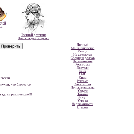
юдей
ки
Частный детектив
Поиск людей, справки
Личный
Мошенничество
Развод
Не адекватен
Сборщик долгов
Напоминание
Розыгрыш
Достали
Банк
СМС
Спам
ввести.
Реклама
Знакомство
случаи, что блогер со
Поиск владельца
Услуги
Товары
и тд. не рекомендую!!!
Досуг
Угрозы
Недвижимость
Прочее