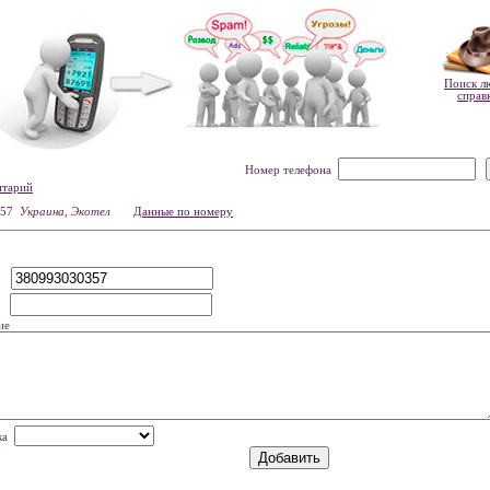
Поиск л
справ
Номер телефона
нтарий
357
Украина, Экотел
Данные по номеру
р
мя
ие
нка