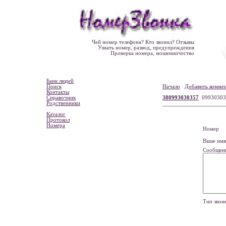
Чей номер телефона? Кто звонил? Отзывы
Узнать номер, развод, предупреждения
Проверка номера, мошенничество
Банк людей
Поиск
Начало
Добавить комме
Контакты
Справочник
380993030357
0993030
Родственники
Каталог
Протокол
Номера
Номе
Ваше и
Сообщен
Тип зво