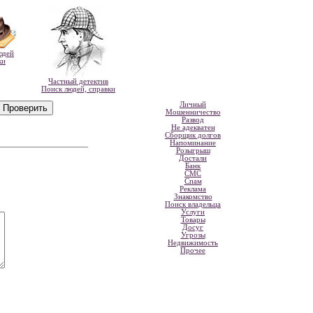
юдей
ки
Частный детектив
Поиск людей, справки
Личный
Мошенничество
Развод
Не адекватен
Сборщик долгов
Напоминание
Розыгрыш
Достали
Банк
СМС
Спам
Реклама
Знакомство
Поиск владельца
Услуги
Товары
Досуг
Угрозы
Недвижимость
Прочее