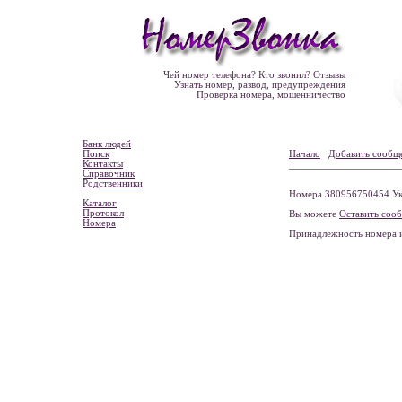
Чей номер телефона? Кто звонил? Отзывы
Узнать номер, развод, предупреждения
Проверка номера, мошенничество
Банк людей
Поиск
Начало
Добавить сообщ
Контакты
Справочник
Родственники
Номера 380956750454 Укра
Каталог
Протокол
Вы можете
Оставить соо
Номера
Принадлежность номера 