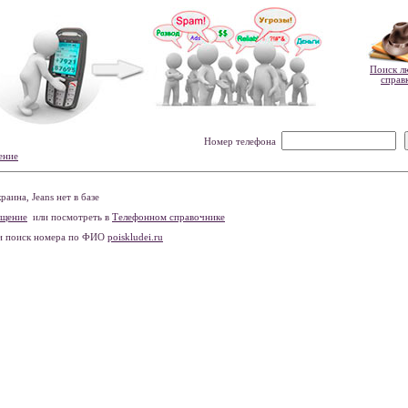
Поиск л
справ
Номер телефона
ение
ина, Jeans нет в базе
бщение
или посмотреть в
Телефонном справочнике
и поиск номера по ФИО
poiskludei.ru