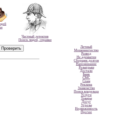
юдей
ки
Частный детектив
Поиск людей, справки
Личный
Мошенничество
Развод
Не адекватен
Сборщик долгов
Напоминание
Розыгрыш
Достали
Банк
СМС
Спам
Реклама
Знакомство
Поиск владельца
Услуги
Товары
Досуг
Угрозы
Недвижимость
Прочее