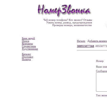
Чей номер телефона? Кто звонил? Отзывы
Узнать номер, развод, предупреждения
Проверка номера, мошенничество
Банк людей
Поиск
Начало
Добавить комме
Контакты
Справочник
380955877368
0955877
Родственники
Каталог
Протокол
Номера
Номе
Ваше и
Сообщен
Тип зво