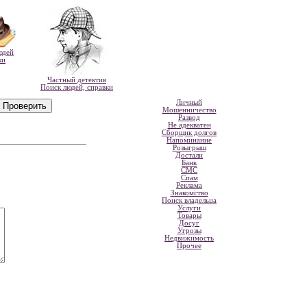
юдей
ки
Частный детектив
Поиск людей, справки
Личный
Мошенничество
Развод
Не адекватен
Сборщик долгов
Напоминание
Розыгрыш
Достали
Банк
СМС
Спам
Реклама
Знакомство
Поиск владельца
Услуги
Товары
Досуг
Угрозы
Недвижимость
Прочее