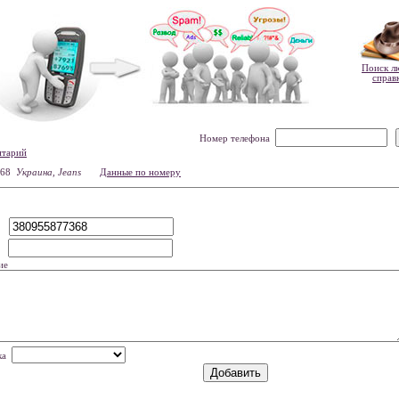
Поиск л
справ
Номер телефона
нтарий
368
Украина, Jeans
Данные по номеру
р
мя
ие
нка