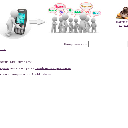
Поиск л
справ
Номер телефона
ение
ина, Life:) нет в базе
бщение
или посмотреть в
Телефонном справочнике
и поиск номера по ФИО
poiskludei.ru