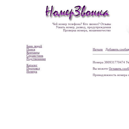
Чей номер телефона? Кто звонил? Отзывы
Узнать номер, развод, предупреждения
Проверка номера, мошенничество
Банк людей
Поиск
Начало
Добавить сообщ
Контакты
Справочник
Родственники
Номера 380931770474 Укра
Каталог
Протокол
Вы можете
Оставить соо
Номера
Принадлежность номера 