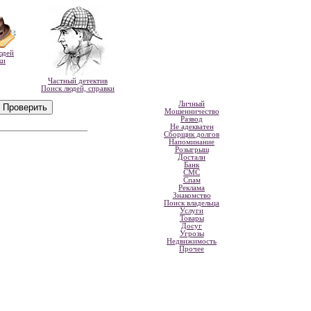
юдей
ки
Частный детектив
Поиск людей, справки
Личный
Мошенничество
Развод
Не адекватен
Сборщик долгов
Напоминание
Розыгрыш
Достали
Банк
СМС
Спам
Реклама
Знакомство
Поиск владельца
Услуги
Товары
Досуг
Угрозы
Недвижимость
Прочее