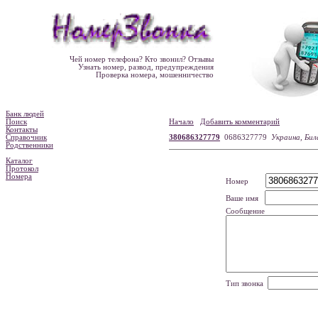
Чей номер телефона? Кто звонил? Отзывы
Узнать номер, развод, предупреждения
Проверка номера, мошенничество
Банк людей
Поиск
Начало
Добавить комментарий
Контакты
Справочник
380686327779
0686327779
Украина, Бил
Родственники
Каталог
Протокол
Номера
Номер
Ваше имя
Сообщение
Тип звонка