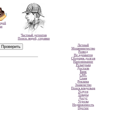
юдей
ки
Частный детектив
Поиск людей, справки
Личный
Мошенничество
Развод
Не адекватен
Сборщик долгов
Напоминание
Розыгрыш
Достали
Банк
СМС
Спам
Реклама
Знакомство
Поиск владельца
Услуги
Товары
Досуг
Угрозы
Недвижимость
Прочее