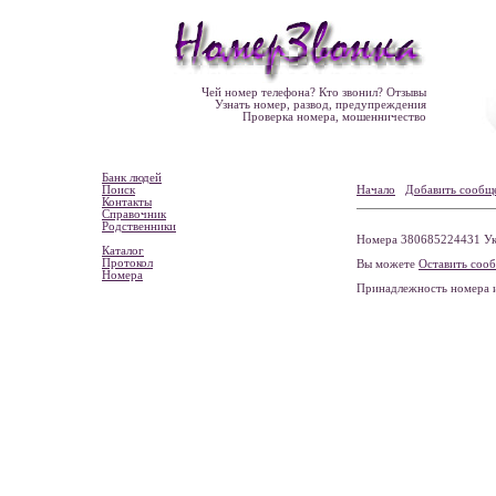
Чей номер телефона? Кто звонил? Отзывы
Узнать номер, развод, предупреждения
Проверка номера, мошенничество
Банк людей
Поиск
Начало
Добавить сообщ
Контакты
Справочник
Родственники
Номера 380685224431 Укр
Каталог
Протокол
Вы можете
Оставить соо
Номера
Принадлежность номера 