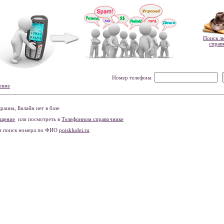
Поиск л
справ
Номер телефона
ение
аина, Билайн нет в базе
бщение
или посмотреть в
Телефонном справочнике
и поиск номера по ФИО
poiskludei.ru