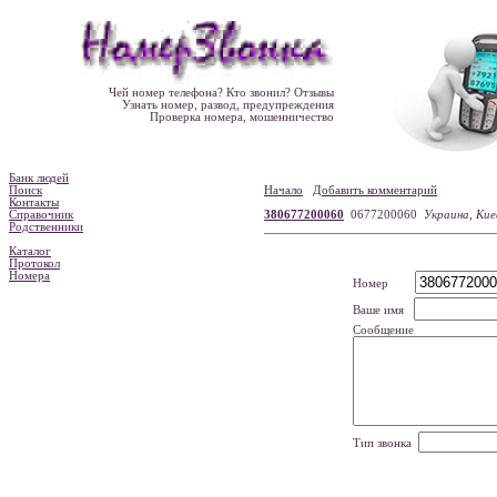
Чей номер телефона? Кто звонил? Отзывы
Узнать номер, развод, предупреждения
Проверка номера, мошенничество
Банк людей
Поиск
Начало
Добавить комментарий
Контакты
Справочник
380677200060
0677200060
Украина, Ки
Родственники
Каталог
Протокол
Номера
Номер
Ваше имя
Сообщение
Тип звонка