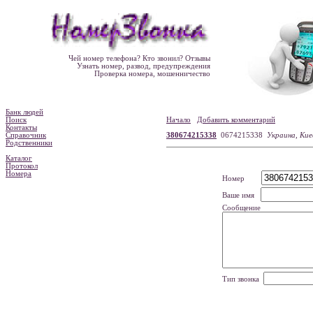
Чей номер телефона? Кто звонил? Отзывы
Узнать номер, развод, предупреждения
Проверка номера, мошенничество
Банк людей
Поиск
Начало
Добавить комментарий
Контакты
Справочник
380674215338
0674215338
Украина, Ки
Родственники
Каталог
Протокол
Номера
Номер
Ваше имя
Сообщение
Тип звонка