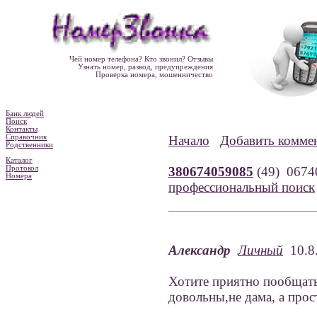
Чей номер телефона? Кто звонил? Отзывы
Узнать номер, развод, предупреждения
Проверка номера, мошенничество
Банк людей
Поиск
Контакты
Справочник
Начало
Добавить комме
Родственники
Каталог
Протокол
380674059085
(49) 067
Номера
профессиональный поиск
Александр
Личный
10.8.
Хотите приятно пообщать
довольны,не дама, а прос