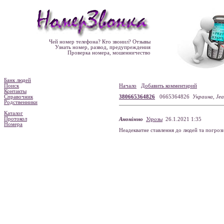
Чей номер телефона? Кто звонил? Отзывы
Узнать номер, развод, предупреждения
Проверка номера, мошенничество
Банк людей
Поиск
Начало
Добавить комментарий
Контакты
Справочник
380665364826
0665364826
Украина, Jea
Родственники
Каталог
Протокол
Анонімно
Угрозы
26.1.2021 1:35
Номера
Неадекватне ставлення до людей та погроз