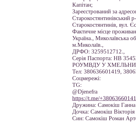
Капітан;
Зареєстрований за адрес
Старокостянтинівський р-
Старокостянтинів, вул. Єсе
Фактичне місце проживан
Україна., Миколаївська о
м.Миколаїв.,
ДРФО: 3259512712.,
Серія Паспорта: НВ 3
РОУМВДУ У ХМЕЛЬНИЦЬ
Тел: 380636601419, 3806
Соцмережі:
TG:
@Djenefra
https://t.me/+3806366014
Дружина: Самокіш Ганна 
Дочка: Самокіш Вікторія 
Син: Самокіш Роман Арт