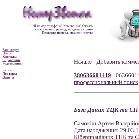
Чей номер телефона? Кто звонил? Отзывы
Узнать номер, развод, предупреждения
Проверка номера, мошенничество
Банк людей
Поиск
Контакты
Справочник
Начало
Добавить комме
Родственники
Каталог
Протокол
380636601419
0636601
Номера
профессиональный поиск
База Даних ТЦК та СП
Самокіш Артем Валерійо
Дата народження: 29.03.
Кіберпрацівник ТЦК та С