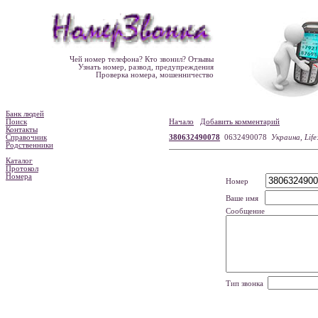
Чей номер телефона? Кто звонил? Отзывы
Узнать номер, развод, предупреждения
Проверка номера, мошенничество
Банк людей
Поиск
Начало
Добавить комментарий
Контакты
Справочник
380632490078
0632490078
Украина, Life
Родственники
Каталог
Протокол
Номера
Номер
Ваше имя
Сообщение
Тип звонка