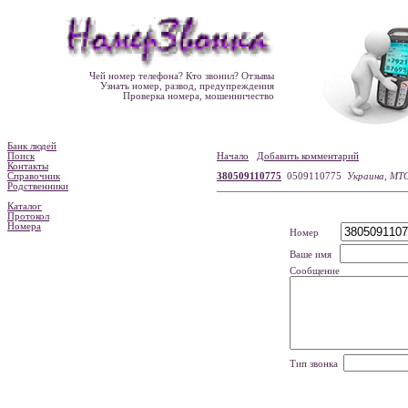
Чей номер телефона? Кто звонил? Отзывы
Узнать номер, развод, предупреждения
Проверка номера, мошенничество
Банк людей
Поиск
Начало
Добавить комментарий
Контакты
Справочник
380509110775
0509110775
Украина, МТ
Родственники
Каталог
Протокол
Номера
Номер
Ваше имя
Сообщение
Тип звонка