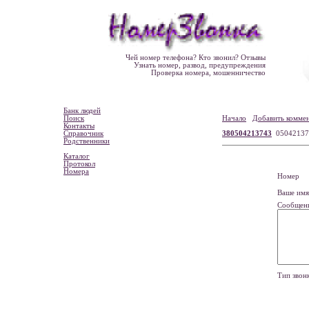
Чей номер телефона? Кто звонил? Отзывы
Узнать номер, развод, предупреждения
Проверка номера, мошенничество
Банк людей
Поиск
Начало
Добавить комме
Контакты
Справочник
380504213743
0504213
Родственники
Каталог
Протокол
Номера
Номе
Ваше и
Сообщен
Тип зво