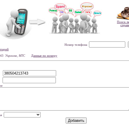
Поиск л
справ
Номер телефона
нтарий
743
Украина, МТС
Данные по номеру
р
мя
ие
нка