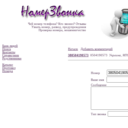
Чей номер телефона? Кто звонил? Отзывы
Узнать номер, развод, предупреждения
Проверка номера, мошенничество
Банк людей
Поиск
Начало
Добавить комментарий
Контакты
Справочник
380504190573
0504190573
Украина, МТ
Родственники
Каталог
Протокол
Номера
Номер
Ваше имя
Сообщение
Тип звонка