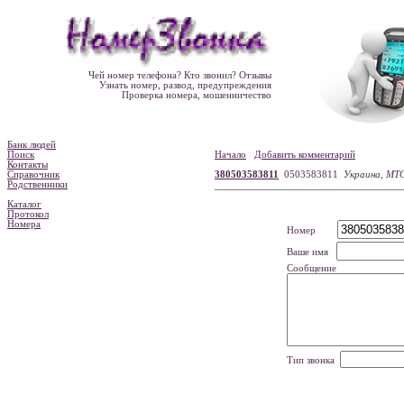
Чей номер телефона? Кто звонил? Отзывы
Узнать номер, развод, предупреждения
Проверка номера, мошенничество
Банк людей
Поиск
Начало
Добавить комментарий
Контакты
Справочник
380503583811
0503583811
Украина, МТ
Родственники
Каталог
Протокол
Номера
Номер
Ваше имя
Сообщение
Тип звонка