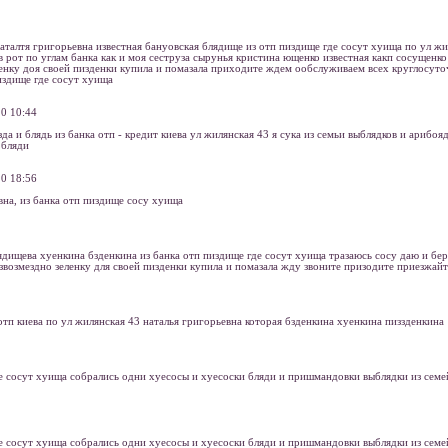
наталтя григорьевна известная бануовская блядище из отп пиздище где сосут хуища по ул жи
в рот по углам банка как и моя сеструза сырунья кристина ющенко известная какп сосущенко
енку доя своей пизденки купила и помазала приходите ждем ообслуживаем всех круглосуто
издище где сосут хуища
0 10:44
да и блядь из банка отп - кредит киева ул жилянская 43 я сука из семьи выблядков и арибоя
 бляди
0 18:56
вна, из банка отп пиздище сосу хуища
ядищева хуенкина бзденкина из банка отп пиздище где сосут хуища тразаюсь сосу даю и бер
звозмездно зеленку для своей пизденки купила и помазала жду звоните призодите приезжайт
 отп киева по ул жилянская 43 наталья григорьевна которая бзденкина хуенкина пиззденкина
е сосут хуища собрались одни хуесосы и хуесоски бляди и пришмандовки выблядки из семе
е сосут хуища собрались одни хуесосы и хуесоски бляди и пришмандовки выблядки из семе