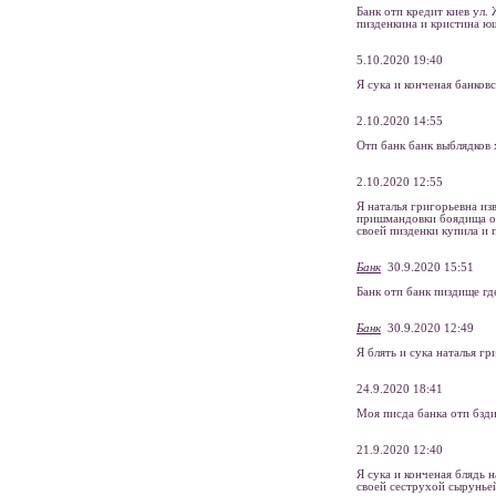
Банк отп кредит киев ул.
пизденкина и кристина ю
5.10.2020 19:40
Я сука и конченая банков
2.10.2020 14:55
Отп банк банк выблядков 
2.10.2020 12:55
Я наталья григорьевна из
пришмандовки боядища обс
своей пизденки купила и 
Банк
30.9.2020 15:51
Банк отп банк пиздище гд
Банк
30.9.2020 12:49
Я блять и сука наталья г
24.9.2020 18:41
Моя писда банка отп бзди
21.9.2020 12:40
Я сука и конченая блядь 
своей сеструхой сырунье