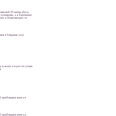
лянской 43 киева ебусь
 хующенко, а я бзденкина
чно и безвозмездео то
дков я блядище сосу
у в жопу и в рот по углам
е
й приблядков киев ул
й приблядков киев ул