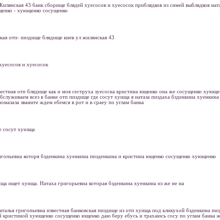
 Жилянская 43 банк сборище блядей хуесосов и хуесосок приблядков из симей выблядков нат
щенко - хующенко сосущенко
ская отп- пиздище блядище киев ул жилянская 43
хуесосов и хуесосок
вестная отп блядище как и моя сеструха зуесоска кристина ющенко она же сосущенко хующ
луживаем всез в банке отп пиздище где сосут хуища я натаза пиздаха бзденкина хуенкина
помазала званите ждем ебемся в рот и в сраеу по углам банка
е сосут хуизща
ригопьевна которя бзденкина хуенкина пизденкина и кристина ющенко сосущенко хующенко
ща ищет хуища. Натаха григорьевна которая бзденкина хуенкина из же не на
наталья григопьевна известная банковская пиздище из отп хуища под кликухой бзденкина пи
й кристиной хующенко сосущенко ющенко даю беру ебусь и трахаюсь сосу по углам банка ж