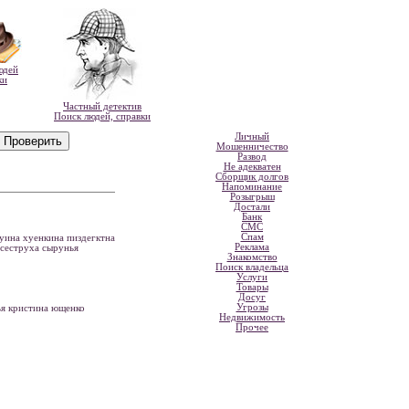
юдей
ки
Частный детектив
Поиск людей, справки
Личный
Мошенничество
Развод
Не адекватен
Сборщик долгов
Напоминание
Розыгрыш
Достали
Банк
СМС
Спам
нуина хуенкина пиздегктна
Реклама
 сеструха сырунья
Знакомство
Поиск владельца
Услуги
Товары
Досуг
Угрозы
ья кристина ющенко
Недвижимость
Прочее