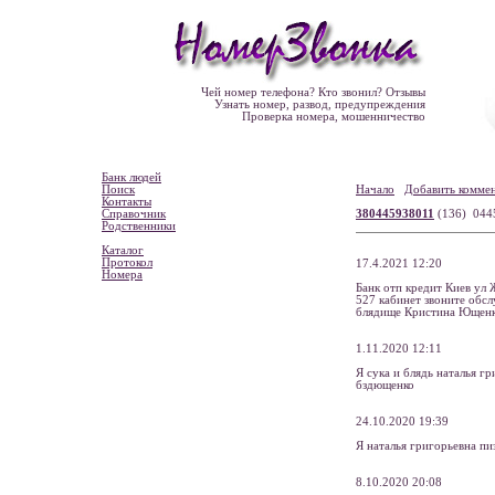
Чей номер телефона? Кто звонил? Отзывы
Узнать номер, развод, предупреждения
Проверка номера, мошенничество
Банк людей
Поиск
Начало
Добавить комме
Контакты
Справочник
380445938011
(136) 04
Родственники
Каталог
Протокол
17.4.2021 12:20
Номера
Банк отп кредит Киев ул 
527 кабинет звоните обсл
блядище Кристина Ющенк
1.11.2020 12:11
Я сука и блядь наталья г
бздющенко
24.10.2020 19:39
Я наталья григорьевна пи
8.10.2020 20:08