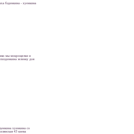
аха бзденкина - хуенкина
енко мы мокрощелки и
 пизденкина зеленку доя
зденкина хуенкина со
илянская 43 киева