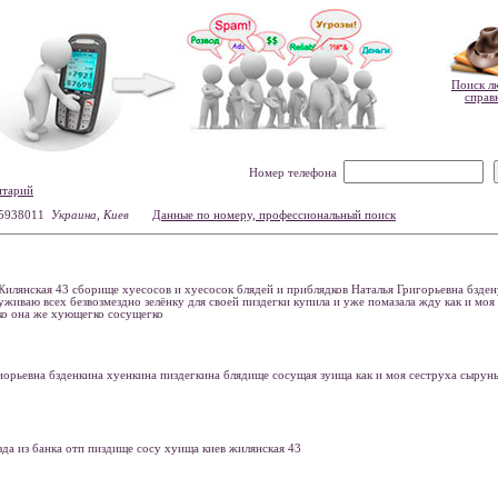
Поиск л
справ
Номер телефона
нтарий
45938011
Украина, Киев
Данные по номеру, профессиональный поиск
Жилянская 43 сборище хуесосов и хуесосок блядей и приблядков Наталья Григорьевна бзде
уживаю всех безвозмездно зелёнку для своей пиздегки купила и уже помазала жду как и моя
о она же хующегко сосущегко
риорьевна бзденкина хуенкина пиздегкина блядище сосущая зуища как и моя сеструха сырун
зда из банка отп пиздище сосу хуища киев жилянская 43