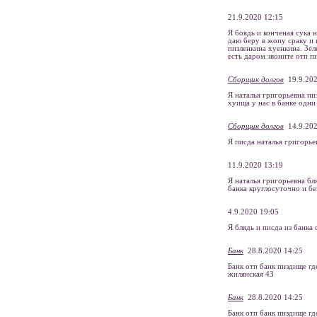
21.9.2020 12:15
Я боядь и конченая сука 
даю беру в жопу сраку и 
пизленкина хуенкина. Зел
есть даром звоните отп п
Сборщик долгов
19.9.202
Я наталья григорьевна пиз
хуища у нас в банке одни
Сборщик долгов
14.9.202
Я писда наталья григорье
11.9.2020 13:19
Я наталья григорьевна бл
банка круглосуточно и бе
4.9.2020 19:05
Я блядь и писда из банка
Банк
28.8.2020 14:25
Банк отп банк пиздище гд
жилянская 43
Банк
28.8.2020 14:25
Банк отп банк пиздище гд