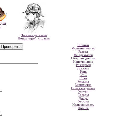
юдей
ки
Частный детектив
Поиск людей, справки
Личный
Мошенничество
Развод
Не адекватен
Сборщик долгов
Напоминание
Розыгрыш
Достали
Банк
СМС
Спам
Реклама
Знакомство
Поиск владельца
Услуги
Товары
Досуг
Угрозы
Недвижимость
Прочее