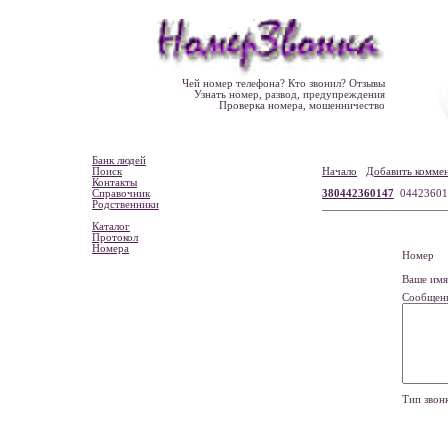
Чей номер телефона? Кто звонил? Отзывы
Узнать номер, развод, предупреждения
Проверка номера, мошенничество
Банк людей
Поиск
Начало
Добавить комме
Контакты
Справочник
380442360147
0442360
Родственники
Каталог
Протокол
Номера
Номе
Ваше и
Сообщен
Тип зво