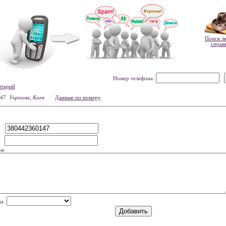
Поиск л
справ
Номер телефона
нтарий
147
Украина, Киев
Данные по номеру
р
мя
ие
нка