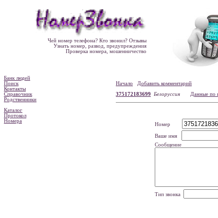
Чей номер телефона? Кто звонил? Отзывы
Узнать номер, развод, предупреждения
Проверка номера, мошенничество
Банк людей
Поиск
Начало
Добавить комментарий
Контакты
Справочник
375172183699
Белоруссия
Данные по 
Родственники
Каталог
Протокол
Номера
Номер
Ваше имя
Сообщение
Тип звонка