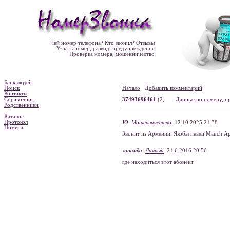
Чей номер телефона? Кто звонил? Отзывы
Узнать номер, развод, предупреждения
Проверка номера, мошенничество
Банк людей
Поиск
Начало
Добавить комментарий
Контакты
Справочник
37493696461
(2)
Данные по номеру, п
Родственники
Каталог
Протокол
Ю
Мошенничество
12.10.2025 21:38
Номера
Звонит из Армении. Якобы певец Manch Ар
зинаида
Личный
21.6.2016 20:56
где находиться этот абонент