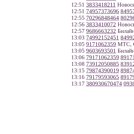
12:51
3833418211
Новос
12:51
74957373696
8495
12:55
70296848464
8029
12:56
3833410072
Новос
12:57
9686663232
Билайн
13:03
74992152451
8499
13:05
9171062359
МТС, С
13:05
9603693501
Билайн
13:06
79171062359
8917
13:08
73912050885
8391
13:15
79874390019
8987
13:16
79179593065
8917
13:17
380930670474
093