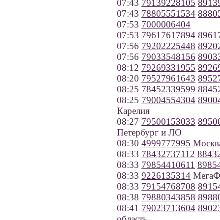
07:43
79139228105
8913
07:43
78805551534
8880
07:53
7000006404
07:53
79617617894
8961
07:56
79202225448
8920
07:56
79033548156
8903
08:12
79269331955
8926
08:20
79527961643
8952
08:25
78452339599
8845
08:25
79004554304
8900
Карелия
08:27
79500153033
8950
Петербург и ЛО
08:30
4999777995
Москв
08:33
78432737112
8843
08:33
79854410611
8985
08:33
9226135314
МегаФо
08:33
79154768708
8915
08:38
79880343858
8988
08:41
79023713604
8902
область