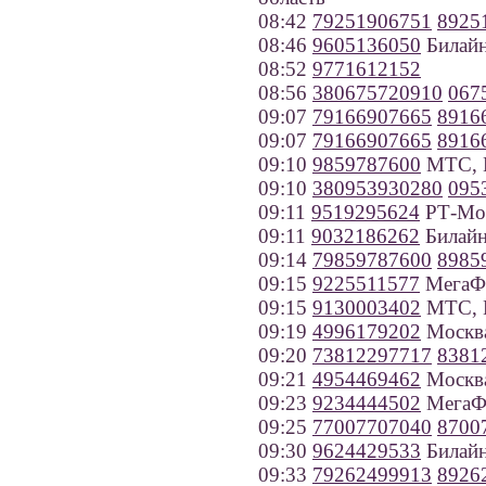
08:42
79251906751
8925
08:46
9605136050
Билайн
08:52
9771612152
08:56
380675720910
067
09:07
79166907665
8916
09:07
79166907665
8916
09:10
9859787600
МТС, 
09:10
380953930280
095
09:11
9519295624
РТ-Моб
09:11
9032186262
Билайн
09:14
79859787600
8985
09:15
9225511577
МегаФо
09:15
9130003402
МТС, Н
09:19
4996179202
Москв
09:20
73812297717
8381
09:21
4954469462
Москв
09:23
9234444502
МегаФо
09:25
77007707040
8700
09:30
9624429533
Билайн
09:33
79262499913
8926