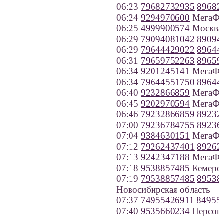
06:23
79682732935
8968
06:24
9294970600
МегаФо
06:25
4999900574
Москв
06:29
79094081042
8909
06:29
79644429022
8964
06:31
79659752263
8965
06:34
9201245141
МегаФо
06:34
79644551750
8964
06:40
9232866859
МегаФо
06:45
9202970594
МегаФо
06:46
79232866859
8923
07:00
79236784755
8923
07:04
9384630151
МегаФо
07:12
79262437401
8926
07:13
9242347188
МегаФо
07:18
9538857485
Кемеро
07:19
79538857485
8953
Новосибирская область
07:37
74955426911
8495
07:40
9535660234
Персон