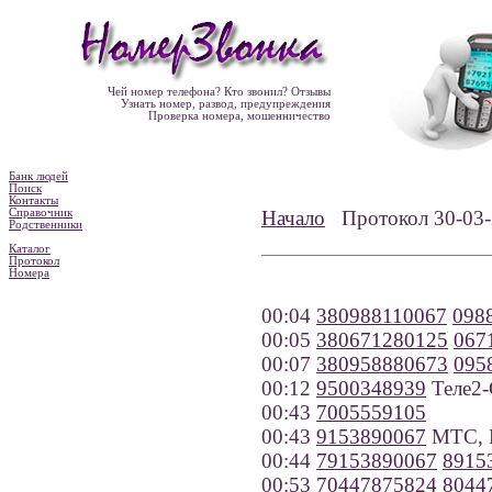
Чей номер телефона? Кто звонил? Отзывы
Узнать номер, развод, предупреждения
Проверка номера, мошенничество
Банк людей
Поиск
Контакты
Справочник
Начало
Протокол 30-0
Родственники
Каталог
Протокол
Номера
00:04
380988110067
098
00:05
380671280125
067
00:07
380958880673
095
00:12
9500348939
Теле2-
00:43
7005559105
00:43
9153890067
МТС, 
00:44
79153890067
8915
00:53
70447875824
8044