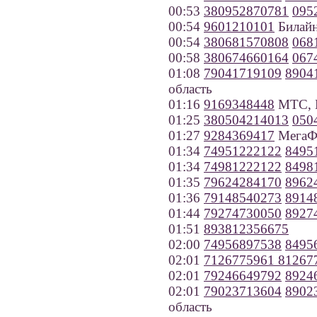
00:53
380952870781
095
00:54
9601210101
Билайн
00:54
380681570808
068
00:58
380674660164
067
01:08
79041719109
8904
область
01:16
9169348448
МТС, 
01:25
380504214013
050
01:27
9284369417
МегаФо
01:34
74951222122
8495
01:34
74981222122
8498
01:35
79624284170
8962
01:36
79148540273
8914
01:44
79274730050
8927
01:51
893812356675
02:00
74956897538
8495
02:01
7126775961
81267
02:01
79246649792
8924
02:01
79023713604
8902
область