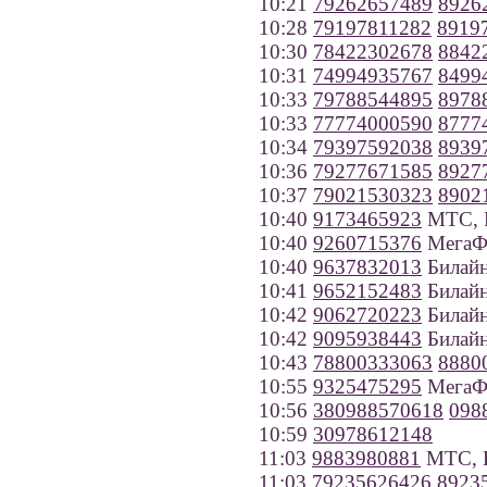
10:21
79262657489
8926
10:28
79197811282
8919
10:30
78422302678
8842
10:31
74994935767
8499
10:33
79788544895
8978
10:33
77774000590
8777
10:34
79397592038
8939
10:36
79277671585
8927
10:37
79021530323
8902
10:40
9173465923
МТС, Р
10:40
9260715376
МегаФ
10:40
9637832013
Билайн
10:41
9652152483
Билайн
10:42
9062720223
Билайн
10:42
9095938443
Билайн
10:43
78800333063
8880
10:55
9325475295
МегаФо
10:56
380988570618
098
10:59
30978612148
11:03
9883980881
МТС, В
11:03
79235626426
8923