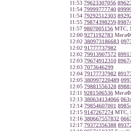
11:53
79623307056
8962
11:54
79999777740
8999
11:54
79292512303
8929
11:55
79874398259
8987
11:57
9807005156
МТС, Я
12:00
9271192783
МегаФо
12:02
380973186683
097
12:02
91777737982
12:02
79913907572
8991
12:03
79674912310
8967
12:03
7073646299
12:04
79177737982
8917
12:05
380997220489
099
12:05
79881556328
8988
12:11
9281506536
МегаФо
12:13
380634134066
063
12:14
79854607001
8985
12:15
9147267274
МТС, 
12:16
380667557832
066
12:17
79372356388
8937