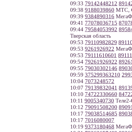
09:33
79142448212
8914
09:38
9188039860
МТС, С
09:39
9384890316
МегаФо
09:41
77078036715
8707
09:44
79584053992
8958
Тверская область
09:53
79110982829
8911
09:53
9261926922
МегаФ
09:53
79111610601
8911
09:54
79261926922
8926
09:55
79030302146
8903
09:59
375299363210
299
10:04
7073248572
10:07
79139832041
8913
10:10
74722330660
8472
10:11
9005340730
Теле2-
10:12
79091508200
8909
10:17
79038514685
8903
10:17
7016080007
10:19
9373180468
МегаФо