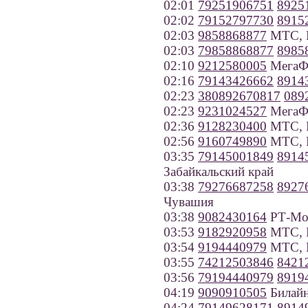
02:01
79251906751
8925
02:02
79152797730
8915
02:03
9858868877
МТС, 
02:03
79858868877
8985
02:10
9212580005
МегаФо
02:16
79143426662
8914
02:23
380892670817
089
02:23
9231024527
МегаФо
02:36
9128230400
МТС, К
02:56
9160749890
МТС, 
03:35
79145001849
8914
Забайкальский край
03:38
79276687258
8927
Чувашия
03:38
9082430164
РТ-Моб
03:53
9182920958
МТС, К
03:54
9194440979
МТС, П
03:55
74212503846
8421
03:56
79194440979
8919
04:19
9090910505
Билайн
04:24
79149628171
8914