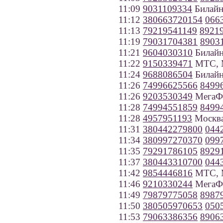
11:09
9031109334
Билайн
11:12
380663720154
066
11:13
79219541149
8921
11:19
79031704381
8903
11:21
9604030310
Билайн
11:22
9150339471
МТС, 
11:24
9688086504
Билайн
11:26
74996625566
8499
11:26
9203530349
МегаФо
11:28
74994551859
8499
11:28
4957951193
Москв
11:31
380442279800
044
11:34
380997270370
099
11:35
79291786105
8929
11:37
380443310700
044
11:42
9854446816
МТС, 
11:46
9210330244
МегаФо
11:49
79879775058
8987
11:50
380505970653
050
11:53
79063386356
8906