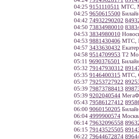
04:25
9151110511
МТС, 
04:25
9650615500
Билайн
04:42
74932290202
8493
04:50
73834980010
8383
04:53
3834980010
Новос
04:53
9881430406
МТС, К
04:57
3433630432
Екатер
04:58
9514709953
Т2 Моб
05:11
9690376501
Билайн
05:32
79147930312
8914
05:35
9146400315
МТС, С
05:37
79253727922
8925
05:39
79873788413
8987
05:39
9202040544
МегаФо
05:43
79586127412
8958
06:00
9060150205
Билайн
06:04
4999900574
Москв
06:14
79632096558
8963
06:15
79143525505
8914
06:22
79644672874
8964