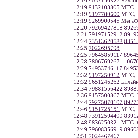
12:19
9057150327
Билайн
12:19
9132108805
МТС, А
12:19
9197780600
МТС, 
12:19
9269900545
МегаФ
12:20
79269427818
8926
12:21
79197152912
8919
12:24
73513620588
8351
12:25
7022695798
12:25
79645859117
8964
12:28
380676926711
067
12:29
74953746117
8495
12:32
9197250912
МТС, 
12:32
9651246262
Билайн
12:34
79881556422
8988
12:36
9157500867
МТС, В
12:44
79275070107
8927
12:46
9151725151
МТС, 
12:48
73912504400
8391
12:48
9836250321
МТС, О
12:49
79608356919
8960
12:51
7024467467