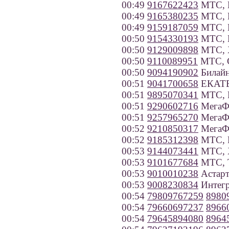
00:49
9167622423
МТС, 
00:49
9165380235
МТС, 
00:49
9159187059
МТС, К
00:50
9154330193
МТС, 
00:50
9129009898
МТС, 
00:50
9110089951
МТС, С
00:50
9094190902
Билайн
00:51
9041700658
ЕКАТЕР
00:51
9895070341
МТС, Р
00:51
9290602716
МегаФо
00:51
9257965270
МегаФ
00:52
9210850317
МегаФо
00:52
9185312398
МТС, Р
00:53
9144073441
МТС, Х
00:53
9101677684
МТС, Т
00:53
9010010238
Астарт
00:53
9008230834
Интегр
00:54
79809767259
8980
00:54
79660697237
8966
00:54
79645894080
8964