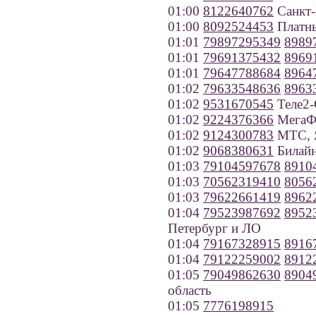
01:00
8122640762
Санкт-
01:00
8092524453
Платн
01:01
79897295349
8989
01:01
79691375432
8969
01:01
79647788684
8964
01:02
79633548636
8963
01:02
9531670545
Теле2-
01:02
9224376366
МегаФ
01:02
9124300783
МТС, 
01:02
9068380631
Билайн
01:03
79104597678
8910
01:03
70562319410
8056
01:03
79622661419
8962
01:04
79523987692
8952
Петербург и ЛО
01:04
79167328915
8916
01:04
79122259002
8912
01:05
79049862630
8904
область
01:05
7776198915