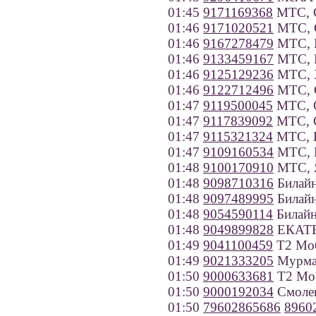
01:45
9171169368
МТС, С
01:46
9171020521
МТС, С
01:46
9167278479
МТС, 
01:46
9133459167
МТС, Р
01:46
9125129236
МТС, 
01:46
9122712496
МТС, С
01:47
9119500045
МТС, С
01:47
9117839092
МТС, С
01:47
9115321324
МТС, В
01:47
9109160534
МТС, К
01:48
9100170910
МТС, Я
01:48
9098710316
Билайн
01:48
9097489995
Билайн
01:48
9054590114
Билайн
01:48
9049899828
ЕКАТЕР
01:49
9041100459
Т2 Моб
01:49
9021333205
Мурман
01:50
9000633681
Т2 Моб
01:50
9000192034
Смолен
01:50
79602865686
8960