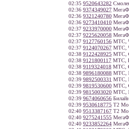
02:35
9520643282
Смолен
02:36
9374349027
МегаФо
02:36
9321240780
МегаФо
02:36
9273410410
МегаФо
02:37
9233970000
МегаФо
02:37
9225620058
МегаФо
02:37
9127760156
МТС, Ч
02:37
9124070267
МТС, Ч
02:38
9122428925
МТС, С
02:38
9121800117
МТС, Р
02:38
9119324018
МТС, С
02:38
9896180088
МТС, Р
02:39
9892500331
МТС, К
02:39
9819530600
МТС, С
02:39
9815003020
МТС, В
02:39
9674060656
Билайн
02:39
9530618775
Т2 Моб
02:40
9513387167
Т2 Моб
02:40
9275241555
МегаФо
02:40
9233852264
МегаФо