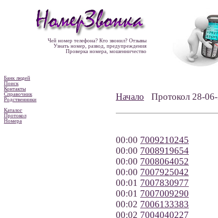
Чей номер телефона? Кто звонил? Отзывы
Узнать номер, развод, предупреждения
Проверка номера, мошенничество
Банк людей
Поиск
Контакты
Справочник
Начало
Протокол 28-0
Родственники
Каталог
Протокол
Номера
00:00
7009210245
00:00
7008919654
00:00
7008064052
00:00
7007925042
00:01
7007830977
00:01
7007009290
00:02
7006133383
00:02
7004040227