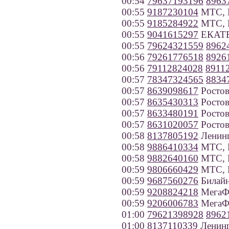
00:54
79637193196
8963
00:55
9187230104
МТС, Р
00:55
9185284922
МТС, Р
00:55
9041615297
ЕКАТЕР
00:55
79624321559
8962
00:56
79261776518
8926
00:56
79112824028
8911
00:57
78347324565
8834
00:57
8639098617
Ростов
00:57
8635430313
Ростов
00:57
8633480191
Ростов
00:57
8631020057
Ростов
00:58
8137805192
Ленинг
00:58
9886410334
МТС, Р
00:58
9882640160
МТС, Р
00:59
9806660429
МТС, И
00:59
9687560276
Билайн
00:59
9208824218
МегаФо
00:59
9206006783
МегаФо
01:00
79621398928
8962
01:00
8137110339
Ленинг