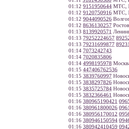
01:12
9151950644
МТС, 
01:12
9120750916
МТС, К
01:12
9044090526
Волгог
01:12
8636130257
Ростов
01:13
8139920571
Ленинг
01:13
79252224657
8925
01:13
79231699877
8923
01:14
7073242743
01:14
7020835806
01:14
4998195978
Москв
01:15
447406762536
01:15
3839760997
Новос
01:15
3838297826
Новос
01:15
3835725784
Новос
01:15
3832366461
Новос
01:16
380965190421
096
01:16
380961800026
096
01:16
380956170012
095
01:16
380946150594
094
01:16
380942410459
094