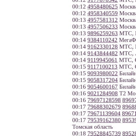
00:12
4958480625
Москв
00:12
4958340559
Москв
00:13
4957581312
Москв
00:13
4957506233
Москв
00:13
9896259263
МТС, Р
00:14
9384110242
МегаФо
00:14
9162330128
МТС, 
00:14
9143844482
МТС, А
00:14
9119945061
МТС, С
00:15
9117100213
МТС, С
00:15
9093980022
Билайн
00:15
9058317204
Билайн
00:16
9054600167
Билайн
00:16
9021284908
Т2 Моб
00:16
79697128598
8969
00:17
79688302679
8968
00:17
79671139604
8967
00:17
79539162380
8953
Томская область
00:18
79528845739
8952