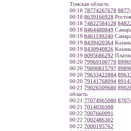
Томская область
00:18
78774267678
8877
00:18
8639166928
Ростов
00:18
74822584128
8482
00:18
8464480849
Самар
00:19
8461190240
Самар
00:19
8439420364
Казан
00:19
8430940826
Казан
00:19
8095686292
Платн
00:20
79969100770
8996
00:20
79890815797
8989
00:20
79633422884
8963
00:20
79141768094
8914
00:21
79026509680
8902
область
00:21
77074965080
8707
00:21
7014030308
00:22
7007660091
00:22
7002486302
00:22
7000195762