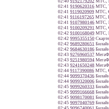
02:40
9192179202
МТС, К
02:41
9190620316
МТС, Т
02:41
9119020909
МТС, С
02:41
9116197265
МТС, Н
02:41
9107980146
МТС, Н
02:41
9100209291
МТС, О
02:42
9100168049
МТС, К
02:42
9995355150
Скарте
02:42
9689280651
Билайн
02:42
9684630186
Билайн
02:43
9276960537
МегаФо
02:43
9251980594
МегаФ
02:43
9241650248
МегаФо
02:44
9117390086
МТС, С
02:44
9099370436
Билайн
02:44
9099320006
Билайн
02:45
9099260333
Билайн
02:45
9099166668
Билайн
02:45
9098170081
Билайн
02:45
9097040769
Билайн
02:45
9096740061
Билайн