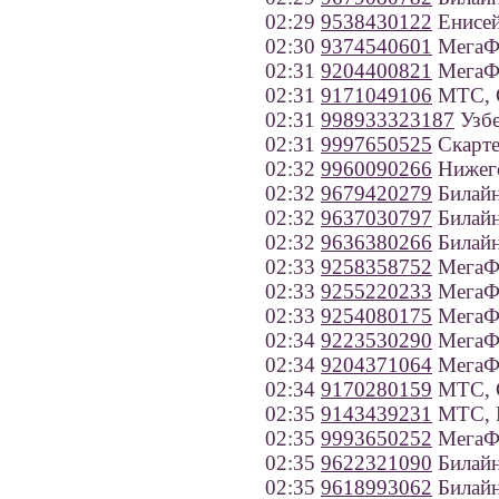
02:29
9538430122
Енисей
02:30
9374540601
МегаФо
02:31
9204400821
МегаФо
02:31
9171049106
МТС, С
02:31
998933323187
Узбе
02:31
9997650525
Скарте
02:32
9960090266
Нижего
02:32
9679420279
Билайн
02:32
9637030797
Билайн
02:32
9636380266
Билайн
02:33
9258358752
МегаФ
02:33
9255220233
МегаФ
02:33
9254080175
МегаФ
02:34
9223530290
МегаФо
02:34
9204371064
МегаФо
02:34
9170280159
МТС, С
02:35
9143439231
МТС, 
02:35
9993650252
МегаФо
02:35
9622321090
Билайн
02:35
9618993062
Билайн