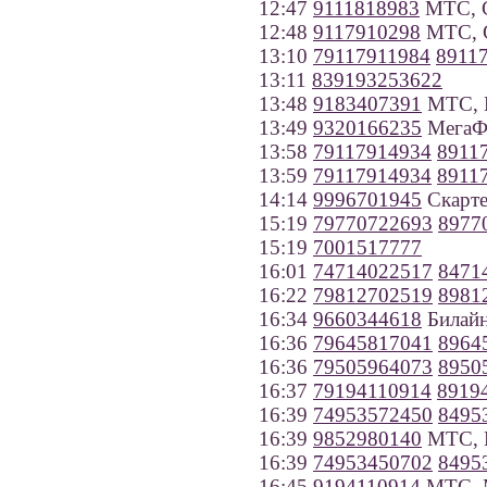
12:47
9111818983
МТС, С
12:48
9117910298
МТС, С
13:10
79117911984
8911
13:11
839193253622
13:48
9183407391
МТС, К
13:49
9320166235
МегаФо
13:58
79117914934
8911
13:59
79117914934
8911
14:14
9996701945
Скарте
15:19
79770722693
8977
15:19
7001517777
16:01
74714022517
8471
16:22
79812702519
8981
16:34
9660344618
Билайн
16:36
79645817041
8964
16:36
79505964073
8950
16:37
79194110914
8919
16:39
74953572450
8495
16:39
9852980140
МТС, 
16:39
74953450702
8495
16:45
9194110914
МТС, 