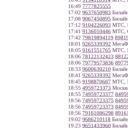
16:49
7777825555
17:02
9637650983
Билайн
17:08
9067450895
Билайн
17:12
9104226093
МТС, 
17:41
9136010446
МТС, О
17:42
79819894119
8981
18:01
9265339392
МегаФ
18:05
9161551765
МТС, 
18:06
78122132423
8812
18:06
79779573836
8977
18:33
9600630210
Билайн
18:41
9265339392
МегаФ
18:45
9198870687
МТС, Р
18:55
4959723373
Москв
18:55
74959723377
8495
18:56
74959723375
8495
18:56
74959723373
8495
18:56
79161086298
8916
19:02
9686210118
Билайн
19:23
9651433960
Билайн