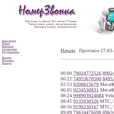
Чей номер телефона? Кто звонил? Отзывы
Узнать номер, развод, предупреждения
Проверка номера, мошенничество
Банк людей
Поиск
Контакты
Справочник
Начало
Протокол 27-0
Родственники
Каталог
Протокол
Номера
00:00
79024772526
8902
00:22
74953670500
8495
02:53
9208815679
МегаФо
06:05
9234530831
МегаФо
08:24
998903924884
Узбе
08:45
9135930326
МТС, К
08:56
9190230167
МТС, В
09:09
79634476690
8963