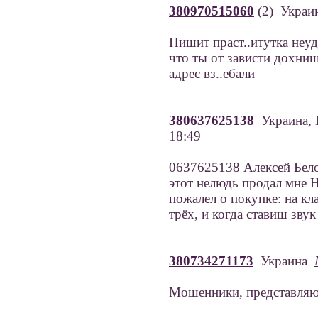
380970515060
(2) Украи
Пишит праст..итутка неуд
что ты от зависти дохниш!
адрес вз..ебали
380637625138
Украина, 
18:49
0637625138 Алексей Бело
этот нелюдь продал мне
пожалел о покупке: на кл
трёх, и когда ставиш зву
380734271173
Украина
Мошенники, представляют