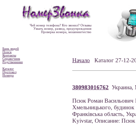
Чей номер телефона? Кто звонил? Отзывы
Узнать номер, развод, предупреждения
Проверка номера, мошенничество
Банк людей
Поиск
Контакты
Справочник
Начало
Каталог 27-12
Родственники
Каталог
Протокол
Номера
380983016762
Украина,
Псюк Роман Васильович 
Хмельницького, будинок 1
Франківська область, Укр
Kyivstar, Описание: Псюк