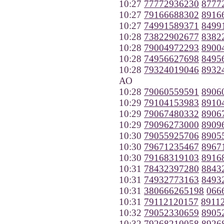
10:27
77772936230
8777
10:27
79166688302
8916
10:27
74991589371
8499
10:28
73822902677
8382
10:28
79004972293
8900
10:28
74956627698
8495
10:28
79324019046
8932
АО
10:28
79060559591
8906
10:29
79104153983
8910
10:29
79067480332
8906
10:29
79096273000
8909
10:30
79055925706
8905
10:30
79671235467
8967
10:30
79168319103
8916
10:31
78432397280
8843
10:31
74932773163
8493
10:31
380666265198
066
10:31
79112120157
8911
10:32
79052330659
8905
10:32
79268210058
8926