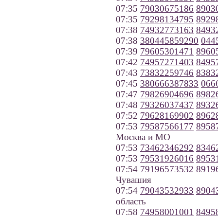
07:35
79030675186
8903
07:35
79298134795
8929
07:38
74932773163
8493
07:38
380445859290
044
07:39
79605301471
8960
07:42
74957271403
8495
07:43
73832259746
8383
07:45
380666387833
066
07:47
79826904696
8982
07:48
79326037437
8932
07:52
79628169902
8962
07:53
79587566177
8958
Москва и МО
07:53
73462346292
8346
07:53
79531926016
8953
07:54
79196573532
8919
Чувашия
07:54
79043532933
8904
область
07:58
74958001001
8495