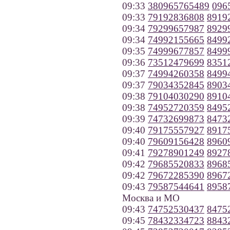
09:33
380965765489
096
09:33
79192836808
8919
09:34
79299657987
8929
09:34
74992155665
8499
09:35
74999677857
8499
09:36
73512479699
8351
09:37
74994260358
8499
09:37
79034352845
8903
09:38
79104030290
8910
09:38
74952720359
8495
09:39
74732699873
8473
09:40
79175557927
8917
09:40
79609156428
8960
09:41
79278901249
8927
09:42
79685520833
8968
09:42
79672285390
8967
09:43
79587544641
8958
Москва и МО
09:43
74752530437
8475
09:45
78432334723
8843