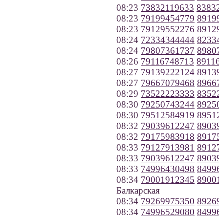
08:23
73832119633
8383
08:23
79199454779
8919
08:23
79129552276
8912
08:24
72334344444
8233
08:24
79807361737
8980
08:26
79116748713
8911
08:27
79139222124
8913
08:27
79667079468
8966
08:29
73522223333
8352
08:30
79250743244
8925
08:30
79512584919
8951
08:32
79039612247
8903
08:32
79175983918
8917
08:33
79127913981
8912
08:33
79039612247
8903
08:33
74996430498
8499
08:34
79001912345
8900
Балкарская
08:34
79269975350
8926
08:34
74996529080
8499