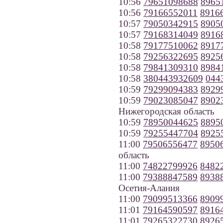
10:56
79651098688
8965
10:56
79166552011
8916
10:57
79050342915
8905
10:57
79168314049
8916
10:58
79177510062
8917
10:58
79256322695
8925
10:58
79841309310
8984
10:58
380443932609
044
10:59
79299094383
8929
10:59
79023085047
8902
Нижегородская область
10:59
78950044625
8895
10:59
79255447704
8925
11:00
79506556477
8950
область
11:00
74822799926
8482
11:00
79388847589
8938
Осетия-Алания
11:00
79099513366
8909
11:01
79164590597
8916
11:01
79265322730
8926