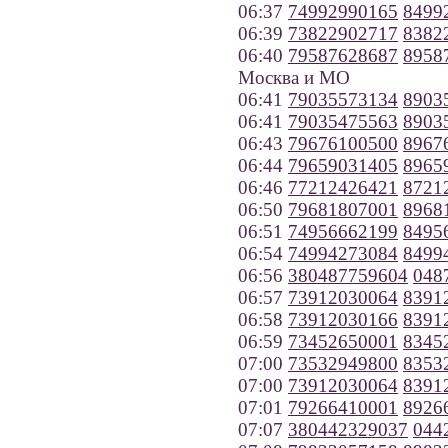
06:37
74992990165
8499
06:39
73822902717
8382
06:40
79587628687
8958
Москва и МО
06:41
79035573134
8903
06:41
79035475563
8903
06:43
79676100500
8967
06:44
79659031405
8965
06:46
77212426421
8721
06:50
79681807001
8968
06:51
74956662199
8495
06:54
74994273084
8499
06:56
380487759604
048
06:57
73912030064
8391
06:58
73912030166
8391
06:59
73452650001
8345
07:00
73532949800
8353
07:00
73912030064
8391
07:01
79266410001
8926
07:07
380442329037
044