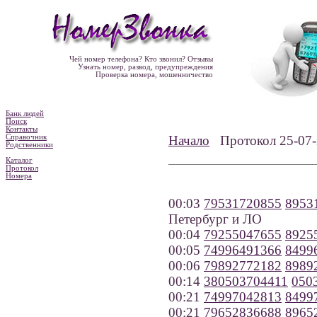
Чей номер телефона? Кто звонил? Отзывы
Узнать номер, развод, предупреждения
Проверка номера, мошенничество
Банк людей
Поиск
Контакты
Справочник
Начало
Протокол 25-0
Родственники
Каталог
Протокол
Номера
00:03
79531720855
8953
Петербург и ЛО
00:04
79255047655
8925
00:05
74996491366
8499
00:06
79892772182
8989
00:14
380503704411
050
00:21
74997042813
8499
00:21
79652836688
8965