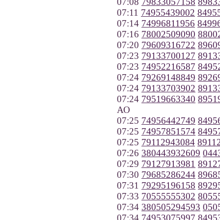
07:08
79833057158
8983
07:11
74955439002
8495
07:14
74996811956
8499
07:16
78002509090
8800
07:20
79609316722
8960
07:23
79133700127
8913
07:23
74952216587
8495
07:24
79269148849
8926
07:24
79133703902
8913
07:24
79519663340
8951
АО
07:25
74956442749
8495
07:25
74957851574
8495
07:25
79112943084
8911
07:26
380443932609
044
07:29
79127913981
8912
07:30
79685286244
8968
07:31
79295196158
8929
07:33
70555555302
8055
07:34
380505294593
050
07:34
74953075997
8495