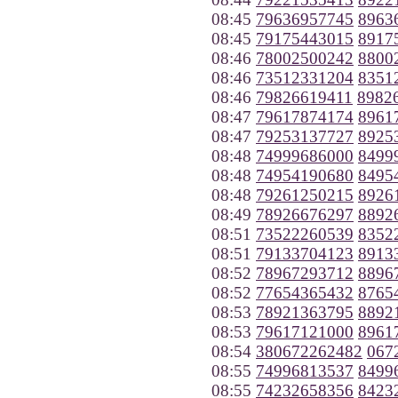
08:45
79636957745
8963
08:45
79175443015
8917
08:46
78002500242
8800
08:46
73512331204
8351
08:46
79826619411
8982
08:47
79617874174
8961
08:47
79253137727
8925
08:48
74999686000
8499
08:48
74954190680
8495
08:48
79261250215
8926
08:49
78926676297
8892
08:51
73522260539
8352
08:51
79133704123
8913
08:52
78967293712
8896
08:52
77654365432
8765
08:53
78921363795
8892
08:53
79617121000
8961
08:54
380672262482
067
08:55
74996813537
8499
08:55
74232658356
8423