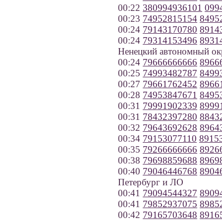
00:22
380994936101
099
00:23
74952815154
8495
00:24
79143170780
8914
00:24
79314153496
8931
Ненецкий автономный ок
00:24
79666666666
8966
00:25
74993482787
8499
00:27
79661762452
8966
00:28
74953847671
8495
00:31
79991902339
8999
00:31
78432397280
8843
00:32
79643692628
8964
00:34
79153077110
8915
00:35
79266666666
8926
00:38
79698859688
8969
00:40
79046446768
8904
Петербург и ЛО
00:41
79094544327
8909
00:41
79852937075
8985
00:42
79165703648
8916