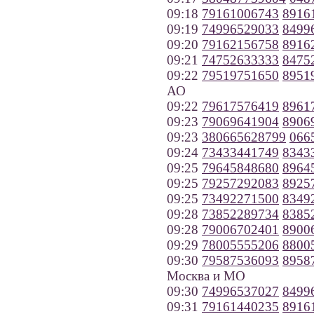
09:18
79161006743
8916
09:19
74996529033
8499
09:20
79162156758
8916
09:21
74752633333
8475
09:22
79519751650
8951
АО
09:22
79617576419
8961
09:23
79069641904
8906
09:23
380665628799
066
09:24
73433441749
8343
09:25
79645848680
8964
09:25
79257292083
8925
09:25
73492271500
8349
09:28
73852289734
8385
09:28
79006702401
8900
09:29
78005555206
8800
09:30
79587536093
8958
Москва и МО
09:30
74996537027
8499
09:31
79161440235
8916