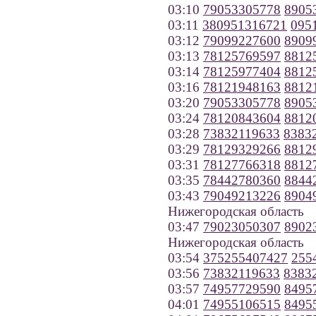
03:10
79053305778
8905
03:11
380951316721
095
03:12
79099227600
8909
03:13
78125769597
8812
03:14
78125977404
8812
03:16
78121948163
8812
03:20
79053305778
8905
03:24
78120843604
8812
03:28
73832119633
8383
03:29
78129329266
8812
03:31
78127766318
8812
03:35
78442780360
8844
03:43
79049213226
8904
Нижегородская область
03:47
79023050307
8902
Нижегородская область
03:54
375255407427
255
03:56
73832119633
8383
03:57
74957729590
8495
04:01
74955106515
8495