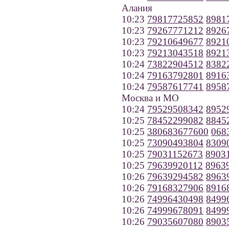
Алания
10:23
79817725852
8981
10:23
79267771212
8926
10:23
79210649677
8921
10:23
79213043518
8921
10:24
73822904512
8382
10:24
79163792801
8916
10:24
79587617741
8958
Москва и МО
10:24
79529508342
8952
10:25
78452299082
8845
10:25
380683677600
068
10:25
73090493804
8309
10:25
79031152673
8903
10:25
79639920112
8963
10:26
79639294582
8963
10:26
79168327906
8916
10:26
74996430498
8499
10:26
74999678091
8499
10:26
79035607080
8903