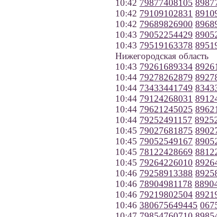
10:42
79877408105
8987
10:42
79109102831
8910
10:42
79689826900
8968
10:43
79052254429
8905
10:43
79519163378
8951
Нижегородская область
10:43
79261689334
8926
10:44
79278262879
8927
10:44
73433441749
8343
10:44
79124268031
8912
10:44
79621245025
8962
10:44
79252491157
8925
10:45
79027681875
8902
10:45
79052549167
8905
10:45
78122428669
8812
10:45
79264226010
8926
10:46
79258913388
8925
10:46
78904981178
8890
10:46
79219802504
8921
10:46
380675649445
067
10:47
79854760710
8985