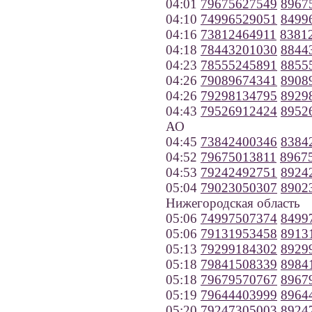
04:01
79675627549
8967
04:10
74996529051
8499
04:16
73812464911
8381
04:18
78443201030
8844
04:23
78555245891
8855
04:26
79089674341
8908
04:26
79298134795
8929
04:43
79526912424
8952
АО
04:45
73842400346
8384
04:52
79675013811
8967
04:53
79242492751
8924
05:04
79023050307
8902
Нижегородская область
05:06
74997507374
8499
05:06
79131953458
8913
05:13
79299184302
8929
05:18
79841508339
8984
05:18
79679570767
8967
05:19
79644403999
8964
05:20
79247305003
8924