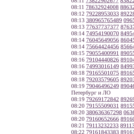
08:11
73822902677
8382
08:11
78632924008
8863
08:12
79228953033
8922
08:13
380965765489
096
08:13
77637737377
8763
08:14
74954190070
8495
08:14
76045649056
8604
08:14
75664424456
8566
08:15
79055400991
8905
08:16
79104440826
8910
08:16
74993016149
8499
08:18
79165501075
8916
08:18
79203579605
8920
08:19
79046496249
8904
Петербург и ЛО
08:19
79269172842
8926
08:20
79155509031
8915
08:20
380636367298
063
08:20
79160652666
8916
08:21
79113232233
8911
08:22
79161843383
8916