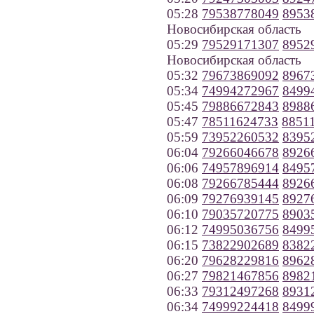
05:28
79538778049
8953
Новосибирская область
05:29
79529171307
8952
Новосибирская область
05:32
79673869092
8967
05:34
74994272967
8499
05:45
79886672843
8988
05:47
78511624733
8851
05:59
73952260532
8395
06:04
79266046678
8926
06:06
74957896914
8495
06:08
79266785444
8926
06:09
79276939145
8927
06:10
79035720775
8903
06:12
74995036756
8499
06:15
73822902689
8382
06:20
79628229816
8962
06:27
79821467856
8982
06:33
79312497268
8931
06:34
74999224418
8499