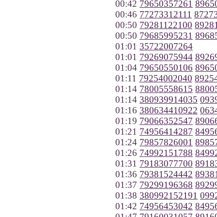
00:42
79650357261
8965
00:46
77273312111
8727
00:50
79281122100
8928
00:50
79685995231
8968
01:01
35722007264
01:01
79269075944
8926
01:04
79650550106
8965
01:11
79254002040
8925
01:14
78005558615
8800
01:14
380939914035
093
01:16
380634410922
063
01:19
79066352547
8906
01:21
74956414287
8495
01:24
79857826001
8985
01:26
74992151788
8499
01:31
79183077700
8918
01:36
79381524442
8938
01:37
79299196368
8929
01:38
380992152191
099
01:42
74956453042
8495
01:47
79160031057
8916