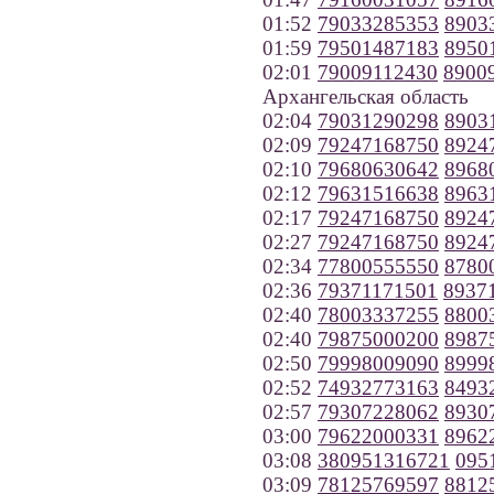
01:52
79033285353
8903
01:59
79501487183
8950
02:01
79009112430
8900
Архангельская область
02:04
79031290298
8903
02:09
79247168750
8924
02:10
79680630642
8968
02:12
79631516638
8963
02:17
79247168750
8924
02:27
79247168750
8924
02:34
77800555550
8780
02:36
79371171501
8937
02:40
78003337255
8800
02:40
79875000200
8987
02:50
79998009090
8999
02:52
74932773163
8493
02:57
79307228062
8930
03:00
79622000331
8962
03:08
380951316721
095
03:09
78125769597
8812