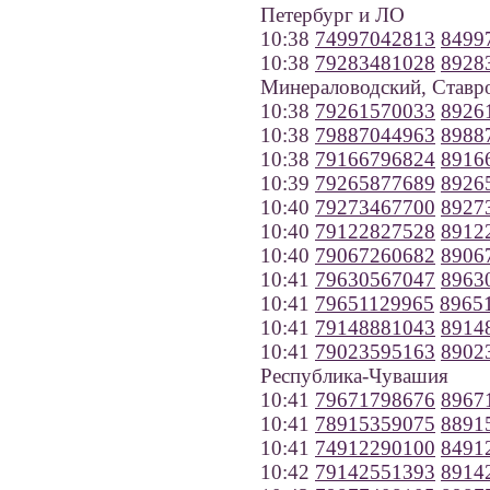
Петербург и ЛО
10:38
74997042813
8499
10:38
79283481028
8928
Минераловодский, Ставр
10:38
79261570033
8926
10:38
79887044963
8988
10:38
79166796824
8916
10:39
79265877689
8926
10:40
79273467700
8927
10:40
79122827528
8912
10:40
79067260682
8906
10:41
79630567047
8963
10:41
79651129965
8965
10:41
79148881043
8914
10:41
79023595163
8902
Республика-Чувашия
10:41
79671798676
8967
10:41
78915359075
8891
10:41
74912290100
8491
10:42
79142551393
8914