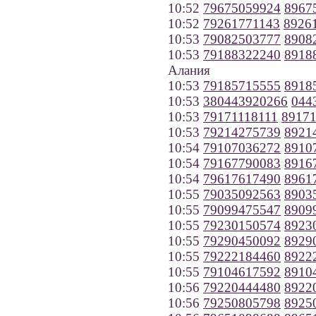
10:52
79675059924
8967
10:52
79261771143
8926
10:53
79082503777
8908
10:53
79188322240
8918
Алания
10:53
79185715555
8918
10:53
380443920266
044
10:53
79171118111
89171
10:53
79214275739
8921
10:54
79107036272
8910
10:54
79167790083
8916
10:54
79617617490
8961
10:55
79035092563
8903
10:55
79099475547
8909
10:55
79230150574
8923
10:55
79290450092
8929
10:55
79222184460
8922
10:55
79104617592
8910
10:56
79220444480
8922
10:56
79250805798
8925