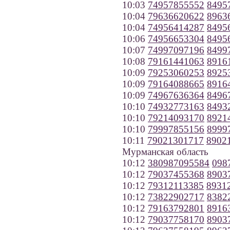
10:03
74957855552
8495
10:04
79636620622
8963
10:04
74956414287
8495
10:06
74956653304
8495
10:07
74997097196
8499
10:08
79161441063
8916
10:09
79253060253
8925
10:09
79164088665
8916
10:09
74967636364
8496
10:10
74932773163
8493
10:10
79214093170
8921
10:10
79997855156
8999
10:11
79021301717
8902
Мурманская область
10:12
380987095584
098
10:12
79037455368
8903
10:12
79312113385
8931
10:12
73822902717
8382
10:12
79163792801
8916
10:12
79037758170
8903