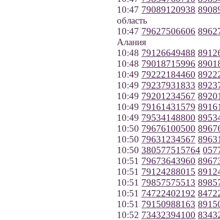
10:47
79089120938
8908
область
10:47
79627506606
8962
Алания
10:48
79126649488
8912
10:48
79018715996
8901
10:49
79222184460
8922
10:49
79237931833
8923
10:49
79201234567
8920
10:49
79161431579
8916
10:49
79534148800
8953
10:50
79676100500
8967
10:50
79631234567
8963
10:50
380577515764
057
10:51
79673643960
8967
10:51
79124288015
8912
10:51
79857575513
8985
10:51
74722402192
8472
10:51
79150988163
8915
10:52
73432394100
8343