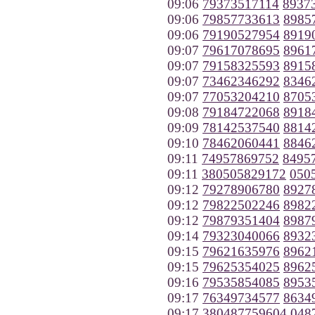
09:06
79373517114
8937
09:06
79857733613
8985
09:06
79190527954
8919
09:07
79617078695
8961
09:07
79158325593
8915
09:07
73462346292
8346
09:07
77053204210
8705
09:08
79184722068
8918
09:09
78142537540
8814
09:10
78462060441
8846
09:11
74957869752
8495
09:11
380505829172
050
09:12
79278906780
8927
09:12
79822502246
8982
09:12
79879351404
8987
09:14
79323040066
8932
09:15
79621635976
8962
09:15
79625354025
8962
09:16
79535854085
8953
09:17
76349734577
8634
09:17
380487759604
048