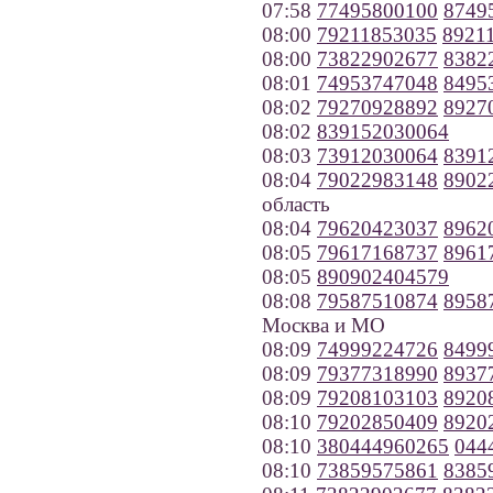
07:58
77495800100
8749
08:00
79211853035
8921
08:00
73822902677
8382
08:01
74953747048
8495
08:02
79270928892
8927
08:02
839152030064
08:03
73912030064
8391
08:04
79022983148
8902
область
08:04
79620423037
8962
08:05
79617168737
8961
08:05
890902404579
08:08
79587510874
8958
Москва и МО
08:09
74999224726
8499
08:09
79377318990
8937
08:09
79208103103
8920
08:10
79202850409
8920
08:10
380444960265
044
08:10
73859575861
8385