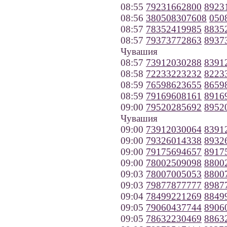
08:55
79231662800
8923
08:56
380508307608
050
08:57
78352419985
8835
08:57
79373772863
8937
Чувашия
08:57
73912030288
8391
08:58
72233223232
8223
08:59
76598623655
8659
08:59
79169608161
8916
09:00
79520285692
8952
Чувашия
09:00
73912030064
8391
09:00
79326014338
8932
09:00
79175694657
8917
09:00
78002509098
8800
09:03
78007005053
8800
09:03
79877877777
8987
09:04
78499221269
8849
09:05
79060437744
8906
09:05
78632230469
8863