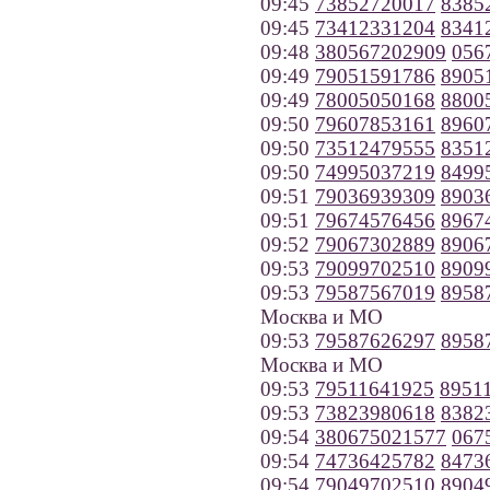
09:45
73852720017
8385
09:45
73412331204
8341
09:48
380567202909
056
09:49
79051591786
8905
09:49
78005050168
8800
09:50
79607853161
8960
09:50
73512479555
8351
09:50
74995037219
8499
09:51
79036939309
8903
09:51
79674576456
8967
09:52
79067302889
8906
09:53
79099702510
8909
09:53
79587567019
8958
Москва и МО
09:53
79587626297
8958
Москва и МО
09:53
79511641925
8951
09:53
73823980618
8382
09:54
380675021577
067
09:54
74736425782
8473
09:54
79049702510
8904