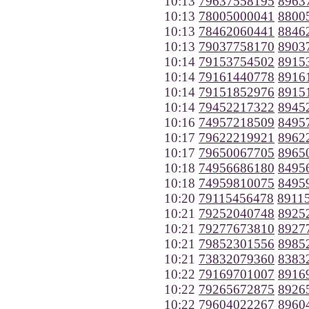
10:13
79637558195
8963
10:13
78005000041
8800
10:13
78462060441
8846
10:13
79037758170
8903
10:14
79153754502
8915
10:14
79161440778
8916
10:14
79151852976
8915
10:14
79452217322
8945
10:16
74957218509
8495
10:17
79622219921
8962
10:17
79650067705
8965
10:18
74956686180
8495
10:18
74959810075
8495
10:20
79115456478
8911
10:21
79252040748
8925
10:21
79277673810
8927
10:21
79852301556
8985
10:21
73832079360
8383
10:22
79169701007
8916
10:22
79265672875
8926
10:22
79604022267
8960