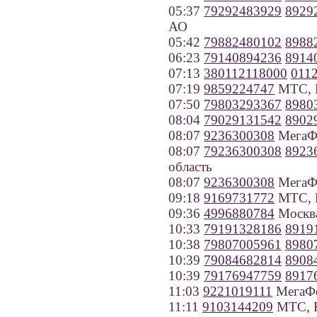
05:37
79292483929
8929
АО
05:42
79882480102
8988
06:23
79140894236
8914
07:13
380112118000
011
07:19
9859224747
МТС, 
07:50
79803293367
8980
08:04
79029131542
8902
08:07
9236300308
МегаФо
08:07
79236300308
8923
область
08:07
9236300308
МегаФо
09:18
9169731772
МТС, 
09:36
4996880784
Москв
10:33
79191328186
8919
10:38
79807005961
8980
10:39
79084682814
8908
10:39
79176947759
8917
11:03
9221019111
МегаФо
11:11
9103144209
МТС, К