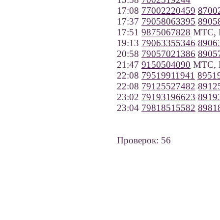
17:08
77002220459
8700
17:37
79058063395
8905
17:51
9875067828
МТС, П
19:13
79063355346
8906
20:58
79057021386
8905
21:47
9150504090
МТС, 
22:08
79519911941
8951
22:08
79125527482
8912
23:02
79193196623
8919
23:04
79818515582
8981
Проверок: 56