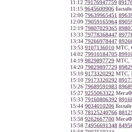
11:12
79176947759
8917
11:15
9645600906
Билайн
12:00
79639965451
8963
12:09
79059165964
8905
12:19
79807029365
8980
13:33
79778368447
8977
13:34
79266978447
8926
13:53
9107136010
МТС, С
14:02
79910184705
8991
14:19
9829897729
МТС, Т
14:20
79829897729
8982
15:10
9173320292
МТС, В
15:10
79173320292
8917
15:26
79689591983
8968
15:27
9255063322
МегаФ
15:33
79160806392
8916
15:44
9034010206
Билайн
15:53
78125240766
8812
15:58
9262667700
МегаФ
15:58
74956691348
8495
15:58
7002519244