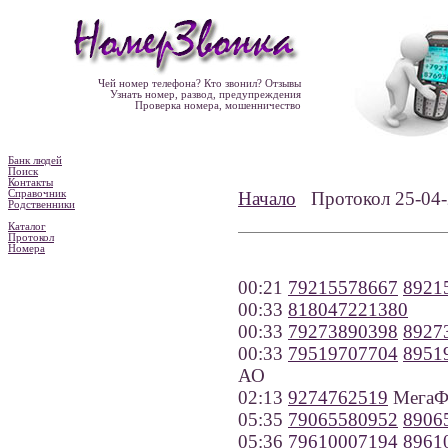
Чей номер телефона? Кто звонил? Отзывы
Узнать номер, развод, предупреждения
Проверка номера, мошенничество
Банк людей
Поиск
Контакты
Справочник
Начало
Протокол 25-0
Родственники
Каталог
Протокол
Номера
00:21
79215578667
8921
00:33
818047221380
00:33
79273890398
8927
00:33
79519707704
8951
АО
02:13
9274762519
МегаФо
05:35
79065580952
8906
05:36
79610007194
8961