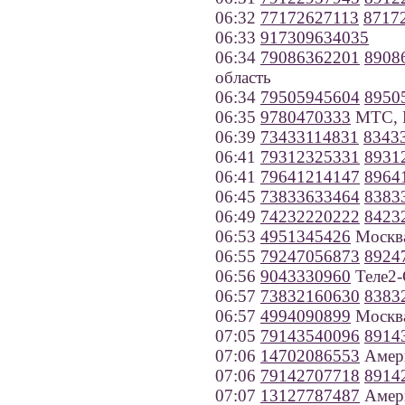
06:32
77172627113
8717
06:33
917309634035
06:34
79086362201
8908
область
06:34
79505945604
8950
06:35
9780470333
МТС, К
06:39
73433114831
8343
06:41
79312325331
8931
06:41
79641214147
8964
06:45
73833633464
8383
06:49
74232220222
8423
06:53
4951345426
Москв
06:55
79247056873
8924
06:56
9043330960
Теле2-
06:57
73832160630
8383
06:57
4994090899
Москв
07:05
79143540096
8914
07:06
14702086553
Амер
07:06
79142707718
8914
07:07
13127787487
Амер