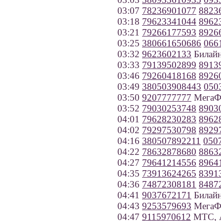
03:07
78236901077
8823
03:18
79623341044
8962
03:21
79266177593
8926
03:25
380661650686
066
03:32
9623602133
Билайн
03:33
79139502899
8913
03:46
79260418168
8926
03:49
380503908443
050
03:50
9207777777
МегаФо
03:52
79030253748
8903
04:01
79628230283
8962
04:02
79297530798
8929
04:16
380507892211
050
04:22
78632878680
8863
04:27
79641214556
8964
04:35
73913624265
8391
04:36
74872308181
8487
04:41
9037672171
Билайн
04:43
9253579693
МегаФ
04:47
9115970612
МТС, А