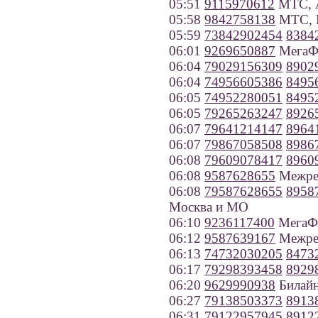
05:51
9115970612
МТС, А
05:58
9842758138
МТС, И
05:59
73842902454
8384
06:01
9269650887
МегаФ
06:04
79029156309
8902
06:04
74956605386
8495
06:05
74952280051
8495
06:05
79265263247
8926
06:07
79641214147
8964
06:07
79867058508
8986
06:08
79609078417
8960
06:08
9587628655
Межрег
06:08
79587628655
8958
Москва и МО
06:10
9236117400
МегаФо
06:12
9587639167
Межрег
06:13
74732030205
8473
06:17
79298393458
8929
06:20
9629990938
Билайн
06:27
79138503373
8913
06:31
79122957945
8912