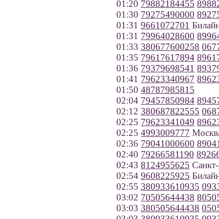
01:20
79882184455
8988
01:30
79275490000
8927
01:31
9661072701
Билайн
01:31
79964028600
8996
01:33
380677600258
067
01:35
79617617894
8961
01:36
79379698541
8937
01:41
79623340967
8962
01:50
48787985815
02:04
79457850984
8945
02:12
380687822555
068
02:25
79623341049
8962
02:25
4993009777
Москв
02:36
79041000600
8904
02:40
79266581190
8926
02:43
8124955625
Санкт-
02:54
9608225925
Билайн
02:55
380933610935
093
03:02
70505644438
8050
03:03
380505644438
050
03:03
380933610935
093