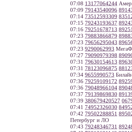
07:08
13177064244
Амер
07:09
79143540096
8914
07:14
73512593309
8351
07:15
79243193637
8924
07:16
79251678713
8925
07:23
79883866879
8988
07:23
79656295043
8965
07:23
9290062993
МегаФо
07:27
79090979398
8909
07:31
79630154613
8963
07:31
78123096875
8812
07:34
9655990573
Билайн
07:36
79259109172
8925
07:36
79048966104
8904
07:37
79139869830
8913
07:39
380679420527
067
07:41
74952326030
8495
07:42
79502288851
8950
Петербург и ЛО
07:43
79248346731
8924