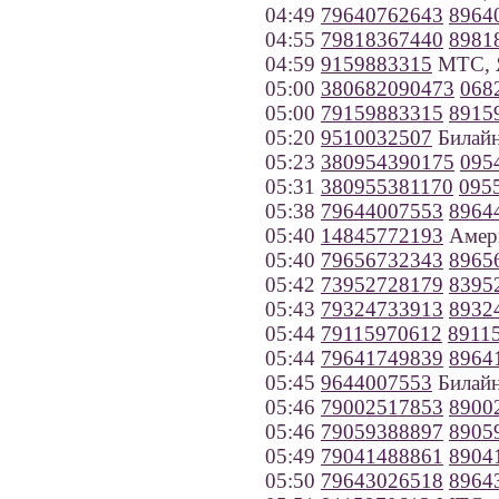
04:49
79640762643
8964
04:55
79818367440
8981
04:59
9159883315
МТС, Я
05:00
380682090473
068
05:00
79159883315
8915
05:20
9510032507
Билайн
05:23
380954390175
095
05:31
380955381170
095
05:38
79644007553
8964
05:40
14845772193
Амер
05:40
79656732343
8965
05:42
73952728179
8395
05:43
79324733913
8932
05:44
79115970612
8911
05:44
79641749839
8964
05:45
9644007553
Билайн
05:46
79002517853
8900
05:46
79059388897
8905
05:49
79041488861
8904
05:50
79643026518
8964