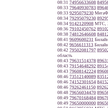
08:31
74956633608
8495
08:33
79640930783
8964
08:33
9295079230
МегаФ
08:34
79295079230
8929
08:34
9142120908
МТС, Х
08:36
79102450762
8910
08:38
74812646608
8481
08:41
9609600231
Билайн
08:42
9656611313
Билайн
08:42
79502081797
8950
область
08:43
79631514378
8963
08:43
79154648292
8915
08:43
79608142224
8960
08:46
73512140089
8351
08:46
74152301654
8415
08:46
79262461150
8926
08:48
79656034470
8965
08:49
79670168484
8967
08:49
79650000000
8965