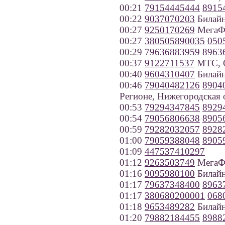
00:21
79154445444
8915
00:22
9037070203
Билайн
00:27
9250170269
МегаФ
00:27
380505890035
050
00:29
79636883959
8963
00:37
9122711537
МТС, С
00:40
9604310407
Билайн
00:46
79040482126
8904
Регионе, Нижегородская 
00:53
79294347845
8929
00:54
79056806638
8905
00:59
79282032057
8928
01:00
79059388048
8905
01:09
447537410297
01:12
9263503749
МегаФ
01:16
9095980100
Билайн
01:17
79637348400
8963
01:17
380680200001
068
01:18
9653489282
Билайн
01:20
79882184455
8988