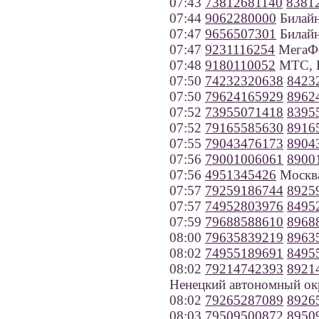
07:43
73812681140
8381
07:44
9062280000
Билайн
07:47
9656507301
Билайн
07:47
9231116254
МегаФо
07:48
9180110052
МТС, К
07:50
74232320638
8423
07:50
79624165929
8962
07:52
73955071418
8395
07:52
79165585630
8916
07:55
79043476173
8904
07:56
79001006061
8900
07:56
4951345426
Москв
07:57
79259186744
8925
07:57
74952803976
8495
07:59
79688588610
8968
08:00
79635839219
8963
08:02
74955189691
8495
08:02
79214742393
8921
Ненецкий автономный ок
08:02
79265287089
8926
08:03
79509500872
8950