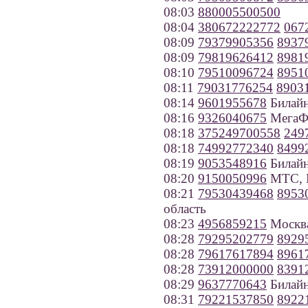
08:03
880005500500
08:04
380672222772
067
08:09
79379905356
8937
08:09
79819626412
8981
08:10
79510096724
8951
08:11
79031776254
8903
08:14
9601955678
Билайн
08:16
9326040675
МегаФо
08:18
375249700558
249
08:18
74992772340
8499
08:19
9053548916
Билайн
08:20
9150050996
МТС, 
08:21
79530439468
8953
область
08:23
4956859215
Москв
08:28
79295202779
8929
08:28
79617617894
8961
08:28
73912000000
8391
08:29
9637770643
Билайн
08:31
79221537850
8922