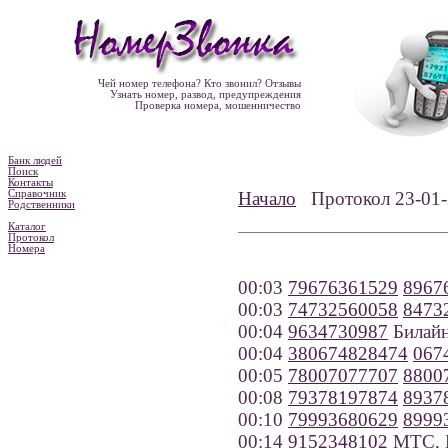
Чей номер телефона? Кто звонил? Отзывы
Узнать номер, развод, предупреждения
Проверка номера, мошенничество
Банк людей
Поиск
Контакты
Справочник
Начало
Протокол 23-0
Родственники
Каталог
Протокол
Номера
00:03
79676361529
8967
00:03
74732560058
8473
00:04
9634730987
Билайн
00:04
380674828474
067
00:05
78007077707
8800
00:08
79378197874
8937
00:10
79993680629
8999
00:14
9152348102
МТС, 