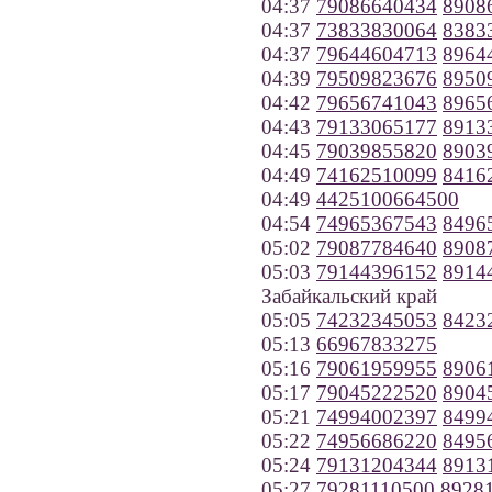
04:37
79086640434
8908
04:37
73833830064
8383
04:37
79644604713
8964
04:39
79509823676
8950
04:42
79656741043
8965
04:43
79133065177
8913
04:45
79039855820
8903
04:49
74162510099
8416
04:49
4425100664500
04:54
74965367543
8496
05:02
79087784640
8908
05:03
79144396152
8914
Забайкальский край
05:05
74232345053
8423
05:13
66967833275
05:16
79061959955
8906
05:17
79045222520
8904
05:21
74994002397
8499
05:22
74956686220
8495
05:24
79131204344
8913
05:27
79281110500
8928