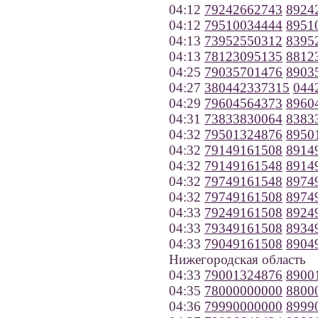
04:12
79242662743
8924
04:12
79510034444
8951
04:13
73952550312
8395
04:13
78123095135
8812
04:25
79035701476
8903
04:27
380442337315
044
04:29
79604564373
8960
04:31
73833830064
8383
04:32
79501324876
8950
04:32
79149161508
8914
04:32
79149161548
8914
04:32
79749161548
8974
04:32
79749161508
8974
04:33
79249161508
8924
04:33
79349161508
8934
04:33
79049161508
8904
Нижегородская область
04:33
79001324876
8900
04:35
78000000000
8800
04:36
79990000000
8999