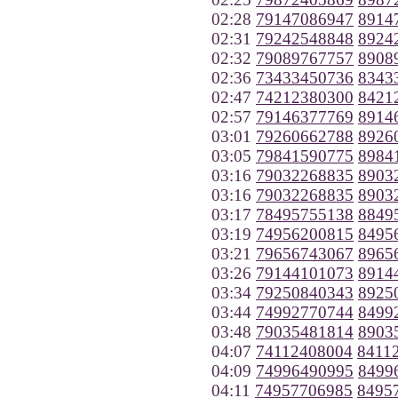
02:28
79147086947
8914
02:31
79242548848
8924
02:32
79089767757
8908
02:36
73433450736
8343
02:47
74212380300
8421
02:57
79146377769
8914
03:01
79260662788
8926
03:05
79841590775
8984
03:16
79032268835
8903
03:16
79032268835
8903
03:17
78495755138
8849
03:19
74956200815
8495
03:21
79656743067
8965
03:26
79144101073
8914
03:34
79250840343
8925
03:44
74992770744
8499
03:48
79035481814
8903
04:07
74112408004
8411
04:09
74996490995
8499
04:11
74957706985
8495