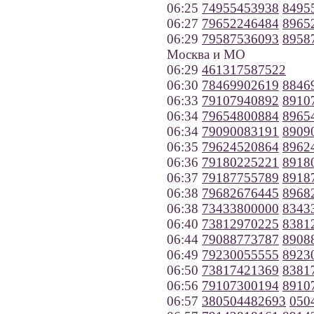
06:25
74955453938
8495
06:27
79652246484
8965
06:29
79587536093
8958
Москва и МО
06:29
461317587522
06:30
78469902619
8846
06:33
79107940892
8910
06:34
79654800884
8965
06:34
79090083191
8909
06:35
79624520864
8962
06:36
79180225221
8918
06:37
79187755789
8918
06:38
79682676445
8968
06:38
73433800000
8343
06:40
73812970225
8381
06:44
79088773787
8908
06:49
79230055555
8923
06:50
73817421369
8381
06:56
79107300194
8910
06:57
380504482693
050