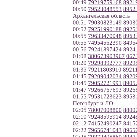
00:49
79219759168
8921
00:50
79523048553
8952
Архангельская область
00:51
79030823149
8903
00:52
79251990188
8925
00:55
79633470048
8963
00:55
74954562390
8495
00:56
79241897424
8924
01:08
380673903967
067
01:20
79298392777
8929
01:35
79211803910
8921
01:45
79209042034
8920
01:45
79052721991
8905
01:47
79266767693
8926
01:55
79531723623
8953
Петербург и ЛО
02:05
78007008800
8800
02:10
79248595914
8924
02:12
74152490247
8415
02:22
79656741043
8965
02:25
79872405869
8987