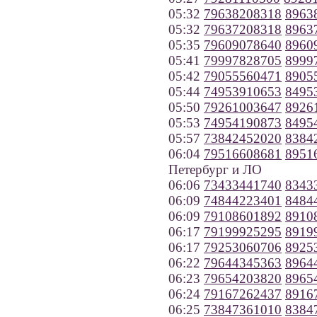
05:32
79638208318
8963
05:32
79637208318
8963
05:35
79609078640
8960
05:41
79997828705
8999
05:42
79055560471
8905
05:44
74953910653
8495
05:50
79261003647
8926
05:53
74954190873
8495
05:57
73842452020
8384
06:04
79516608681
8951
Петербург и ЛО
06:06
73433441740
8343
06:09
74844223401
8484
06:09
79108601892
8910
06:17
79199925295
8919
06:17
79253060706
8925
06:22
79644345363
8964
06:23
79654203820
8965
06:24
79167262437
8916
06:25
73847361010
8384