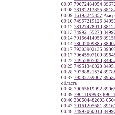
00:07
79672484954
8967
00:08
78182213855
8818
00:09
16193245857
Амер
00:10
74957219126
8495
00:12
78127478910
8812
00:13
74992155273
8499
00:14
79156414056
8915
00:14
78002009885
8800
00:17
79303902135
8930
00:17
79645507109
8964
00:22
74952805050
8495
00:25
74951340020
8495
00:28
79788821534
8978
00:37
79532739067
8953
область
00:38
79065619992
8906
00:39
79611199937
8961
00:46
380504482693
050
00:47
79161205681
8916
00:48
74997060010
8499