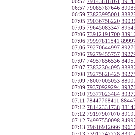
06:57
79143818161
8914
06:57
79085787646
8908
06:59
73823995001
8382
07:05
79036758220
8903
07:05
79645083347
8964
07:06
73912191700
8391
07:06
79997811541
8999
07:06
79270644997
8927
07:06
79279455757
8927
07:07
74957856536
8495
07:07
73832304095
8383
07:08
79275828425
8927
07:09
78007005053
8800
07:09
79370929294
8937
07:10
79377023484
8937
07:11
78447768411
8844
07:12
78142331738
8814
07:12
79197907070
8919
07:12
74997550098
8499
07:13
79616912666
8961
07:13
73912747778
8391