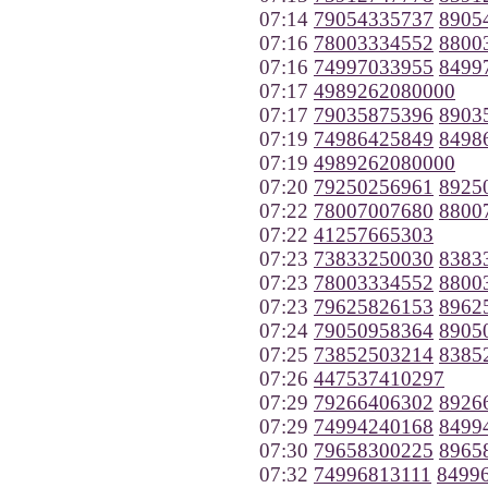
07:14
79054335737
8905
07:16
78003334552
8800
07:16
74997033955
8499
07:17
4989262080000
07:17
79035875396
8903
07:19
74986425849
8498
07:19
4989262080000
07:20
79250256961
8925
07:22
78007007680
8800
07:22
41257665303
07:23
73833250030
8383
07:23
78003334552
8800
07:23
79625826153
8962
07:24
79050958364
8905
07:25
73852503214
8385
07:26
447537410297
07:29
79266406302
8926
07:29
74994240168
8499
07:30
79658300225
8965
07:32
74996813111
8499