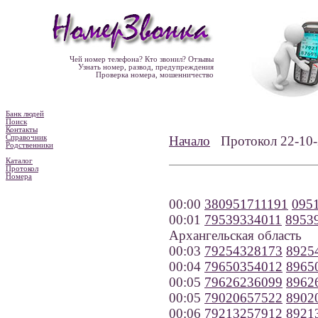
Чей номер телефона? Кто звонил? Отзывы
Узнать номер, развод, предупреждения
Проверка номера, мошенничество
Банк людей
Поиск
Контакты
Справочник
Начало
Протокол 22-1
Родственники
Каталог
Протокол
Номера
00:00
380951711191
095
00:01
79539334011
8953
Архангельская область
00:03
79254328173
8925
00:04
79650354012
8965
00:05
79626236099
8962
00:05
79020657522
8902
00:06
79213257912
8921