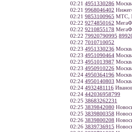
02:21
4951330286
Москв
02:21
9968046402
Нижего
02:21
9853100965
МТС, 
02:22
9274850162
МегаФо
02:22
9210855178
МегаФо
02:22
79920790995
8992
02:22
7010710052
02:23
4951330236
Москв
02:23
4951090464
Москв
02:23
4951013987
Москв
02:23
4950910226
Москв
02:24
4950364196
Москв
02:24
4950140803
Москв
02:24
4932481116
Ивано
02:24
442036958799
02:25
38683262231
02:25
3839842080
Новос
02:25
3839800358
Новос
02:26
3839800208
Новос
02:26
3839736915
Новос