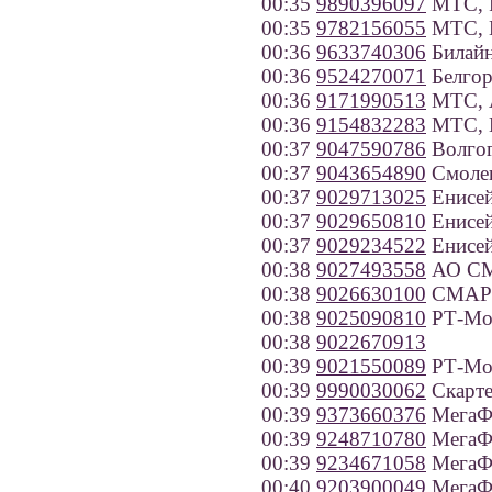
00:35
9890396097
МТС, Р
00:35
9782156055
МТС, К
00:36
9633740306
Билайн
00:36
9524270071
Белгор
00:36
9171990513
МТС, А
00:36
9154832283
МТС, 
00:37
9047590786
Волгог
00:37
9043654890
Смолен
00:37
9029713025
Енисей
00:37
9029650810
Енисей
00:37
9029234522
Енисей
00:38
9027493558
АО СМ
00:38
9026630100
СМАРТС
00:38
9025090810
РТ-Моб
00:38
9022670913
00:39
9021550089
РТ-Моб
00:39
9990030062
Скарте
00:39
9373660376
МегаФо
00:39
9248710780
МегаФо
00:39
9234671058
МегаФо
00:40
9203900049
МегаФо