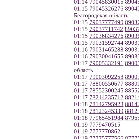
01:14
79045830015
8904
01:15
79045326276
8904
Белгородская область
01:15
79037777490
8903
01:15
79037711742
8903
01:15
79036834276
8903
01:15
79031592744
8903
01:16
79031465288
8903
01:16
79030041655
8903
01:17
79005332191
8900
область
01:17
79003092258
8900
01:17
78800550677
8880
01:17
78552300245
8855
01:17
78214235712
8821
01:18
78142795928
8814
01:18
78123245339
8812
01:18
77965451984
8796
01:19
7779470515
01:19
7777770862
01:19
77775777566
8777