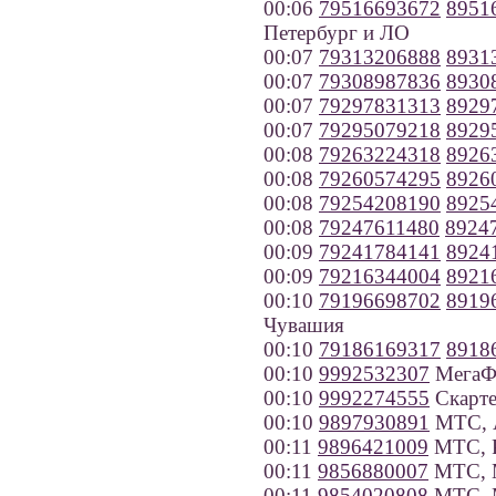
00:06
79516693672
8951
Петербург и ЛО
00:07
79313206888
8931
00:07
79308987836
8930
00:07
79297831313
8929
00:07
79295079218
8929
00:08
79263224318
8926
00:08
79260574295
8926
00:08
79254208190
8925
00:08
79247611480
8924
00:09
79241784141
8924
00:09
79216344004
8921
00:10
79196698702
8919
Чувашия
00:10
79186169317
8918
00:10
9992532307
МегаФо
00:10
9992274555
Скарте
00:10
9897930891
МТС, А
00:11
9896421009
МТС, Р
00:11
9856880007
МТС, 
00:11
9854020808
МТС, 