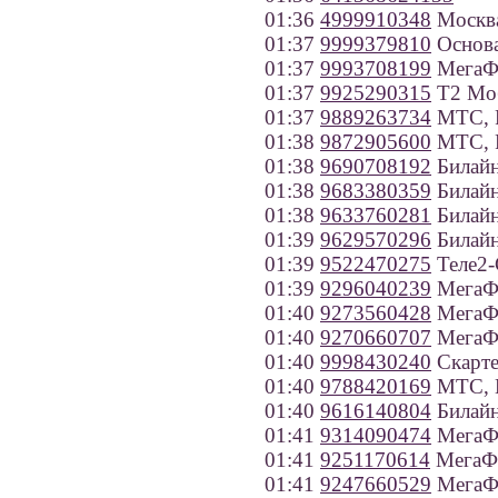
01:36
4999910348
Москв
01:37
9999379810
Основа
01:37
9993708199
МегаФ
01:37
9925290315
Т2 Моб
01:37
9889263734
МТС, Р
01:38
9872905600
МТС, Р
01:38
9690708192
Билайн
01:38
9683380359
Билайн
01:38
9633760281
Билайн
01:39
9629570296
Билайн
01:39
9522470275
Теле2-
01:39
9296040239
МегаФ
01:40
9273560428
МегаФо
01:40
9270660707
МегаФо
01:40
9998430240
Скарте
01:40
9788420169
МТС, К
01:40
9616140804
Билайн
01:41
9314090474
МегаФо
01:41
9251170614
МегаФо
01:41
9247660529
МегаФо