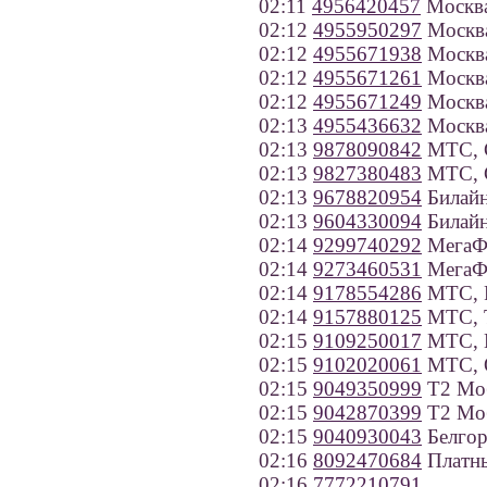
02:11
4956420457
Москв
02:12
4955950297
Москв
02:12
4955671938
Москв
02:12
4955671261
Москв
02:12
4955671249
Москв
02:13
4955436632
Москв
02:13
9878090842
МТС, С
02:13
9827380483
МТС, С
02:13
9678820954
Билайн
02:13
9604330094
Билайн
02:14
9299740292
МегаФ
02:14
9273460531
МегаФо
02:14
9178554286
МТС, Р
02:14
9157880125
МТС, Т
02:15
9109250017
МТС, К
02:15
9102020061
МТС, О
02:15
9049350999
Т2 Моб
02:15
9042870399
Т2 Моб
02:15
9040930043
Белгор
02:16
8092470684
Платн
02:16
7772210791