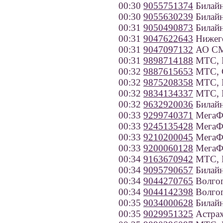
00:30
9055751374
Билайн
00:30
9055630239
Билайн
00:31
9050490873
Билайн
00:31
9047622643
Нижего
00:31
9047097132
АО СМ
00:31
9898714188
МТС, Р
00:32
9887615653
МТС, С
00:32
9875208358
МТС, П
00:32
9834134337
МТС, И
00:32
9632920036
Билайн
00:33
9299740371
МегаФ
00:33
9245135428
МегаФо
00:33
9210200045
МегаФо
00:33
9200060128
МегаФо
00:34
9163670942
МТС, 
00:34
9095790657
Билайн
00:34
9044270765
Волгог
00:34
9044142398
Волгог
00:35
9034000628
Билайн
00:35
9029951325
Астрах