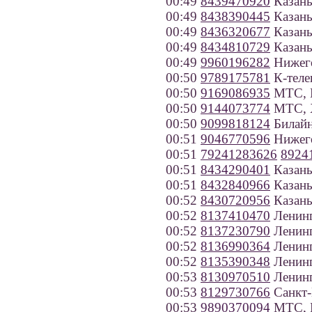
00:49
8439470920
Казан
00:49
8438390445
Казан
00:49
8436320677
Казан
00:49
8434810729
Казан
00:49
9960196282
Нижего
00:50
9789175781
К-теле
00:50
9169086935
МТС, 
00:50
9144073774
МТС, Х
00:50
9099818124
Билайн
00:51
9046770596
Нижего
00:51
79241283626
8924
00:51
8434290401
Казан
00:51
8432840966
Казан
00:52
8430720956
Казан
00:52
8137410470
Ленинг
00:52
8137230790
Ленинг
00:52
8136990364
Ленинг
00:52
8135390348
Ленинг
00:53
8130970510
Ленинг
00:53
8129730766
Санкт-
00:53
9890370094
МТС, Р