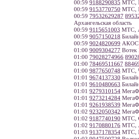
00:59
9188290835
МТС, Р
00:59
9153770750
МТС, 
00:59
79532629287
8953
Архангельская область
00:59
9115651003
МТС, А
00:59
9057150218
Билайн
00:59
9024820699
АКОС,
01:00
9009304277
Вотек 
01:00
79028274966
8902
01:00
78469511667
8846
01:00
9877650748
МТС, Ч
01:01
9674137330
Билайн
01:01
9610480663
Билайн
01:01
9279310154
МегаФо
01:01
9273214284
МегаФо
01:01
9261938539
МегаФ
01:02
9232050342
МегаФо
01:02
9187740190
МТС, С
01:02
9170880176
МТС, А
01:03
9137178354
МТС, Н
01:03
9047500728
Волгог