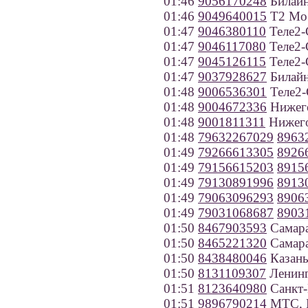
01:46
9056170248
Билайн
01:46
9049640015
Т2 Моб
01:47
9046380110
Теле2-
01:47
9046117080
Теле2-
01:47
9045126115
Теле2-
01:47
9037928627
Билайн
01:48
9006536301
Теле2-
01:48
9004672336
Нижего
01:48
9001811311
Нижего
01:48
79632267029
8963
01:49
79266613305
8926
01:49
79156615203
8915
01:49
79130891996
8913
01:49
79063096293
8906
01:49
79031068687
8903
01:50
8467903593
Самар
01:50
8465221320
Самар
01:50
8438480046
Казан
01:50
8131109307
Ленинг
01:51
8123640980
Санкт-
01:51
9896790214
МТС, Р