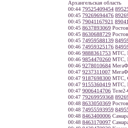
Архангельская область
00:44
79525409454
8952
00:45
79269694476
8926
00:45
79041167921
8904
00:45
8637893069
Ростов
00:45
8630688729
Ростов
00:45
74959588139
8495
00:46
74959325176
8495
00:46
9888361753
МТС, Р
00:46
9854470260
МТС, 
00:46
9278010684
МегаФо
00:47
9237311007
МегаФо
00:47
9187698300
МТС, С
00:47
9155360419
МТС, Б
00:47
9006414706
Теле2-
00:47
79269959368
8926
00:48
8633050369
Ростов
00:48
74955593959
8495
00:48
8463400006
Самар
00:48
8463170097
Самар