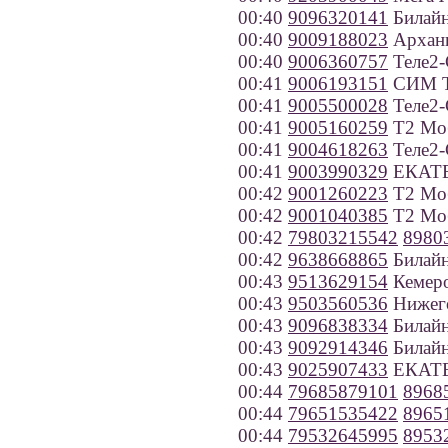
00:40
9096320141
Билайн
00:40
9009188023
Арханг
00:40
9006360757
Теле2-
00:41
9006193151
СИМ Т
00:41
9005500028
Теле2-
00:41
9005160259
Т2 Моб
00:41
9004618263
Теле2-
00:41
9003990329
ЕКАТЕ
00:42
9001260223
Т2 Моб
00:42
9001040385
Т2 Моб
00:42
79803215542
8980
00:42
9638668865
Билайн
00:43
9513629154
Кемеро
00:43
9503560536
Нижего
00:43
9096838334
Билайн
00:43
9092914346
Билайн
00:43
9025907433
ЕКАТЕР
00:44
79685879101
8968
00:44
79651535422
8965
00:44
79532645995
8953