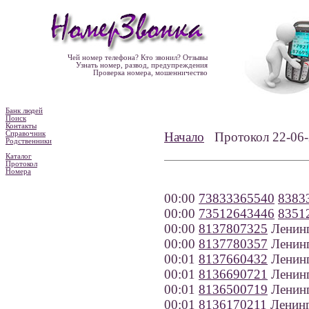
Чей номер телефона? Кто звонил? Отзывы
Узнать номер, развод, предупреждения
Проверка номера, мошенничество
Банк людей
Поиск
Контакты
Справочник
Начало
Протокол 22-0
Родственники
Каталог
Протокол
Номера
00:00
73833365540
8383
00:00
73512643446
8351
00:00
8137807325
Ленинг
00:00
8137780357
Ленинг
00:01
8137660432
Ленинг
00:01
8136690721
Ленинг
00:01
8136500719
Ленинг
00:01
8136170211
Ленинг