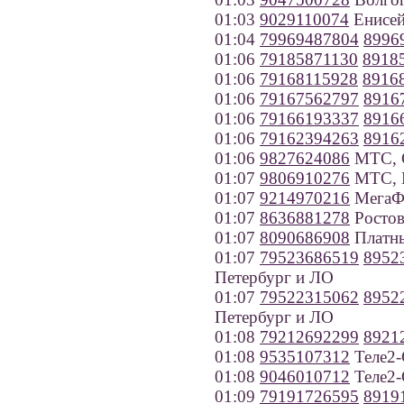
01:03
9029110074
Енисей
01:04
79969487804
8996
01:06
79185871130
8918
01:06
79168115928
8916
01:06
79167562797
8916
01:06
79166193337
8916
01:06
79162394263
8916
01:06
9827624086
МТС, С
01:07
9806910276
МТС, И
01:07
9214970216
МегаФо
01:07
8636881278
Ростов
01:07
8090686908
Платн
01:07
79523686519
8952
Петербург и ЛО
01:07
79522315062
8952
Петербург и ЛО
01:08
79212692299
8921
01:08
9535107312
Теле2-
01:08
9046010712
Теле2-
01:09
79191726595
8919