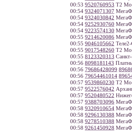
00:53
9520760953
Т2 Моб
00:54
9324071307
МегаФ
00:54
9324030842
МегаФ
00:54
9252930760
МегаФ
00:54
9223574130
МегаФо
00:55
9214620086
МегаФо
00:55
9046105662
Теле2-
00:55
9017548260
Т2 Моб
00:55
8123320313
Санкт-
00:56
8098181143
Платны
00:56
79686428099
8968
00:56
79654461014
8965
00:57
9539860230
Т2 Моб
00:57
9522576042
Арханг
00:57
9520480522
Нижего
00:57
9388703096
МегаФо
00:58
9320910654
МегаФо
00:58
9296130388
МегаФ
00:58
9278510388
МегаФо
00:58
9261450928
МегаФ