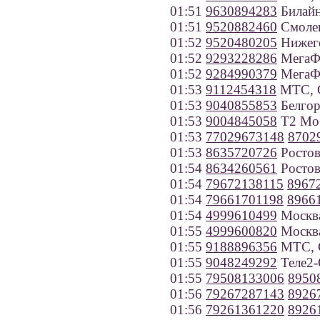
01:51
9630894283
Билайн
01:51
9520882460
Смолен
01:52
9520480205
Нижего
01:52
9293228286
МегаФо
01:52
9284990379
МегаФо
01:53
9112454318
МТС, С
01:53
9040855853
Белгор
01:53
9004845058
Т2 Моб
01:53
77029673148
8702
01:53
8635720726
Ростов
01:54
8634260561
Ростов
01:54
79672138115
8967
01:54
79661701198
8966
01:54
4999610499
Москв
01:55
4999600820
Москв
01:55
9188896356
МТС, С
01:55
9048249292
Теле2-
01:55
79508133006
8950
01:56
79267287143
8926
01:56
79261361220
8926