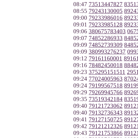
08:47
73513447827
8351
08:55
79243130005
8924
09:00
79233986016
8923
09:01
79233985128
8923
09:06
380675783403
067
09:07
74852286933
8485
09:09
74852739309
8485
09:09
380993276237
099
09:12
79161160001
8916
09:16
78482450018
8848
09:23
375295151511
295
09:24
77024005963
8702
09:24
79199567518
8919
09:29
79269945766
8926
09:35
73519342184
8351
09:40
79121723062
8912
09:40
79132736343
8913
09:41
79127150725
8912
09:42
79121212326
8912
09:43
79121753866
8912