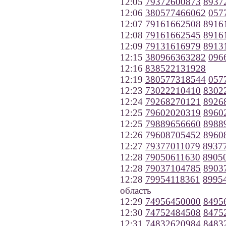
12:05
79372600873
8937
12:06
380577466062
057
12:07
79161662508
8916
12:08
79161662545
8916
12:09
79131616979
8913
12:15
380966363282
096
12:16
838522131928
12:19
380577318544
057
12:23
73022210410
8302
12:24
79268270121
8926
12:25
79602020319
8960
12:25
79889656660
8988
12:26
79608705452
8960
12:27
79377011079
8937
12:28
79050611630
8905
12:28
79037104785
8903
12:28
79954118361
8995
область
12:29
74956450000
8495
12:30
74752484508
8475
12:31
74832620984
8483