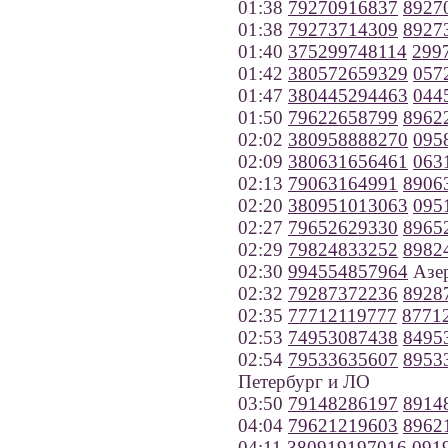
01:38
79270916837
8927
01:38
79273714309
8927
01:40
375299748114
299
01:42
380572659329
057
01:47
380445294463
044
01:50
79622658799
8962
02:02
380958888270
095
02:09
380631656461
063
02:13
79063164991
8906
02:20
380951013063
095
02:27
79652629330
8965
02:29
79824833252
8982
02:30
994554857964
Азе
02:32
79287372236
8928
02:35
77712119777
8771
02:53
74953087438
8495
02:54
79533635607
8953
Петербург и ЛО
03:50
79148286197
8914
04:04
79621219603
8962
04:11
380919197016
091