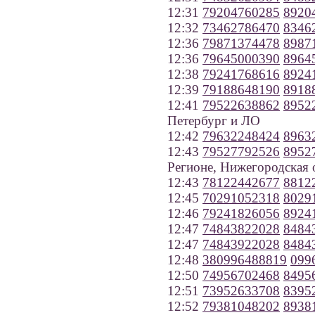
12:31
79204760285
8920
12:32
73462786470
8346
12:36
79871374478
8987
12:36
79645000390
8964
12:38
79241768616
8924
12:39
79188648190
8918
12:41
79522638862
8952
Петербург и ЛО
12:42
79632248424
8963
12:43
79527792526
8952
Регионе, Нижегородская 
12:43
78122442677
8812
12:45
70291052318
8029
12:46
79241826056
8924
12:47
74843822028
8484
12:47
74843922028
8484
12:48
380996488819
099
12:50
74956702468
8495
12:51
73952633708
8395
12:52
79381048202
8938