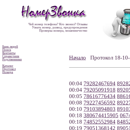
Чей номер телефона? Кто звонил? Отзывы
Узнать номер, развод, предупреждения
Проверка номера, мошенничество
Банк людей
Поиск
Контакты
Справочник
Начало
Протокол 18-1
Родственники
Каталог
Протокол
Номера
00:04
79282467694
8928
00:04
79205091918
8920
00:05
78616776434
8861
00:08
79227456592
8922
00:10
79103894803
8910
00:18
380674415905
067
00:18
74852552984
8485
00:19
79051368142
8905