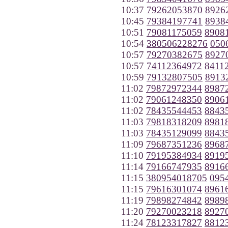
10:37
79262053870
8926
10:45
79384197741
8938
10:51
79081175059
8908
10:54
380506228276
050
10:57
79270382675
8927
10:57
74112364972
8411
10:59
79132807505
8913
11:02
79872972344
8987
11:02
79061248350
8906
11:02
78435544453
8843
11:03
79818318209
8981
11:03
78435129099
8843
11:09
79687351236
8968
11:10
79195384934
8919
11:14
79166747935
8916
11:15
380954018705
095
11:15
79616301074
8961
11:19
79898274842
8989
11:20
79270023218
8927
11:24
78123317827
8812