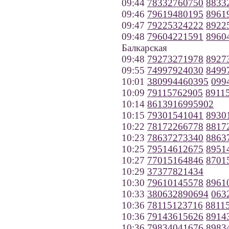
09:44
78332760750
8833
09:46
79619480195
8961
09:47
79225324222
8922
09:48
79604221591
8960
Балкарская
09:48
79273271978
8927
09:55
74997924030
8499
10:01
380994460395
099
10:09
79115762905
8911
10:14
8613916995902
10:15
79301541041
8930
10:22
78172266778
8817
10:23
78637273340
8863
10:25
79514612675
8951
10:27
77015164846
8701
10:29
37377821434
10:30
79610145578
8961
10:33
380632890694
063
10:36
78115123716
8811
10:36
79143615626
8914
10:36
79834041676
8983