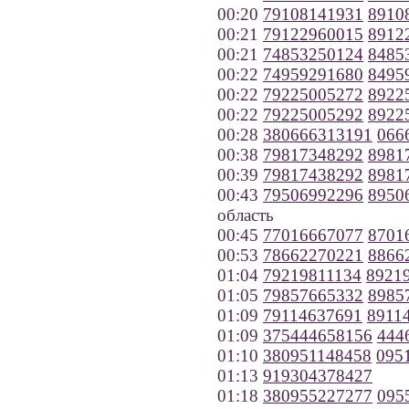
00:20
79108141931
8910
00:21
79122960015
8912
00:21
74853250124
8485
00:22
74959291680
8495
00:22
79225005272
8922
00:22
79225005292
8922
00:28
380666313191
066
00:38
79817348292
8981
00:39
79817438292
8981
00:43
79506992296
8950
область
00:45
77016667077
8701
00:53
78662270221
8866
01:04
79219811134
8921
01:05
79857665332
8985
01:09
79114637691
8911
01:09
375444658156
444
01:10
380951148458
095
01:13
919304378427
01:18
380955227277
095