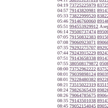
04:19
73725225979
8372
04:57
79143820981
8914
05:33
73822999520
8382
05:46
79146760060
8914
05:51
994553929912
Азе
06:14
79500737474
8950
07:05
79150832383
8915
07:08
79060923071
8906
07:35
79292275707
8929
07:44
79243915229
8924
07:51
79143658338
8914
07:55
380508179872
050
08:00
73752962222
8375
08:01
79039898124
8903
08:01
79228480382
8922
08:21
73515022319
8351
08:24
79826365439
8982
08:26
79064785675
8906
08:35
79143501038
8914
08:45
79052154045
8905