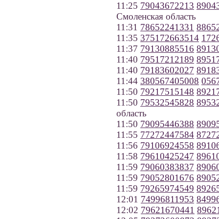
11:25
79043672213
8904
Смоленская область
11:31
78652241331
8865
11:35
375172663514
172
11:37
79130885516
8913
11:40
79517212189
8951
11:40
79183602027
8918
11:44
380567405008
056
11:50
79217515148
8921
11:50
79532545828
8953
область
11:50
79095446388
8909
11:55
77272447584
8727
11:56
79106924558
8910
11:58
79610425247
8961
11:59
79060383837
8906
11:59
79052801676
8905
11:59
79265974549
8926
12:01
74996811953
8499
12:02
79621670441
8962