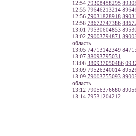
12:54
79308458295
8930
12:55
79646213214
8964
12:56
79031828918
8903
12:58
78672747386
8867
13:01
79530604853
8953
13:02
79003794871
8900
область
13:05
74713142349
8471
13:07
38093795031
13:08
380937050486
093
13:09
79526340014
8952
13:09
79003755093
8900
область
13:12
79056376680
8905
13:14
79531204212