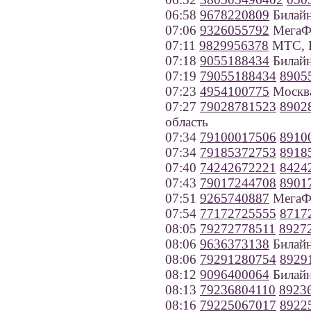
06:58
9678220809
Билайн
07:06
9326055792
МегаФо
07:11
9829956378
МТС, Р
07:18
9055188434
Билайн
07:19
79055188434
8905
07:23
4954100775
Москв
07:27
79028781523
8902
область
07:34
79100017506
8910
07:34
79185372753
8918
07:40
74242672221
8424
07:43
79017244708
8901
07:51
9265740887
МегаФ
07:54
77172725555
8717
08:05
79272778511
8927
08:06
9636373138
Билайн
08:06
79291280754
8929
08:12
9096400064
Билайн
08:13
79236804110
8923
08:16
79225067017
8922