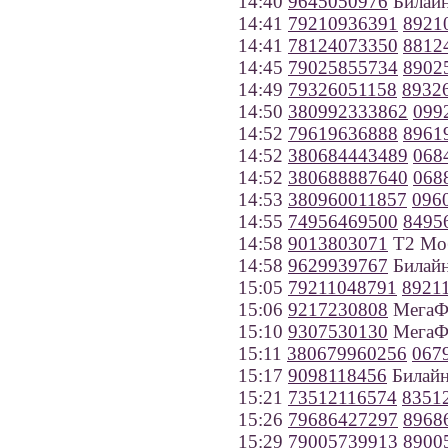
14:40
9645050976
Билайн
14:41
79210936391
8921
14:41
78124073350
8812
14:45
79025855734
8902
14:49
79326051158
8932
14:50
380992333862
099
14:52
79619636888
8961
14:52
380684443489
068
14:52
380688887640
068
14:53
380960011857
096
14:55
74956469500
8495
14:58
9013803071
Т2 Моб
14:58
9629939767
Билайн
15:05
79211048791
8921
15:06
9217230808
МегаФо
15:10
9307530130
МегаФо
15:11
380679960256
067
15:17
9098118456
Билайн
15:21
73512116574
8351
15:26
79686427297
8968
15:29
79005739913
8900