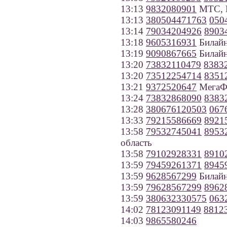
13:13
9832080901
МТС, К
13:13
380504471763
050
13:14
79034204926
8903
13:18
9605316931
Билайн
13:19
9090867665
Билайн
13:20
73832110479
8383
13:20
73512254714
8351
13:21
9372520647
МегаФо
13:24
73832868090
8383
13:28
380676120503
067
13:33
79215586669
8921
13:58
79532745041
8953
область
13:58
79102928331
8910
13:59
79459261371
8945
13:59
9628567299
Билайн
13:59
79628567299
8962
13:59
380632330575
063
14:02
78123091149
8812
14:03
9865580246