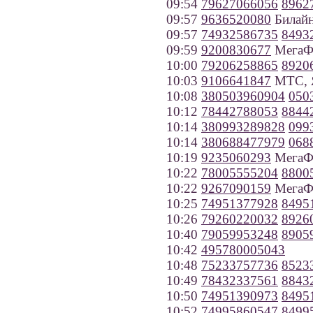
09:54
79627066056
8962
09:57
9636520080
Билайн
09:57
74932586735
8493
09:59
9200830677
МегаФо
10:00
79206258865
8920
10:03
9106641847
МТС, Я
10:08
380503960904
050
10:12
78442788053
8844
10:14
380993289828
099
10:14
380688477979
068
10:19
9235060293
МегаФо
10:22
78005555204
8800
10:22
9267090159
МегаФ
10:25
74951377928
8495
10:26
79260220032
8926
10:40
79059953248
8905
10:42
495780005043
10:48
75233757736
8523
10:49
78432337561
8843
10:50
74951390973
8495
10:52
74995860547
8499