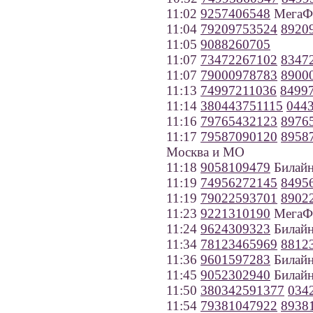
11:02
9257406548
МегаФо
11:04
79209753524
8920
11:05
9088260705
11:07
73472267102
8347
11:07
79000978783
8900
11:13
74997211036
8499
11:14
380443751115
044
11:16
79765432123
8976
11:17
79587090120
8958
Москва и МО
11:18
9058109479
Билайн
11:19
74956272145
8495
11:19
79022593701
8902
11:23
9221310190
МегаФо
11:24
9624309323
Билайн
11:34
78123465969
8812
11:36
9601597283
Билайн
11:45
9052302940
Билайн
11:50
380342591377
034
11:54
79381047922
8938