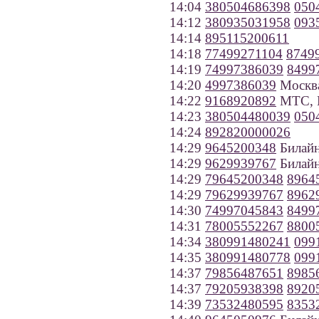
14:04
380504686398
050
14:12
380935031958
093
14:14
895115200611
14:18
77499271104
8749
14:19
74997386039
8499
14:20
4997386039
Москв
14:22
9168920892
МТС, 
14:23
380504480039
050
14:24
892820000026
14:29
9645200348
Билайн
14:29
9629939767
Билайн
14:29
79645200348
8964
14:29
79629939767
8962
14:30
74997045843
8499
14:31
78005552267
8800
14:34
380991480241
099
14:35
380991480778
099
14:37
79856487651
8985
14:37
79205938398
8920
14:39
73532480595
8353