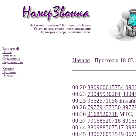
Чей номер телефона? Кто звонил? Отзывы
Узнать номер, развод, предупреждения
Проверка номера, мошенничество
Банк людей
Поиск
Контакты
Справочник
Начало
Протокол 18-0
Родственники
Каталог
Протокол
Номера
00:20
380960615754
096
00:23
79045930261
8904
00:25
9652571056
Билайн
00:26
79779157350
8977
00:36
9168520718
МТС, 
00:37
79168520718
8916
00:44
380988507517
098
00:45
380676053549
067