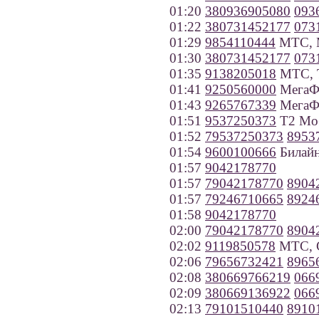
01:20
380936905080
093
01:22
380731452177
073
01:29
9854110444
МТС, 
01:30
380731452177
073
01:35
9138205018
МТС, Т
01:41
9250560000
МегаФ
01:43
9265767339
МегаФ
01:51
9537250373
Т2 Моб
01:52
79537250373
8953
01:54
9600100666
Билайн
01:57
9042178770
01:57
79042178770
8904
01:57
79246710665
8924
01:58
9042178770
02:00
79042178770
8904
02:02
9119850578
МТС, С
02:06
79656732421
8965
02:08
380669766219
066
02:09
380669136922
066
02:13
79101510440
8910