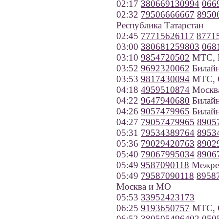
02:17
380669130994
066
02:32
79506666667
8950
Республика Татарстан
02:45
77715626117
8771
03:00
380681259803
068
03:10
9854720502
МТС, 
03:52
9692320062
Билайн
03:53
9817430094
МТС, С
04:18
4959510874
Москв
04:22
9647940680
Билайн
04:26
9057479965
Билайн
04:27
79057479965
8905
05:31
79534389764
8953
05:36
79029420763
8902
05:40
79067995034
8906
05:49
9587090118
Межрег
05:49
79587090118
8958
Москва и МО
05:53
33952423173
06:25
9193650757
МТС, С
06:52
380505496402
050