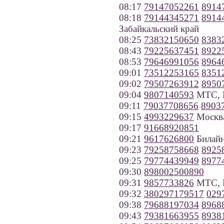
08:17
79147052261
8914
08:18
79144345271
8914
Забайкальский край
08:25
73832150650
8383
08:43
79225637451
8922
08:53
79646991056
8964
09:01
73512253165
8351
09:02
79507263912
8950
09:04
9807140593
МТС, К
09:11
79037708656
8903
09:15
4993229637
Москв
09:17
91668920851
09:21
9617626800
Билайн
09:23
79258758668
8925
09:25
79774439949
8977
09:30
898002500890
09:31
9857733826
МТС, 
09:32
380297179517
029
09:38
79688197034
8968
09:43
79381663955
8938