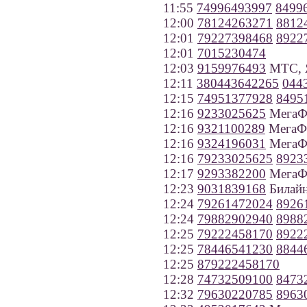
11:55
74996493997
8499
12:00
78124263271
8812
12:01
79227398468
8922
12:01
7015230474
12:03
9159976493
МТС, Я
12:11
380443642265
044
12:15
74951377928
8495
12:16
9233025625
МегаФо
12:16
9321100289
МегаФо
12:16
9324196031
МегаФ
12:16
79233025625
8923
12:17
9293382200
МегаФо
12:23
9031839168
Билайн
12:24
79261472024
8926
12:24
79882902940
8988
12:25
79222458170
8922
12:25
78446541230
8844
12:25
879222458170
12:28
74732509100
8473
12:32
79630220785
8963