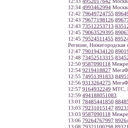
12:33
4952017642
Москв
12:34
4993462994
Москв
12:42
79649724755
8964
12:43
79677198126
8967
12:43
73512253713
8351
12:45
79063529395
8906
12:45
79524511455
8952
Регионе, Нижегородская 
12:47
79019434120
8901
12:48
73452513315
8345
12:50
9587090118
Межрег
12:54
9219418827
МегаФо
12:55
74951391833
8495
12:56
9313264275
МегаФо
12:57
9164932249
МТС, 
12:59
494188051083
13:01
78485441850
8848
13:03
79231015147
8923
13:03
9587090118
Межрег
13:06
79264767997
8926
13:08
79321100298
8932