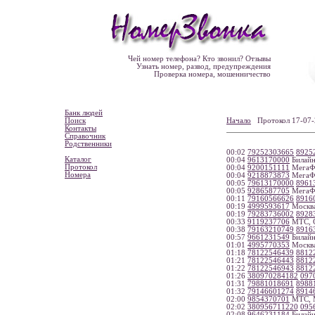
Чей номер телефона? Кто звонил? Отзывы
Узнать номер, развод, предупреждения
Проверка номера, мошенничество
Банк людей
Поиск
Начало
Протокол 17-0
Контакты
Справочник
Родственники
00:02
79252303665
8925
Каталог
00:04
9613170000
Билайн
Протокол
00:04
9200151111
МегаФо
Номера
00:04
9218873873
МегаФо
00:05
79613170000
8961
00:05
9286587705
МегаФо
00:11
79160566626
8916
00:19
4999593617
Москв
00:19
79283736002
8928
00:33
9119237706
МТС, С
00:38
79163210749
8916
00:57
9661231549
Билайн
01:01
4995770353
Москв
01:18
78122546439
8812
01:21
78122546443
8812
01:22
78122546943
8812
01:26
380970284182
097
01:31
79881018691
8988
01:32
79146601274
8914
02:00
9854370701
МТС, 
02:02
380956711220
095
02:08
9646231184
Билайн