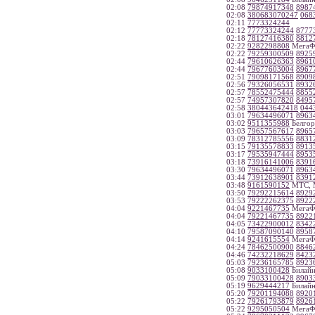
02:08
79874917348
8987
02:08
380683070247
068
02:11
7773324244
02:12
77773324244
8777
02:18
78127416380
8812
02:22
9282298808
МегаФо
02:22
79259300509
8925
02:44
79610626363
8961
02:44
79677603004
8967
02:51
79098171568
8909
02:56
79326056531
8932
02:57
78552475444
8855
02:57
74957307820
8495
02:58
380443642418
044
03:01
79634496071
8963
03:02
9511355988
Белгор
03:03
79657567617
8965
03:09
78312785556
8831
03:15
79135578833
8913
03:17
79535947444
8953
03:18
73916141006
8391
03:30
79634496071
8963
03:44
73912638901
8391
03:48
9161590152
МТС, 
03:50
79292215614
8929
03:53
79222262375
8922
04:04
9221467735
МегаФо
04:04
79221467735
8922
04:05
73422900012
8342
04:10
79587090140
8958
04:14
9241615554
МегаФо
04:24
78462500900
8846
04:46
74232218629
8423
05:03
79236165785
8923
05:08
9033100428
Билайн
05:09
79033100428
8903
05:19
9629444217
Билайн
05:20
79201194088
8920
05:22
79261793879
8926
05:22
9295050504
МегаФ