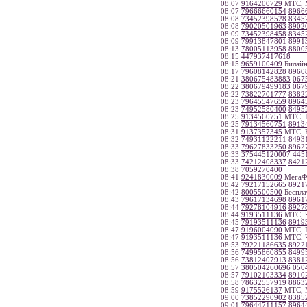
08:07
9164200729
МТС, 
08:07
79666660154
8966
08:08
73452398528
8345
08:08
79020501963
8902
08:09
73452398458
8345
08:09
79913847801
8991
08:13
78005113958
8800
08:15
447937417618
08:15
9659100409
Билайн
08:17
79608142828
8960
08:21
380675483883
067
08:22
380679499183
067
08:22
73822701777
8382
08:23
79645547659
8964
08:23
74952580400
8495
08:25
9134560751
МТС, Н
08:25
79134560751
8913
08:31
9137357345
МТС, Н
08:32
74931122211
8493
08:33
79627833250
8962
08:33
375445120007
445
08:33
74212408337
8421
08:38
7059270400
08:41
9241830009
МегаФо
08:42
79217152665
8921
08:42
8005500500
Беспла
08:43
79617134698
8961
08:44
79278104916
8927
08:44
9193511136
МТС, Ч
08:45
79193511136
8919
08:47
9196004090
МТС, Р
08:47
9193511136
МТС, Ч
08:53
79221186635
8922
08:56
74995860855
8499
08:56
73812407913
8381
08:57
380504260696
050
08:57
79102103334
8910
08:58
78632557919
8863
08:59
9175526137
МТС, 
09:00
73852290902
8385
09:01
79644711157
8964