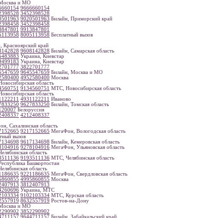
Москва и МО
6660154
9666660154
2398528
3452398528
0501963
9020501963
Билайн, Приморский край
2398458
3452398458
3847801
9913847801
5113958
8005113958
Бесплатный вызов
, Красноярский край
8142828
9608142828
Билайн, Самарская область
5483883
Украина, Киевстар
9499183
Украина, Киевстар
2701777
3822701777
5547659
9645547659
Билайн, Москва и МО
2580400
4952580400
Москва
овосибирская область
4560751
9134560751
МТС, Новосибирская область
овосибирская область
1122211
4931122211
Иваново
7833250
9627833250
Билайн, Томская область
120007
Белоруссия
2408337
4212408337
н, Сахалинская область
7152665
9217152665
МегаФон, Вологодская область
тный вызов
7134698
9617134698
Билайн, Кемеровская область
8104916
9278104916
МегаФон, Ульяновская область
елябинская область
3511136
9193511136
МТС, Челябинская область
еспублика Башкортостан
елябинская область
1186635
9221186635
МегаФон, Свердловская область
5860855
4995860855
Москва
2407913
3812407913
4260696
Украина, МТС
2103334
9102103334
МТС, Курская область
2557919
8632557919
Ростов-на-Дону
Москва и МО
2290902
3852290902
4711157
9644711157
Билайн, Забайкальский край