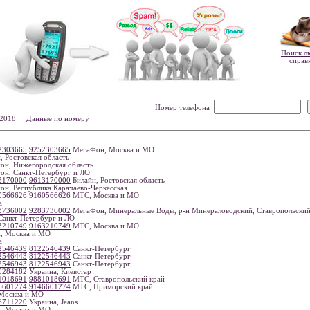
Поиск л
справ
Номер телефона
7-2018
Данные по номеру
2303665
9252303665
МегаФон, Москва и МО
, Ростовская область
н, Нижегородская область
н, Санкт-Петербург и ЛО
3170000
9613170000
Билайн, Ростовская область
н, Республика Карачаево-Черкесская
0566626
9160566626
МТС, Москва и МО
а
3736002
9283736002
МегаФон, Минеральные Воды, р-н Минераловодский, Ставропольский
анкт-Петербург и ЛО
3210749
9163210749
МТС, Москва и МО
, Москва и МО
а
2546439
8122546439
Санкт-Петербург
2546443
8122546443
Санкт-Петербург
2546943
8122546943
Санкт-Петербург
0284182
Украина, Киевстар
1018691
9881018691
МТС, Ставропольский край
6601274
9146601274
МТС, Приморский край
Москва и МО
6711220
Украина, Jeans
, Москва и МО