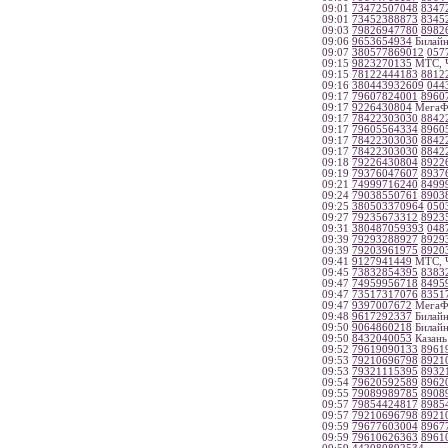
09:01
73472507048
8347
09:01
73452388873
8345
09:03
79826947780
8982
09:06
9653654934
Билайн
09:07
380577869012
057
09:15
9823270135
МТС, Ч
09:15
78122444183
8812
09:16
380443932609
044
09:17
79607824001
8960
09:17
9226430804
МегаФо
09:17
78422303030
8842
09:17
79605564334
8960
09:17
78422303030
8842
09:17
78422303030
8842
09:18
79226430804
8922
09:19
79376047607
8937
09:21
74999716240
8499
09:24
79038550761
8903
09:25
380503370964
050
09:27
79235673312
8923
09:31
380487059393
048
09:39
79293288927
8929
09:39
79203961975
8920
09:41
9127941449
МТС, Ч
09:45
73832854395
8383
09:47
74959956718
8495
09:47
73517317076
8351
09:47
9397007672
МегаФо
09:48
9617292337
Билайн
09:50
9064860218
Билайн
09:50
8432040053
Казань
09:52
79619090133
8961
09:53
79210696798
8921
09:53
79321115395
8932
09:54
79620592589
8962
09:55
79089989785
8908
09:57
79854424817
8985
09:57
79210696798
8921
09:59
79677603004
8967
09:59
79610626363
8961