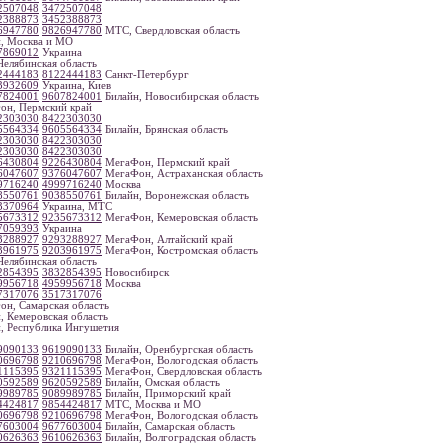
2507048
3472507048
2388873
3452388873
6947780
9826947780
МТС, Свердловская область
, Москва и МО
7869012
Украина
елябинская область
2444183
8122444183
Санкт-Петербург
3932609
Украина, Киев
7824001
9607824001
Билайн, Новосибирская область
н, Пермский край
2303030
8422303030
5564334
9605564334
Билайн, Брянская область
2303030
8422303030
2303030
8422303030
6430804
9226430804
МегаФон, Пермский край
6047607
9376047607
МегаФон, Астраханская область
9716240
4999716240
Москва
8550761
9038550761
Билайн, Воронежская область
3370964
Украина, МТС
5673312
9235673312
МегаФон, Кемеровская область
7059393
Украина
3288927
9293288927
МегаФон, Алтайский край
3961975
9203961975
МегаФон, Костромская область
елябинская область
2854395
3832854395
Новосибирск
9956718
4959956718
Москва
7317076
3517317076
н, Самарская область
, Кемеровская область
, Республика Ингушетия
9090133
9619090133
Билайн, Оренбургская область
0696798
9210696798
МегаФон, Вологодская область
1115395
9321115395
МегаФон, Свердловская область
0592589
9620592589
Билайн, Омская область
9989785
9089989785
Билайн, Приморский край
4424817
9854424817
МТС, Москва и МО
0696798
9210696798
МегаФон, Вологодская область
7603004
9677603004
Билайн, Самарская область
0626363
9610626363
Билайн, Волгоградская область