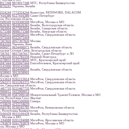
4917348
9874917348
МТС, Республика Башкортостан
3070247
Украина, Билайн
3324244
7773324244
Казахстан, PATHWORD, DALACOM
7416380
8127416380
Санкт-Петербург
н, Ростовская область
9300509
9259300509
МегаФон, Москва и МО
0626363
9610626363
Билайн, Волгоградская область
7603004
9677603004
Билайн, Самарская область
8171568
9098171568
Билайн, Амурская область
6056531
9326056531
МегаФон, Свердловская область
2475444
8552475444
7307820
4957307820
Москва
3642418
Украина, Киев
4496071
9634496071
Билайн, Свердловская область
одская Сотовая Связь, Белгородская область
7567617
9657567617
Билайн, Санкт-Петербург и ЛО
2785556
8312785556
Нижний Новгород
5578833
9135578833
МТС, Красноярский край
5947444
9535947444
Енисейтелеком, Красноярский край
6141006
3916141006
4496071
9634496071
Билайн, Свердловская область
2638901
3912638901
Москва и МО
2215614
9292215614
МегаФон, Свердловская область
2262375
9222262375
МегаФон, Свердловская область
н, Свердловская область
1467735
9221467735
МегаФон, Свердловская область
2900012
3422900012
7090140
9587090140
Межрегиональный ТранзитТелеком, Москва и МО
н, Республика Саха /Якутия/
2500900
8462500900
Самара
2218629
4232218629
6165785
9236165785
МегаФон, Кемеровская область
, Республика Башкортостан
3100428
9033100428
Билайн, Республика Башкортостан
, Москва и МО
1194088
9201194088
МегаФон, Ярославская область
1793879
9261793879
МегаФон, Москва и МО
он, Москва и МО