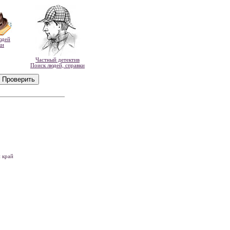
юдей
ки
Частный детектив
Поиск людей, справки
 край