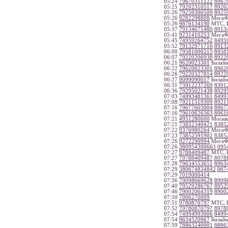
05:24
79670311122
8967
05:25
79202310517
8920
05:26
79259300509
8925
05:26
9282298808
МегаФо
05:26
9876134190
МТС, Р
05:37
79134671480
8913
05:41
9231410253
МегаФо
05:45
74959264752
8495
05:52
79132971716
8913
06:00
79581000215
8958
06:07
79220206938
8922
06:21
9620023301
Билайн
06:22
79620023301
8962
06:26
79220327814
8922
06:27
9099090017
Билайн
06:31
73912237269
8391
06:36
79295021438
8929
07:03
74993481361
8499
07:08
79211519309
8921
07:16
79677603004
8967
07:16
79610626363
8961
07:21
4951280600
Москв
07:21
73852340421
8385
07:22
9376980264
МегаФо
07:23
73852591902
8385
07:26
9272290994
МегаФо
07:26
380954300663
095
07:27
9788409487
МТС, К
07:27
79788409487
8978
07:28
79634553651
8963
07:29
380674834842
067
07:29
7019000414
07:36
79098669628
8909
07:40
79529286767
8952
07:46
79002064319
8900
07:50
7006270009
07:51
9780870797
МТС, К
07:52
79780870797
8978
07:54
74994993006
8499
07:54
9634520967
Билайн
07:59
78863240001
8886