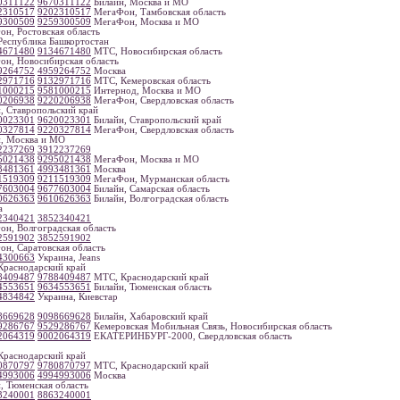
0311122
9670311122
Билайн, Москва и МО
2310517
9202310517
МегаФон, Тамбовская область
9300509
9259300509
МегаФон, Москва и МО
н, Ростовская область
еспублика Башкортостан
4671480
9134671480
МТС, Новосибирская область
н, Новосибирская область
9264752
4959264752
Москва
2971716
9132971716
МТС, Кемеровская область
1000215
9581000215
Интернод, Москва и МО
0206938
9220206938
МегаФон, Свердловская область
, Ставропольский край
0023301
9620023301
Билайн, Ставропольский край
0327814
9220327814
МегаФон, Свердловская область
, Москва и МО
2237269
3912237269
5021438
9295021438
МегаФон, Москва и МО
3481361
4993481361
Москва
1519309
9211519309
МегаФон, Мурманская область
7603004
9677603004
Билайн, Самарская область
0626363
9610626363
Билайн, Волгоградская область
а
2340421
3852340421
н, Волгоградская область
2591902
3852591902
н, Саратовская область
4300663
Украина, Jeans
раснодарский край
8409487
9788409487
МТС, Краснодарский край
4553651
9634553651
Билайн, Тюменская область
4834842
Украина, Киевстар
8669628
9098669628
Билайн, Хабаровский край
9286767
9529286767
Кемеровская Мобильная Связь, Новосибирская область
2064319
9002064319
ЕКАТЕРИНБУРГ-2000, Свердловская область
раснодарский край
0870797
9780870797
МТС, Краснодарский край
4993006
4994993006
Москва
, Тюменская область
3240001
8863240001