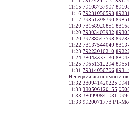
11:11
78124241722
8812
11:15
79108737907
8910
11:16
79231050598
8923
11:17
79851398790
8985
11:20
78168920851
8816
11:20
79303403932
8930
11:20
79788547598
8978
11:22
78137544040
8813
11:23
79222010210
8922
11:24
78043333130
8804
11:25
79651312294
8965
11:31
79314050706
8931
Ненецкий автономный ок
11:32
380941420225
094
11:33
380506120155
050
11:33
380990841031
099
11:33
9920071778
РТ-Мо