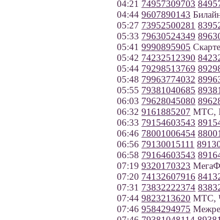
04:21
74957309703
8495
04:44
9607890143
Билайн
05:27
73952500281
8395
05:33
79630524349
8963
05:41
9990895905
Скарте
05:42
74232512390
8423
05:44
79298513769
8929
05:48
79963774032
8996
05:55
79381040685
8938
06:03
79628045080
8962
06:32
9161885207
МТС, 
06:33
79154603543
8915
06:46
78001006454
8800
06:56
79130015111
8913
06:58
79164603543
8916
07:19
9320170323
МегаФо
07:20
74132607916
8413
07:31
73832222374
8383
07:44
9823213620
МТС, Ч
07:46
9584294975
Межрег
07:46
79381048114
8938