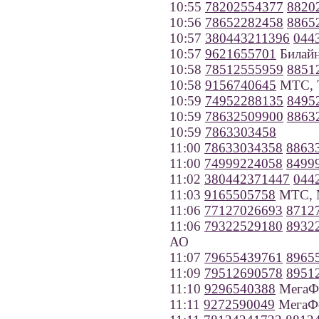
10:55
78202554377
8820
10:56
78652282458
8865
10:57
380443211396
044
10:57
9621655701
Билайн
10:58
78512555959
8851
10:58
9156740645
МТС, Т
10:59
74952288135
8495
10:59
78632509900
8863
10:59
7863303458
11:00
78633034358
8863
11:00
74999224058
8499
11:02
380442371447
044
11:03
9165505758
МТС, 
11:06
77127026693
8712
11:06
79322529180
8932
АО
11:07
79655439761
8965
11:09
79512690578
8951
11:10
9296540388
МегаФо
11:11
9272590049
МегаФо