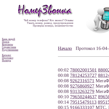
Чей номер телефона? Кто звонил? Отзывы
Узнать номер, развод, предупреждения
Проверка номера, мошенничество
Банк людей
Поиск
Контакты
Справочник
Начало
Протокол 16-0
Родственники
Каталог
Протокол
Номера
00:02
78002001501
8800
00:08
78124253727
8812
00:08
9262316571
МегаФ
00:08
9276860927
МегаФо
00:08
9313263279
МегаФо
00:10
79650244637
8965
00:14
79515479113
8951
00:15
9166333107
МТС, 