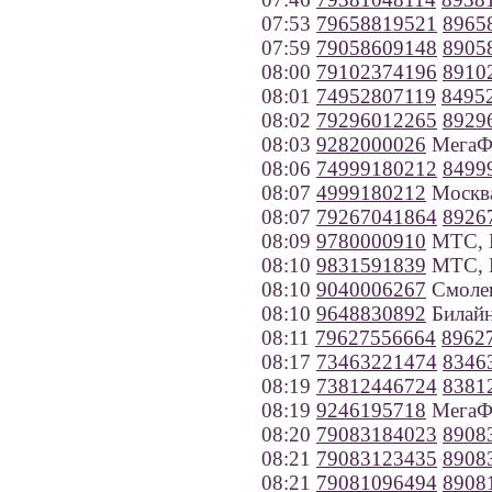
07:53
79658819521
8965
07:59
79058609148
8905
08:00
79102374196
8910
08:01
74952807119
8495
08:02
79296012265
8929
08:03
9282000026
МегаФо
08:06
74999180212
8499
08:07
4999180212
Москв
08:07
79267041864
8926
08:09
9780000910
МТС, К
08:10
9831591839
МТС, К
08:10
9040006267
Смолен
08:10
9648830892
Билайн
08:11
79627556664
8962
08:17
73463221474
8346
08:19
73812446724
8381
08:19
9246195718
МегаФо
08:20
79083184023
8908
08:21
79083123435
8908
08:21
79081096494
8908