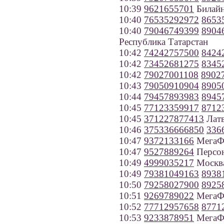
10:39
9621655701
Билайн
10:40
76535292972
8653
10:40
79046749399
8904
Республика Татарстан
10:42
74242757500
8424
10:42
73452681275
8345
10:42
79027001108
8902
10:43
79050910904
8905
10:44
79457893983
8945
10:45
77123359917
8712
10:45
371227877413
Лат
10:46
375336666850
336
10:47
9372133166
МегаФо
10:47
9527889264
Персон
10:49
4999035217
Москв
10:49
79381049163
8938
10:50
79258027900
8925
10:51
9269789022
МегаФ
10:52
77712957658
8771
10:53
9233878951
МегаФо