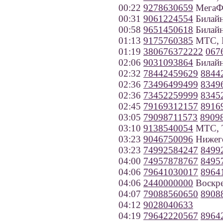
00:22
9278630659
МегаФо
00:31
9061224554
Билайн
00:58
9651450618
Билайн
01:13
9175760385
МТС, 
01:19
380676372222
067
02:06
9031093864
Билайн
02:32
78442459629
8844
02:36
73496499499
8349
02:36
73452259999
8345
02:45
79169312157
8916
03:05
79098711573
8909
03:10
9138540054
МТС, Т
03:23
9046750096
Нижего
03:23
74992584247
8499
04:00
74957878767
8495
04:06
79641030017
8964
04:06
2440000000
Воскре
04:07
79088560650
8908
04:12
9028040633
04:19
79642220567
8964