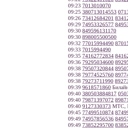
09:23
7013010070
09:25
380713014553
071
09:26
73412684201
8341
09:29
74953326577
8495
09:30
849596131170
09:30
898005500500
09:32
77015994490
8701
09:33
7015994490
09:35
74162772834
8416
09:36
79295034600
8929
09:38
79507320844
8950
09:38
79774525760
8977
09:38
79273711990
8927
09:39
9618571860
Билайн
09:40
380503884817
050
09:40
79871397072
8987
09:40
9127330373
МТС, К
09:45
77499510874
8749
09:49
74957856536
8495
09:49
73852295700
8385