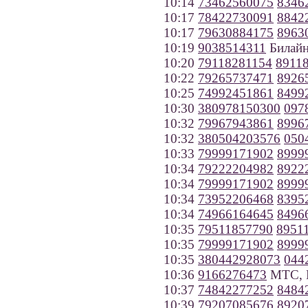
10:14
73462560075
8346
10:17
78422730091
8842
10:17
79630884175
8963
10:19
9038514311
Билайн
10:20
79118281154
8911
10:22
79265737471
8926
10:25
74992451861
8499
10:30
380978150300
097
10:32
79967943861
8996
10:32
380504203576
050
10:33
79999171902
8999
10:34
79222204982
8922
10:34
79999171902
8999
10:34
73952206468
8395
10:34
74966164645
8496
10:35
79511857790
8951
10:35
79999171902
8999
10:35
380442928073
044
10:36
9166276473
МТС, 
10:37
74842277252
8484
10:39
79207085676
8920