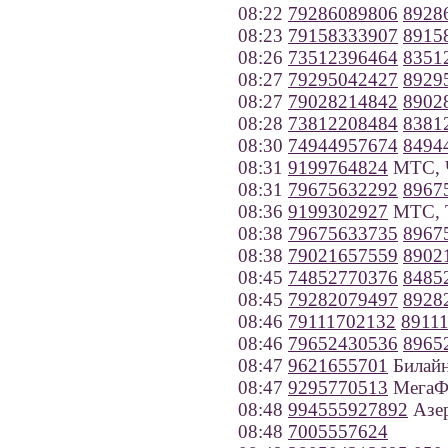
08:22
79286089806
8928
08:23
79158333907
8915
08:26
73512396464
8351
08:27
79295042427
8929
08:27
79028214842
8902
08:28
73812208484
8381
08:30
74944957674
8494
08:31
9199764824
МТС, Ч
08:31
79675632292
8967
08:36
9199302927
МТС, Т
08:38
79675633735
8967
08:38
79021657559
8902
08:45
74852770376
8485
08:45
79282079497
8928
08:46
79111702132
8911
08:46
79652430536
8965
08:47
9621655701
Билайн
08:47
9295770513
МегаФ
08:48
994555927892
Азе
08:48
7005557624