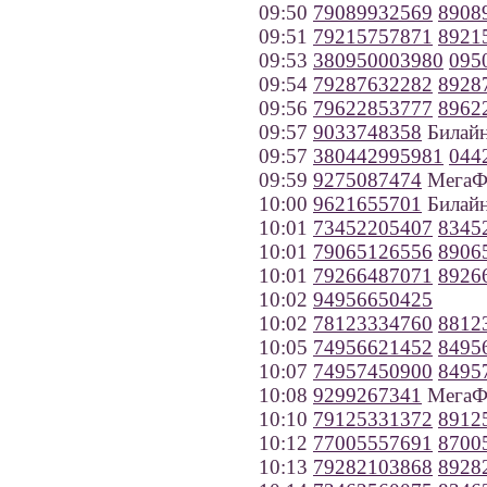
09:50
79089932569
8908
09:51
79215757871
8921
09:53
380950003980
095
09:54
79287632282
8928
09:56
79622853777
8962
09:57
9033748358
Билайн
09:57
380442995981
044
09:59
9275087474
МегаФо
10:00
9621655701
Билайн
10:01
73452205407
8345
10:01
79065126556
8906
10:01
79266487071
8926
10:02
94956650425
10:02
78123334760
8812
10:05
74956621452
8495
10:07
74957450900
8495
10:08
9299267341
МегаФ
10:10
79125331372
8912
10:12
77005557691
8700
10:13
79282103868
8928