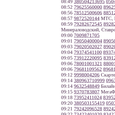
08:49
380504213695
050
08:52
79625560000
8962
08:56
78512500606
8851
08:57
9872520144
МТС, Р
08:59
79282672545
8928
Минераловодский, Ставр
09:00
7009871705
09:01
79050400004
8905
09:03
79020502027
8902
09:04
79374541100
8937
09:05
73912220095
8391
09:06
78001001321
8800
09:06
79681109562
8968
09:12
9998004206
Скарте
09:14
380963710999
096
09:14
9632548849
Билайн
09:15
9370783807
МегаФо
09:18
73952411024
8395
09:20
380503155419
050
09:21
79242096528
8924
09:22
73422401020
8342