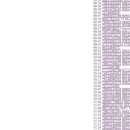
08:54
79832650203
8983
08:58
73912685071
8391
08:59
73914239145
8391
09:02
7074040059
09:07
79993055188
8999
09:10
9085782210
Т2 Моб
09:10
79085782210
8908
09:21
79166529281
8916
09:27
9990878825
Скарте
09:36
74951485998
8495
09:39
79242076273
8924
09:39
74951343300
8495
09:47
73832095116
8383
09:47
375172992525
172
09:51
9025384075
09:51
79025384075
8902
09:52
79104259372
8910
10:04
73452397689
8345
10:06
78552333700
8855
10:15
79811340031
8981
10:16
7772200788
10:17
77772200788
8777
10:24
74955445011
8495
10:26
79110004435
8911
10:27
79146999242
8914
10:29
73952202270
8395
10:42
7072210405
10:47
79809133038
8980
10:50
79315211064
8931
10:51
79835441898
8983
10:54
79024302264
8902
11:06
380667748810
066
11:07
380632010701
063
11:09
9857462395
МТС, 
11:09
79857462395
8985
11:10
380502640516
050
11:18
74955851131
8495
11:19
79524187135
8952
11:22
74965144940
8496
11:24
79211048337
8921