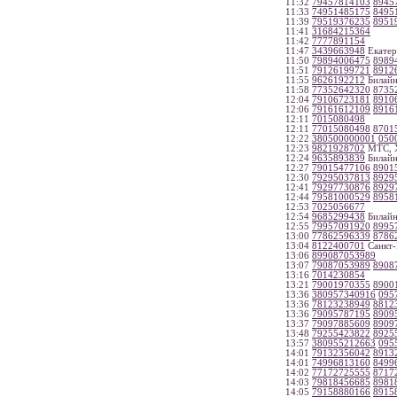
11:32
79457814103
8945
11:33
74951485175
8495
11:39
79519376235
8951
11:41
31684215364
11:42
7777891154
11:47
3439663948
Екатер
11:50
79894006475
8989
11:51
79126199721
8912
11:55
9626192212
Билайн
11:58
77352642320
8735
12:04
79106723181
8910
12:06
79161612109
8916
12:11
7015080498
12:11
77015080498
8701
12:22
380500000001
050
12:23
9821928702
МТС, 
12:24
9635893839
Билайн
12:27
79015477106
8901
12:30
79295037813
8929
12:41
79297730876
8929
12:44
79581000529
8958
12:53
7025056677
12:54
9685299438
Билайн
12:55
79957091920
8995
13:00
77862596339
8786
13:04
8122400701
Санкт-
13:06
899087053989
13:07
79087053989
8908
13:16
7014230854
13:21
79001970355
8900
13:36
380957340916
095
13:36
78123238949
8812
13:36
79095787195
8909
13:37
79097885609
8909
13:48
79255423822
8925
13:57
380955212663
095
14:01
79132356042
8913
14:01
74996813160
8499
14:02
77172725555
8717
14:03
79818456685
8981
14:05
79158880166
8915