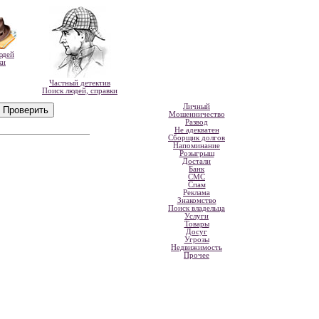
юдей
ки
Частный детектив
Поиск людей, справки
Личный
Мошенничество
Развод
Не адекватен
Сборщик долгов
Напоминание
Розыгрыш
Достали
Банк
СМС
Спам
Реклама
Знакомство
Поиск владельца
Услуги
Товары
Досуг
Угрозы
Недвижимость
Прочее