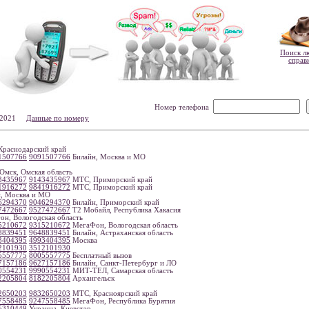
Поиск л
справ
Номер телефона
4-2021
Данные по номеру
раснодарский край
1507766
9091507766
Билайн, Москва и МО
Омск, Омская область
3435967
9143435967
МТС, Приморский край
1916272
9841916272
МТС, Приморский край
, Москва и МО
6294370
9046294370
Билайн, Приморский край
7472667
9527472667
Т2 Мобайл, Республика Хакасия
н, Вологодская область
5210672
9315210672
МегаФон, Вологодская область
8839451
9648839451
Билайн, Астраханская область
3404395
4993404395
Москва
2101930
3512101930
5557775
8005557775
Бесплатный вызов
7157186
9627157186
Билайн, Санкт-Петербург и ЛО
0554231
9990554231
МИТ-ТЕЛ, Самарская область
2205804
8182205804
Архангельск
2650203
9832650203
МТС, Красноярский край
7558485
9247558485
МегаФон, Республика Бурятия
5310449
Украина, Киевстар