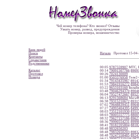
Чей номер телефона? Кто звонил? Отзывы
Узнать номер, развод, предупреждения
Проверка номера, мошенничество
Банк людей
Поиск
Начало
Протокол 15-0
Контакты
Справочник
Родственники
00:05
9787559907
МТС, К
Каталог
00:14
79091507766
8909
Протокол
00:26
7024130009
Номера
01:00
9503376958
Теле2-
01:34
79143435967
8914
01:53
79841916272
8984
03:22
9653103160
Билайн
03:48
79046294370
8904
06:04
79527472667
8952
06:13
9291568684
МегаФо
06:38
79315210672
8931
07:02
79648839451
8964
07:27
74993404395
8499
08:03
73512101930
8351
08:03
78005557775
8800
08:32
79627157186
8962
08:36
79990554231
8999
08:41
78182205804
8818
08:48
9832650203
08:48
79832650203
8983
08:48
79247558485
8924
08:52
380975310449
097