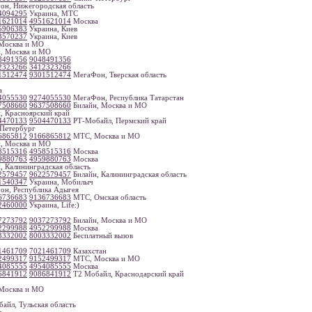
н, Нижегородская область
4094295
Украина, МТС
1621014
4951621014
Москва
5906383
Украина, Киев
3570237
Украина, Киев
Москва и МО
, Москва и МО
8491356
9048491356
2323266
3412323266
1512474
9301512474
МегаФон, Тверская область
а
4055530
9274055530
МегаФон, Республика Татарстан
7508660
9637508660
Билайн, Москва и МО
, Красноярский край
4470133
9504470133
РТ-Мобайл, Пермский край
Петербург
6865812
9166865812
МТС, Москва и МО
, Москва и МО
8515316
4958515316
Москва
9880763
4959880763
Москва
, Калининградская область
2579457
9622579457
Билайн, Калининградская область
1540347
Украина, Мобилыч
н, Республика Адыгея
6736683
9136736683
МТС, Омская область
2460000
Украина, Life:)
7273792
9037273792
Билайн, Москва и МО
2299988
4952299988
Москва
3332002
8003332002
Бесплатный вызов
1461709
7021461709
Казахстан
2499317
9152499317
МТС, Москва и МО
4085555
4954085555
Москва
6841912
9086841912
Т2 Мобайл, Краснодарский край
Москва и МО
айл, Тульская область