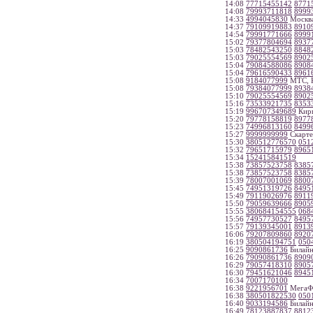
14:08
77715455142
8771
14:08
79993711818
8999
14:33
4994045830
Москв
14:37
79109919883
8910
14:54
79991771666
8999
15:02
79377804694
8937
15:03
78482543250
8848
15:03
79025554569
8902
15:04
79084588086
8908
15:04
79616590433
8961
15:08
9184077999
МТС, К
15:08
79384077999
8938
15:10
79025554569
8902
15:16
73533921735
8353
15:19
996707349689
Кирг
15:20
79778158819
8977
15:23
74996813160
8499
15:27
9999999999
Скарте
15:30
380512776570
051
15:32
79651715979
8965
15:34
152415841519
15:38
73857523758
8385
15:38
73857523758
8385
15:39
78007001069
8800
15:45
74951319726
8495
15:49
79119026976
8911
15:50
79059639666
8905
15:55
380684154555
068
15:56
74957730527
8495
15:57
79139345001
8913
16:06
79207809860
8920
16:19
380504194751
050
16:25
9090861736
Билайн
16:26
79090861736
8909
16:29
79057418310
8905
16:30
79451621046
8945
16:34
7007170100
16:38
9221956701
МегаФо
16:38
380501822530
050
16:40
9033194586
Билайн
16:49
78123887837
8812