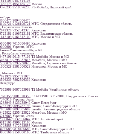
7814103
9457814103
1485175
4951485175
Москва
9376235
9519376235
РТ-Мобайл, Пермский край
инбург
4006475
9894006475
6199721
9126199721
МТС, Свердловская область
, Саратовская область
2642320
7352642320
Казахстан
6723181
9106723181
МТС, Владимирская область
1612109
9161612109
МТС, Москва и МО
5080498
7015080498
Казахстан
0000001
Украина, МТС
Ханты-Мансийский-Югра АО
, Республика Чеченская
5477106
9015477106
Т2 Мобайл, Москва и МО
5037813
9295037813
МегаФон, Москва и МО
7730876
9297730876
МегаФон, Саратовская область
1000529
9581000529
Интернод, Москва и МО
, Москва и МО
7091920
9957091920
2596339
7862596339
Казахстан
Петербург
7053989
9087053989
Т2 Мобайл, Челябинская область
1970355
9001970355
ЕКАТЕРИНБУРГ-2000, Свердловская область
7340916
Украина, Jeans
3238949
8123238949
Санкт-Петербург
5787195
9095787195
Билайн, Санкт-Петербург и ЛО
7885609
9097885609
Билайн, Калининградская область
5423822
9255423822
МегаФон, Москва и МО
5212663
Украина, Jeans
2356042
9132356042
МТС, Алтайский край
6813160
4996813160
Москва
2725555
7172725555
Казахстан
8456685
9818456685
МТС, Санкт-Петербург и ЛО
8880166
9158880166
МТС, Тамбовская область