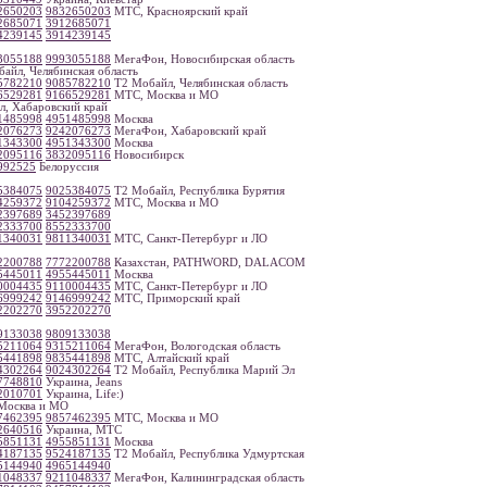
2650203
9832650203
МТС, Красноярский край
2685071
3912685071
4239145
3914239145
3055188
9993055188
МегаФон, Новосибирская область
айл, Челябинская область
5782210
9085782210
Т2 Мобайл, Челябинская область
6529281
9166529281
МТС, Москва и МО
л, Хабаровский край
1485998
4951485998
Москва
2076273
9242076273
МегаФон, Хабаровский край
1343300
4951343300
Москва
2095116
3832095116
Новосибирск
992525
Белоруссия
5384075
9025384075
Т2 Мобайл, Республика Бурятия
4259372
9104259372
МТС, Москва и МО
2397689
3452397689
2333700
8552333700
1340031
9811340031
МТС, Санкт-Петербург и ЛО
2200788
7772200788
Казахстан, PATHWORD, DALACOM
5445011
4955445011
Москва
0004435
9110004435
МТС, Санкт-Петербург и ЛО
6999242
9146999242
МТС, Приморский край
2202270
3952202270
9133038
9809133038
5211064
9315211064
МегаФон, Вологодская область
5441898
9835441898
МТС, Алтайский край
4302264
9024302264
Т2 Мобайл, Республика Марий Эл
7748810
Украина, Jeans
2010701
Украина, Life:)
Москва и МО
7462395
9857462395
МТС, Москва и МО
2640516
Украина, МТС
5851131
4955851131
Москва
4187135
9524187135
Т2 Мобайл, Республика Удмуртская
5144940
4965144940
1048337
9211048337
МегаФон, Калининградская область