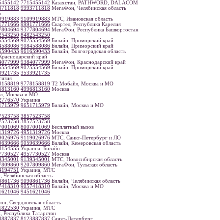
5455142
7715455142
Казахстан, PATHWORD, DALACOM
3711818
9993711818
МегаФон, Челябинская область
а
9919883
9109919883
МТС, Ивановская область
1771666
9991771666
Скартел, Республика Карелия
7804694
9377804694
МегаФон, Республика Башкортостан
2543250
8482543250
5554569
9025554569
Билайн, Приморский край
4588086
9084588086
Билайн, Приморский край
6590433
9616590433
Билайн, Волгоградская область
раснодарский край
4077999
9384077999
МегаФон, Краснодарский край
5554569
9025554569
Билайн, Приморский край
3921735
3533921735
изия
8158819
9778158819
Т2 Мобайл, Москва и МО
6813160
4996813160
Москва
л, Москва и МО
2776570
Украина
1715979
9651715979
Билайн, Москва и МО
7523758
3857523758
7523758
3857523758
7001069
8007001069
Бесплатный вызов
1319726
4951319726
Москва
9026976
9119026976
МТС, Санкт-Петербург и ЛО
9639666
9059639666
Билайн, Кемеровская область
4154555
Украина, Билайн
7730527
4957730527
Москва
9345001
9139345001
МТС, Новосибирская область
7809860
9207809860
МегаФон, Тульская область
4194751
Украина, МТС
, Челябинская область
0861736
9090861736
Билайн, Челябинская область
7418310
9057418310
Билайн, Москва и МО
1621046
9451621046
н, Свердловская область
1822530
Украина, МТС
, Республика Татарстан
3887837
8123887837
Санкт-Петербург