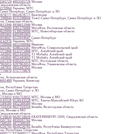
3505729
4993505729
Москва
вердловская область
3370964
Украина, МТС
Санкт-Петербург, Санкт-Петербург и ЛО
2678777
8612678777
Краснодар
1598844
9531598844
Теле2-Санкт-Петербург, Санкт-Петербург и ЛО
н, Самарская область
6611946
4956611946
Москва
1276680
9281276680
МегаФон, Ростовская область
9029999
9139029999
МТС, Новосибирская область
5995003
8495995003
5919047
8125919047
Санкт-Петербург
4142976
Украина, МТС
2590966
4932590966
Иваново
8225567
9288225567
МегаФон, Ставропольский край
2371868
9132371868
МТС, Алтайский край
1445845
9021445845
Т2 Мобайл, Алтайский край
1445845
9021445845
Т2 Мобайл, Алтайский край
5337370
9185337370
МТС, Ростовская область
7963055
9297963055
МегаФон, Ульяновская область
1447931
4951447931
Москва
7770870
3757770870
а
н, Астраханская область
4691489
Украина, Киевстар
н, Республика Татарстан
н, Санкт-Петербург и ЛО
, Москва и МО
1753055
9161753055
МТС, Москва и МО
8143528
9128143528
МТС, Ханты-Мансийский-Югра АО
2589589
4952589589
Москва
7310334
9637310334
Билайн, Вологодская область
он, Москва и МО
вердловская область
8718839
9028718839
ЕКАТЕРИНБУРГ-2000, Свердловская область
9597762
4959597762
Москва
2308181
4872308181
9226795
9659226795
Билайн, Республика Башкортостан
н, Республика Татарстан
6000172
9376000172
МегаФон, Республика Татарстан