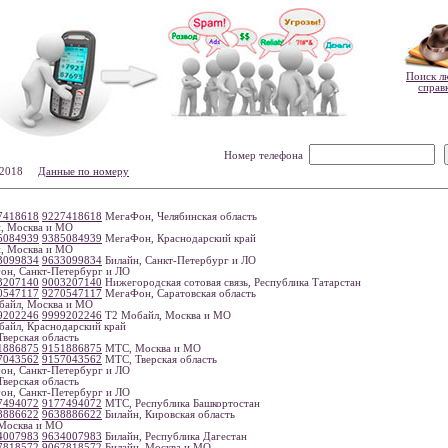
Поиск л
справ
Номер телефона
4-2018
Данные по номеру
7418618
9227418618
МегаФон, Челябинская область
, Москва и МО
5084939
9385084939
МегаФон, Краснодарский край
, Москва и МО
3099834
9633099834
Билайн, Санкт-Петербург и ЛО
н, Санкт-Петербург и ЛО
3207140
9003207140
Нижегородская сотовая связь, Республика Татарстан
0547117
9270547117
МегаФон, Саратовская область
айл, Москва и МО
9202246
9999202246
Т2 Мобайл, Москва и МО
айл, Краснодарский край
верская область
1886875
9151886875
МТС, Москва и МО
7043562
9157043562
МТС, Тверская область
н, Санкт-Петербург и ЛО
верская область
н, Санкт-Петербург и ЛО
7494072
9177494072
МТС, Республика Башкортостан
8886622
9638886622
Билайн, Кировская область
Москва и МО
4007983
9634007983
Билайн, Республика Дагестан
7818572
9067818572
Билайн, Москва и МО