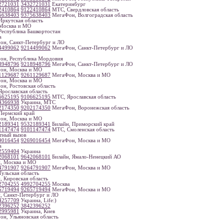
2721031
3432721031
Екатеринбург
2410864
9122410864
МТС, Свердловская область
5638403
9375638403
МегаФон, Волгоградская область
ркутская область
Москва и МО
еспублика Башкортостан
а
н, Санкт-Петербург и ЛО
4499062
9214499062
МегаФон, Санкт-Петербург и ЛО
н, Республика Мордовия
8948796
9218948796
МегаФон, Санкт-Петербург и ЛО
он, Москва и МО
1129687
9261129687
МегаФон, Москва и МО
он, Москва и МО
н, Ростовская область
рославская область
6625195
9106625195
МТС, Ярославская область
4366938
Украина, МТС
2174350
9202174350
МегаФон, Воронежская область
ермский край
он, Москва и МО
2189341
9532189341
Билайн, Приморский край
1147474
9101147474
МТС, Смоленская область
тный вызов
9016454
9269016454
МегаФон, Москва и МО
а
2559404
Украина
2068101
9642068101
Билайн, Ямало-Ненецкий АО
, Москва и МО
4791907
9264791907
МегаФон, Москва и МО
ульская область
, Кировская область
2704255
4992704255
Москва
5719494
9265719494
МегаФон, Москва и МО
, Санкт-Петербург и ЛО
4257709
Украина, Life:)
2396252
3842396252
2995981
Украина, Киев
н, Ульяновская область