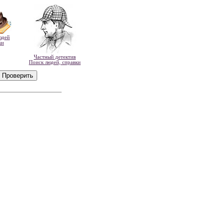
юдей
ки
Частный детектив
Поиск людей, справки