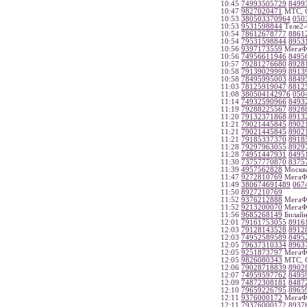
10:45
74993505729
8499
10:47
9827020471
МТС, С
10:53
380503370964
050
10:53
9531598844
Теле2-
10:54
78612678777
8861
10:54
79531598844
8953
10:56
9397173559
МегаФо
10:56
74956611946
8495
10:57
79281276680
8928
10:58
79139029999
8913
10:58
78495995003
8849
11:03
78125919047
8812
11:08
380504142976
050
11:14
74932590966
8493
11:19
79288225567
8928
11:20
79132371868
8913
11:21
79021445845
8902
11:21
79021445845
8902
11:21
79185337370
8918
11:28
79297963055
8929
11:28
74951447931
8495
11:30
73757770870
8375
11:39
4957562828
Москв
11:47
9272810769
МегаФо
11:49
380674691489
067
11:50
8927210769
11:52
9376212888
МегаФо
11:52
9213200070
МегаФо
11:56
9685268149
Билайн
12:01
79161753055
8916
12:03
79128143528
8912
12:03
74952589589
8495
12:05
79637310334
8963
12:05
9251873797
МегаФ
12:05
9826080343
МТС, С
12:06
79028718839
8902
12:07
74959597762
8495
12:09
74872308181
8487
12:10
79659226795
8965
12:11
9376000172
МегаФо
12:11
79376000172
8937