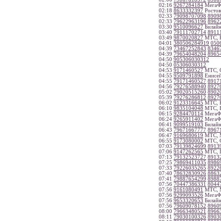
02:16
9267284184
МегаФ
02:18
8633332397
Ростов
02:33
79098707098
8909
02:33
79622963196
8962
03:30
9510096627
Билайн
03:40
79111702714
8911
03:49
9870020827
МТС, Р
04:01
380506284919
050
04:39
73467252843
8346
04:39
79654048204
8965
04:50
905306030312
04:50
05306030312
04:53
9171460527
МТС, С
04:55
9509791898
Енисей
04:55
79171460527
8917
04:56
79276588940
8927
05:02
79020515260
8902
05:39
79276286812
8927
06:02
9123316645
МТС, К
06:10
9835104048
МТС, Н
06:15
9284470114
МегаФо
06:24
9265911402
МегаФ
06:41
9099519103
Билайн
06:43
79671667777
8967
06:47
9169680619
МТС, 
06:55
9173080002
МТС, С
07:03
79139824699
8913
07:06
9147262565
МТС, П
07:13
79132523727
8913
07:25
79869411035
8986
07:33
79226035265
8922
07:40
78632830926
8863
07:41
79887654299
8988
07:56
70447386331
8044
07:56
9161080491
МТС, 
07:56
9299093526
МегаФ
07:56
9653320653
Билайн
07:56
79609078152
8960
08:00
79663480521
8966
08:11
79030100326
8903