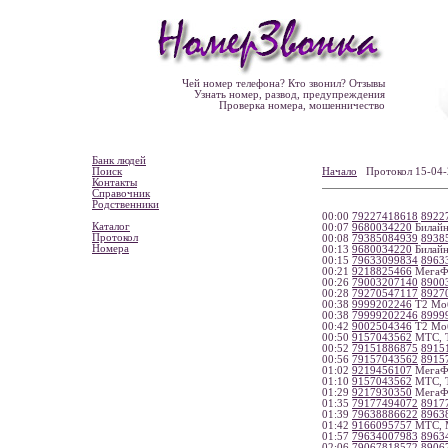
Чей номер телефона? Кто звонил? Отзывы
Узнать номер, развод, предупреждения
Проверка номера, мошенничество
Банк людей
Поиск
Начало
Протокол 15-0
Контакты
Справочник
Родственники
00:00
79227418618
8922
Каталог
00:07
9680034220
Билайн
Протокол
00:08
79385084939
8938
Номера
00:13
9680034220
Билайн
00:15
79633099834
8963
00:21
9218825466
МегаФо
00:26
79003207140
8900
00:28
79270547117
8927
00:38
9999202246
Т2 Моб
00:38
79999202246
8999
00:42
9002504346
Т2 Моб
00:50
9157043562
МТС, Т
00:52
79151886875
8915
00:56
79157043562
8915
01:02
9219456107
МегаФо
01:10
9157043562
МТС, Т
01:29
9217930350
МегаФо
01:35
79177494072
8917
01:39
79638886622
8963
01:42
9166095757
МТС, 
01:57
79634007983
8963
02:06
79067818572
8906