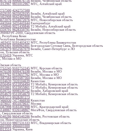
0876716
9090876716
Билайн, Челябинская область
1012967
9831012967
МТС, Алтайский край
2757500
4242757500
5029195
9635029195
Билайн, Алтайский край
2402908
9642402908
Билайн, Челябинская область
4672076
9134672076
МТС, Новосибирская область
5441644
3435441644
Екатеринбург
1430846
9021430846
Т2 Мобайл, Алтайский край
8359791
9628359791
Билайн, Новосибирская область
ИНБУРГ-2000, Свердловская область
, Республика Коми
еспублика Башкортостан
1403432
9191403432
МТС, Республика Башкортостан
0963401
9040963401
Белгородская Сотовая Связь, Белгородская область
2567079
9052567079
Билайн, Санкт-Петербург и ЛО
н, Тульская область
3155419
Украина, МТС
, Москва и МО
мская область
2752245
9102752245
МТС, Курская область
9476198
9099476198
Билайн, Москва и МО
3657762
9153657762
МТС, Москва и МО
1687564
9031687564
Билайн, Москва и МО
0104639
7020104639
Казахстан
5956494
9515956494
Т2 Мобайл, Кемеровская область
5955861
9515955861
Т2 Мобайл, Кемеровская область
8539752
9098539752
Билайн, Хабаровский край
5954670
9515954670
Т2 Мобайл, Кемеровская область
8287273
9028287273
7466930
7477466930
Казахстан
1079037
4951079037
Москва
3387998
9183387998
МТС, Краснодарский край
6148867
9326148867
МегаФон, Свердловская область
, Свердловская область
4540286
9604540286
Билайн, Ростовская область
н, Нижегородская область
7531333
9807531333
МТС, Владимирская область
6601000
4966601000
3913514
Украина, Киев