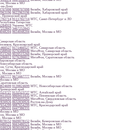
он, Москва и МО
-на-Дону
8707098
9098707098
Билайн, Хабаровский край
2963196
9622963196
Билайн, Хабаровский край
, Приморский край
1702714
9111702714
МТС, Санкт-Петербург и ЛО
еспублика Татарстан
6284919
Украина, МТС
7252843
3467252843
4048204
9654048204
Билайн, Москва и МО
амарская область
телеком, Красноярский край
1460527
9171460527
МТС, Самарская область
6588940
9276588940
МегаФон, Самарская область
0515260
9020515260
Билайн, Приморский край
6286812
9276286812
МегаФон, Саратовская область
ировская область
овосибирская область
н, Сочи, Краснодарский край
он, Москва и МО
, Москва и МО
1667777
9671667777
Билайн, Москва и МО
Москва и МО
аратовская область
9824699
9139824699
МТС, Новосибирская область
риморский край
2523727
9132523727
МТС, Алтайский край
9411035
9869411035
МТС, Пензенская область
6035265
9226035265
МегаФон, Свердловская область
2830926
8632830926
Ростов-на-Дону
7654299
9887654299
МТС, Краснодарский край
7386331
0447386331
Москва и МО
он, Москва и МО
, Москва и МО
9078152
9609078152
Билайн, Кемеровская область
3480521
9663480521
Билайн, Москва и МО
0100326
9030100326
Билайн, Москва и МО