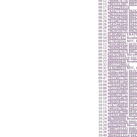
08:12
79090876716
8909
08:13
79831012967
8983
08:17
834522293119
08:18
74242757500
8424
08:23
79635029195
8963
08:25
79642402908
8964
08:26
79134672076
8913
08:26
73435441644
8343
08:28
79021430846
8902
08:31
79628359791
8962
08:42
9530580012
ЕКАТЕР
08:54
9630247412
Билайн
09:03
9174550555
МТС, Р
09:12
79191403432
8919
09:13
79040963401
8904
09:18
79052567079
8905
09:22
9207670641
МегаФо
09:22
380503155419
050
09:23
9680684828
Билайн
09:32
895115200611
09:32
9136289019
МТС, О
09:33
79102752245
8910
09:34
79099476198
8909
09:47
79153657762
8915
09:54
79031687564
8903
10:00
77020104639
8702
10:08
79515956494
8951
10:09
79515955861
8951
10:09
79098539752
8909
10:10
79515954670
8951
10:14
79028287273
8902
10:15
77477466930
8747
10:15
74951079037
8495
10:18
79183387998
8918
10:24
79326148867
8932
10:24
9679090999
Билайн
10:24
79604540286
8960
10:28
9202502918
МегаФо
10:28
79807531333
8980
10:39
74966601000
8496
10:40
380443913514
044