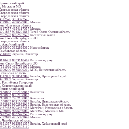
риморский край
, Москва и МО
вердловская область
вердловская область
вердловская область
3322576
3953322576
6529095
4996529095
Москва
н, Иркутская область
4117357
4954117357
Москва
8201867
9048201867
Теле2-Омск, Омская область
2502525
8002502525
Бесплатный вызов
н, Санкт-Петербург и ЛО
вердловская область
, Алтайский край
2868390
3832868390
Новосибирск
амбовская область
5348446
Украина, Киевстар
3110462
8633110462
Ростов-на-Дону
н, Санкт-Петербург и ЛО
7531099
4997531099
Москва
5000200
9875000200
МТС, Пензенская область
юменская область
0512069
9020512069
Билайн, Приморский край
3763909
Украина, Киевстар
, Республика Татарстан
, Ставропольский край
риморский край
2188883
7962188883
Казахстан
2188883
8962188883
2188883
7962188883
Казахстан
1588883
9621588883
Билайн, Ивановская область
2962919
9602962919
Билайн, Вологодская область
3467458
9203467458
МегаФон, Ивановская область
5259049
9295259049
МегаФон, Москва и МО
2422578
8632422578
Ростов-на-Дону
5392649
4955392649
Москва
, Челябинская область
5851357
9625851357
Билайн, Хабаровский край
2302110
4232302110