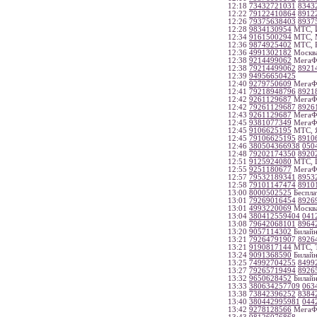
12:18
73432721031
8343
12:22
79122410864
8912
12:26
79375638403
8937
12:28
9834130954
МТС, И
12:34
9161500294
МТС, 
12:36
9874925402
МТС, Р
12:36
4991302182
Москв
12:38
9214499062
МегаФо
12:38
79214499062
8921
12:39
94956650425
12:40
9279750609
МегаФо
12:41
79218948796
8921
12:42
9261129687
МегаФ
12:42
79261129687
8926
12:43
9261129687
МегаФ
12:45
9381077349
МегаФо
12:45
9106625195
МТС, Я
12:45
79106625195
8910
12:46
380504366938
050
12:48
79202174350
8920
12:51
9125924080
МТС, П
12:55
9251180677
МегаФ
12:57
79532189341
8953
12:58
79101147474
8910
13:00
8000502525
Беспла
13:01
79269016454
8926
13:01
4993220069
Москв
13:04
380412559404
041
13:08
79642068101
8964
13:20
9057114302
Билайн
13:21
79264791907
8926
13:21
9190817144
МТС, Т
13:24
9091368590
Билайн
13:25
74992704255
8499
13:27
79265719494
8926
13:32
9650628452
Билайн
13:33
380634257709
063
13:38
73842396252
8384
13:40
380442995981
044
13:42
9278128566
МегаФо