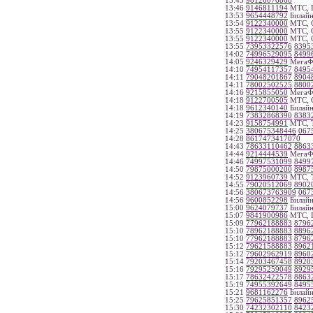
13:43
98126076868
13:46
9146811194
МТС, П
13:53
9654448792
Билайн
13:54
9122340000
МТС, С
13:55
9122340000
МТС, С
13:55
9122340000
МТС, С
13:55
73953322576
8395
14:02
74996529095
8499
14:05
9246329429
МегаФо
14:10
74954117357
8495
14:11
79048201867
8904
14:11
78002502525
8800
14:16
9215855050
МегаФо
14:18
9122700505
МТС, С
14:18
9612340140
Билайн
14:19
73832868390
8383
14:23
9158754991
МТС, Т
14:25
380675348446
067
14:28
8617473417070
14:43
78633110462
8863
14:44
9214444539
МегаФо
14:46
74997531099
8499
14:50
79875000200
8987
14:52
9123960739
МТС, Т
14:55
79020512069
8902
14:56
380673763909
067
14:56
9600852298
Билайн
15:00
9624079737
Билайн
15:07
9841900986
МТС, П
15:09
77962188883
8796
15:10
78962188883
8896
15:10
77962188883
8796
15:12
79621588883
8962
15:12
79602962919
8960
15:14
79203467458
8920
15:16
79295259049
8929
15:17
78632422578
8863
15:19
74955392649
8495
15:21
9681162276
Билайн
15:25
79625851357
8962
15:30
74232302110
8423