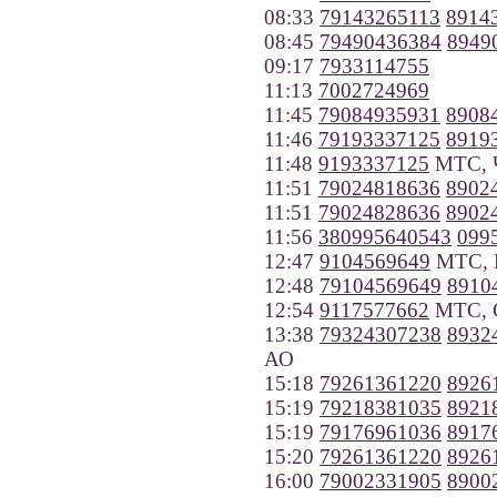
08:33
79143265113
8914
08:45
79490436384
8949
09:17
7933114755
11:13
7002724969
11:45
79084935931
8908
11:46
79193337125
8919
11:48
9193337125
МТС, Ч
11:51
79024818636
8902
11:51
79024828636
8902
11:56
380995640543
099
12:47
9104569649
МТС, 
12:48
79104569649
8910
12:54
9117577662
МТС, С
13:38
79324307238
8932
АО
15:18
79261361220
8926
15:19
79218381035
8921
15:19
79176961036
8917
15:20
79261361220
8926
16:00
79002331905
8900