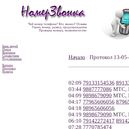
Чей номер телефона? Кто звонил? Отзывы
Узнать номер, развод, предупреждения
Проверка номера, мошенничество
Банк людей
Поиск
Контакты
Справочник
Начало
Протокол 13-0
Родственники
Каталог
Протокол
Номера
02:09
79133154536
8913
03:44
9887777086
МТС, Р
04:09
9898679090
МТС, Р
04:17
77965606056
8796
04:18
98965606056
04:19
9898679090
МТС, Р
06:10
79142272417
8914
07:28
7770785474