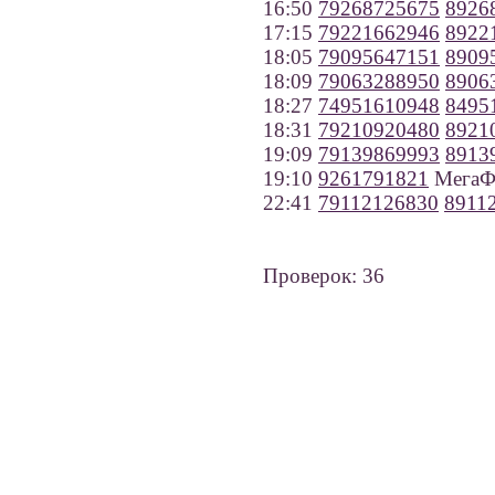
16:50
79268725675
8926
17:15
79221662946
8922
18:05
79095647151
8909
18:09
79063288950
8906
18:27
74951610948
8495
18:31
79210920480
8921
19:09
79139869993
8913
19:10
9261791821
МегаФ
22:41
79112126830
8911
Проверок: 36