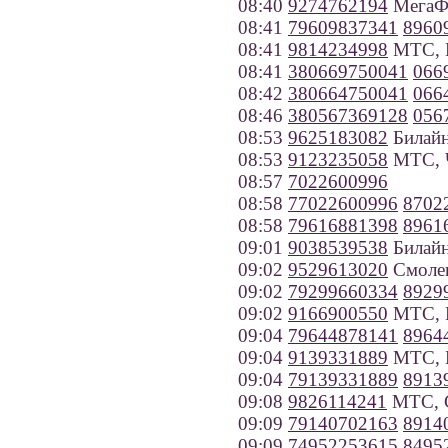
08:40
9274762194
МегаФо
08:41
79609837341
8960
08:41
9814234998
МТС, В
08:41
380669750041
066
08:42
380664750041
066
08:46
380567369128
056
08:53
9625183082
Билайн
08:53
9123235058
МТС, Ч
08:57
7022600996
08:58
77022600996
8702
08:58
79616881398
8961
09:01
9038539538
Билайн
09:02
9529613020
Смолен
09:02
79299660334
8929
09:02
9166900550
МТС, 
09:04
79644878141
8964
09:04
9139331889
МТС, Н
09:04
79139331889
8913
09:08
9826114241
МТС, С
09:09
79140702163
8914
09:09
74952253615
8495