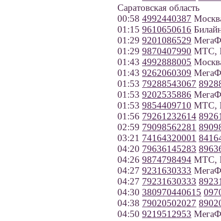
Саратовская область
00:58
4992440387
Москв
01:15
9610650616
Билайн
01:29
9201086529
МегаФо
01:29
9870407990
МТС, Р
01:43
4992888005
Москв
01:43
9262060309
МегаФ
01:53
79288543067
8928
01:53
9202535886
МегаФо
01:53
9854409710
МТС, 
01:56
79261232614
8926
02:59
79098562281
8909
03:21
74164320001
8416
04:20
79636145283
8963
04:26
9874798494
МТС, Р
04:27
9231630333
МегаФо
04:27
79231630333
8923
04:30
380970440615
097
04:38
79020502027
8902
04:50
9219512953
МегаФо