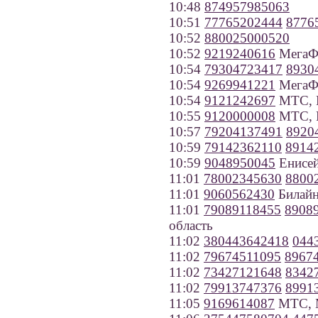
10:48
874957985063
10:51
77765202444
8776
10:52
880025000520
10:52
9219240616
МегаФо
10:54
79304723417
8930
10:54
9269941221
МегаФ
10:54
9121242697
МТС, Р
10:55
9120000008
МТС, Р
10:57
79204137491
8920
10:59
79142362110
8914
10:59
9048950045
Енисей
11:01
78002345630
8800
11:01
9060562430
Билайн
11:01
79089118455
8908
область
11:02
380443642418
044
11:02
79674511095
8967
11:02
73427121648
8342
11:02
79913747376
8991
11:05
9169614087
МТС, 