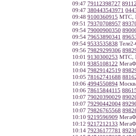
09:47
79112398727
8911
09:47
380443543971
044
09:48
9100360915
МТС, В
09:51
79370708957
8937
09:54
79000900350
8900
09:54
79653890341
8965
09:54
9533535838
Теле2-
09:56
79829299306
8982
10:01
9130300253
МТС, К
10:01
9385108122
МегаФо
10:04
79829142519
8982
10:05
78162741688
8816
10:06
4994550894
Москв
10:06
78615844115
8861
10:07
79020390029
8902
10:07
79290442004
8929
10:07
79826765568
8982
10:10
9219596909
МегаФо
10:12
9217212133
МегаФо
10:14
79236177781
8923