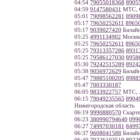
04:54
79055018368
8905
04:59
9147580431
МТС, С
05:01
79098562281
8909
05:17
79650252611
8965
05:17
9039027420
Билайн
05:25
4991134902
Москв
05:25
79650252611
8965
05:25
79313357286
8931
05:25
79586127030
8958
05:30
79242515289
8924
05:38
9056972629
Билайн
05:47
79885100205
8988
05:47
7003330187
06:05
9833922757
МТС, А
06:15
79049235565
8904
Нижегородская область
06:19
9990880570
Скарте
06:23
380990794640
099
06:27
74997030181
8499
06:37
9608041588
Билайн
06:40
79226103519
8922