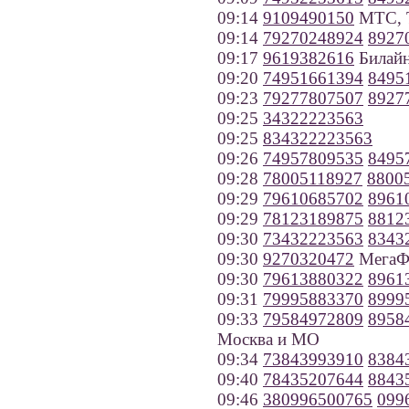
09:14
9109490150
МТС, Т
09:14
79270248924
8927
09:17
9619382616
Билайн
09:20
74951661394
8495
09:23
79277807507
8927
09:25
34322223563
09:25
834322223563
09:26
74957809535
8495
09:28
78005118927
8800
09:29
79610685702
8961
09:29
78123189875
8812
09:30
73432223563
8343
09:30
9270320472
МегаФо
09:30
79613880322
8961
09:31
79995883370
8999
09:33
79584972809
8958
Москва и МО
09:34
73843993910
8384
09:40
78435207644
8843
09:46
380996500765
099