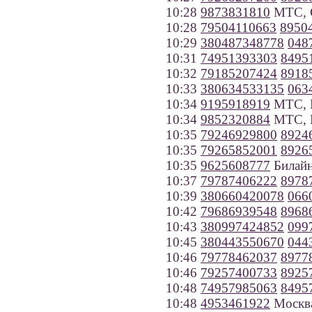
10:28
9873831810
МТС, С
10:28
79504110663
8950
10:29
380487348778
048
10:31
74951393303
8495
10:32
79185207424
8918
10:33
380634533135
063
10:34
9195918919
МТС, К
10:34
9852320884
МТС, 
10:35
79246929800
8924
10:35
79265852001
8926
10:35
9625608777
Билайн
10:37
79787406222
8978
10:39
380660420078
066
10:42
79686939548
8968
10:43
380997424852
099
10:45
380443550670
044
10:46
79778462037
8977
10:46
79257400733
8925
10:48
74957985063
8495
10:48
4953461922
Москв