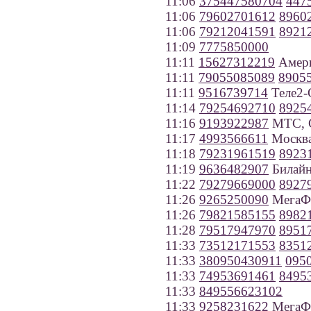
11:06
375447580704
447
11:06
79602701612
8960
11:06
79212041591
8921
11:09
7775850000
11:11
15627312219
Амер
11:11
79055085089
8905
11:11
9516739714
Теле2-
11:14
79254692710
8925
11:16
9193922987
МТС, С
11:17
4993566611
Москв
11:18
79231961519
8923
11:19
9636482907
Билайн
11:22
79279669000
8927
11:26
9265250090
МегаФо
11:26
79821585155
8982
11:28
79517947970
8951
11:33
73512171553
8351
11:33
380950430911
095
11:33
74953691461
8495
11:33
849556623102
11:33
9258231622
МегаФо