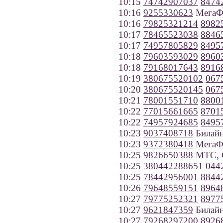
10:15
74742907037
8474
10:16
9255330623
МегаФ
10:16
79825321214
8982
10:17
78465523038
8846
10:17
74957805829
8495
10:18
79603593029
8960
10:18
79168017643
8916
10:19
380675520102
067
10:20
380675520145
067
10:21
78001551710
8800
10:22
77015661665
8701
10:22
74957924685
8495
10:23
9037408718
Билайн
10:23
9372380418
МегаФо
10:25
9826650388
МТС, С
10:25
380442288651
044
10:25
78442956001
8844
10:26
79648559151
8964
10:27
79775252321
8977
10:27
9621847359
Билайн
10:27
79268297200
8926