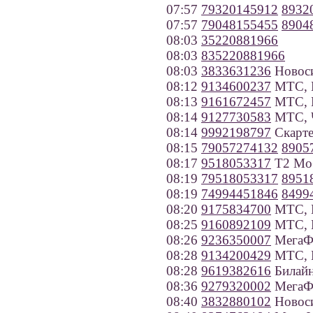
07:57
79320145912
8932
07:57
79048155455
8904
08:03
35220881966
08:03
835220881966
08:03
3833631236
Новос
08:12
9134600237
МТС, Н
08:13
9161672457
МТС, 
08:14
9127730583
МТС, Ч
08:14
9992198797
Скарте
08:15
79057274132
8905
08:17
9518053317
Т2 Моб
08:19
79518053317
8951
08:19
74994451846
8499
08:20
9175834700
МТС, 
08:25
9160892109
МТС, 
08:26
9236350007
МегаФо
08:28
9134200429
МТС, К
08:28
9619382616
Билайн
08:36
9279320002
МегаФо
08:40
3832880102
Новос