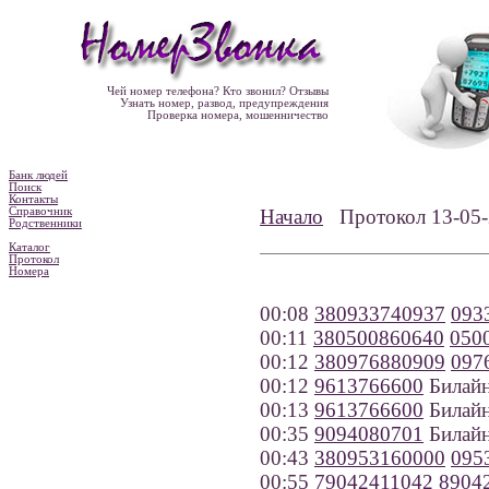
Чей номер телефона? Кто звонил? Отзывы
Узнать номер, развод, предупреждения
Проверка номера, мошенничество
Банк людей
Поиск
Контакты
Справочник
Начало
Протокол 13-0
Родственники
Каталог
Протокол
Номера
00:08
380933740937
093
00:11
380500860640
050
00:12
380976880909
097
00:12
9613766600
Билайн
00:13
9613766600
Билайн
00:35
9094080701
Билайн
00:43
380953160000
095
00:55
79042411042
8904