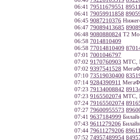
06:41
79511679551
8951
06:41
79059911858
8905
06:45
9087210376
Нижего
06:47
79089413685
8908
06:48
9080880824
Т2 Моб
06:58
7014810409
06:58
77014810409
8701
07:01
7001046797
07:02
9170760903
МТС, Р
07:02
9397541528
МегаФо
07:10
73519030400
8351
07:14
9284390911
МегаФо
07:23
79134008842
8913
07:23
9165502074
МТС, 
07:24
79165502074
8916
07:27
79600955573
8960
07:41
9637184999
Билайн
07:43
9611279206
Билайн
07:44
79611279206
8961
07:52
74957489954
8495