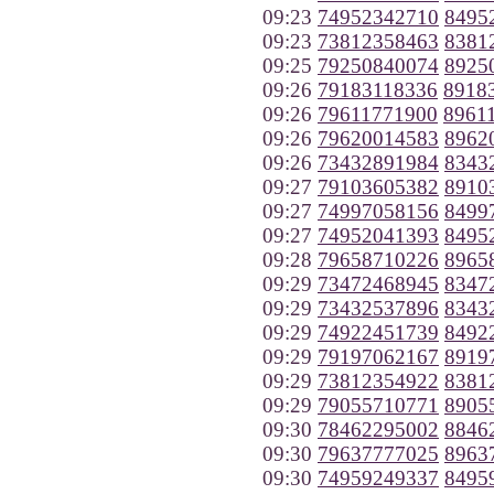
09:23
74952342710
8495
09:23
73812358463
8381
09:25
79250840074
8925
09:26
79183118336
8918
09:26
79611771900
8961
09:26
79620014583
8962
09:26
73432891984
8343
09:27
79103605382
8910
09:27
74997058156
8499
09:27
74952041393
8495
09:28
79658710226
8965
09:29
73472468945
8347
09:29
73432537896
8343
09:29
74922451739
8492
09:29
79197062167
8919
09:29
73812354922
8381
09:29
79055710771
8905
09:30
78462295002
8846
09:30
79637777025
8963
09:30
74959249337
8495