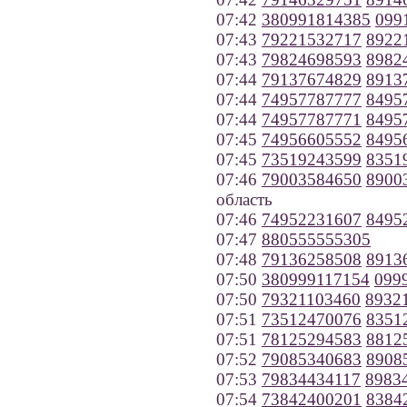
07:42
380991814385
099
07:43
79221532717
8922
07:43
79824698593
8982
07:44
79137674829
8913
07:44
74957787777
8495
07:44
74957787771
8495
07:45
74956605552
8495
07:45
73519243599
8351
07:46
79003584650
8900
область
07:46
74952231607
8495
07:47
880555555305
07:48
79136258508
8913
07:50
380999117154
099
07:50
79321103460
8932
07:51
73512470076
8351
07:51
78125294583
8812
07:52
79085340683
8908
07:53
79834434117
8983
07:54
73842400201
8384