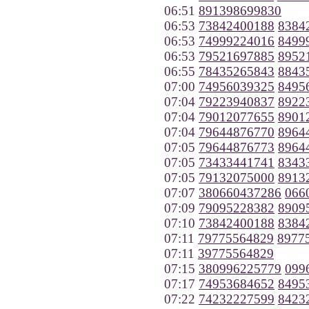
06:51
891398699830
06:53
73842400188
8384
06:53
74999224016
8499
06:53
79521697885
8952
06:55
78435265843
8843
07:00
74956039325
8495
07:04
79223940837
8922
07:04
79012077655
8901
07:04
79644876770
8964
07:05
79644876773
8964
07:05
73433441741
8343
07:05
79132075000
8913
07:07
380660437286
066
07:09
79095228382
8909
07:10
73842400188
8384
07:11
79775564829
8977
07:11
39775564829
07:15
380996225779
099
07:17
74953684652
8495
07:22
74232227599
8423