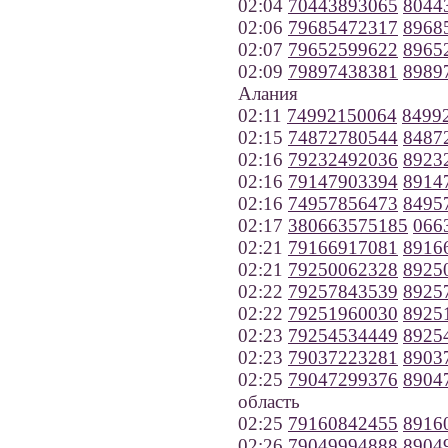
02:04
70443893065
8044
02:06
79685472317
8968
02:07
79652599622
8965
02:09
79897438381
8989
Алания
02:11
74992150064
8499
02:15
74872780544
8487
02:16
79232492036
8923
02:16
79147903394
8914
02:16
74957856473
8495
02:17
380663575185
066
02:21
79166917081
8916
02:21
79250062328
8925
02:22
79257843539
8925
02:22
79251960030
8925
02:23
79254534449
8925
02:23
79037223281
8903
02:25
79047299376
8904
область
02:25
79160842455
8916
02:26
79049994888
8904