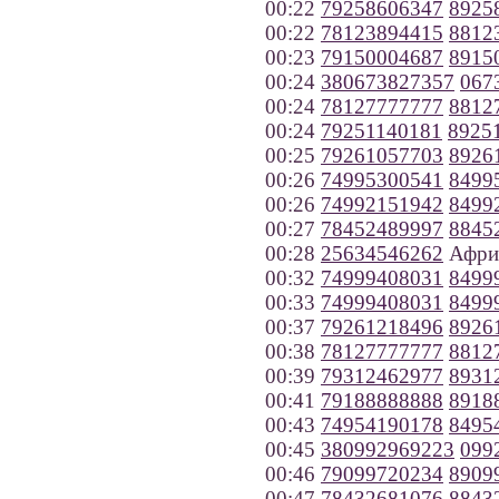
00:22
79258606347
8925
00:22
78123894415
8812
00:23
79150004687
8915
00:24
380673827357
067
00:24
78127777777
8812
00:24
79251140181
8925
00:25
79261057703
8926
00:26
74995300541
8499
00:26
74992151942
8499
00:27
78452489997
8845
00:28
25634546262
Афри
00:32
74999408031
8499
00:33
74999408031
8499
00:37
79261218496
8926
00:38
78127777777
8812
00:39
79312462977
8931
00:41
79188888888
8918
00:43
74954190178
8495
00:45
380992969223
099
00:46
79099720234
8909
00:47
78432681076
8843