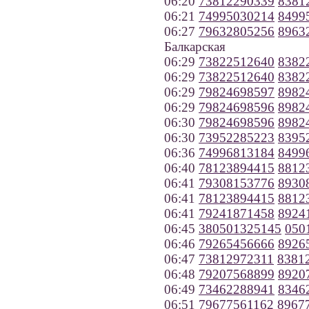
06:20
73812290339
8381
06:21
74995030214
8499
06:27
79632805256
8963
Балкарская
06:29
73822512640
8382
06:29
73822512640
8382
06:29
79824698597
8982
06:29
79824698596
8982
06:30
79824698596
8982
06:30
73952285223
8395
06:36
74996813184
8499
06:40
78123894415
8812
06:41
79308153776
8930
06:41
78123894415
8812
06:41
79241871458
8924
06:45
380501325145
050
06:46
79265456666
8926
06:47
73812972311
8381
06:48
79207568899
8920
06:49
73462288941
8346
06:51
79677561162
8967