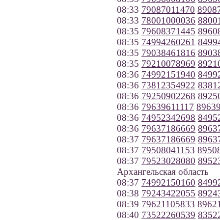
08:33
79087011470
8908
08:33
78001000036
8800
08:35
79608371445
8960
08:35
74994260261
8499
08:35
79038461816
8903
08:35
79210078969
8921
08:36
74992151940
8499
08:36
73812354922
8381
08:36
79250902268
8925
08:36
79639611117
8963
08:36
74952342698
8495
08:36
79637186669
8963
08:37
79637186669
8963
08:37
79508041153
8950
08:37
79523028080
8952
Архангельская область
08:37
74992150160
8499
08:38
79243422055
8924
08:39
79621105833
8962
08:40
73522260539
8352