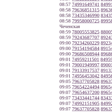
08:57
74991649741
8499
08:58
79636851315
8963
08:58
73435346990
8343
08:58
79958000725
8995
Чеченская
08:59
78005553825
8800
08:59
79243687707
8924
09:00
79234260229
8923
09:00
79154194584
8915
09:00
79686508944
8968
09:01
74959211501
8495
09:01
79001949997
8900
09:01
79133917537
8913
09:01
74956453042
8495
09:05
79637705828
8963
09:05
79654224494
8965
09:07
79654637200
8965
09:07
73433441744
8343
09:07
74992151905
8499
09:07
79637705828
8963