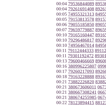
00:04
79536844089
8953
00:04
79261691408
8926
00:05
74955321313
8495
00:05
79153813578
8915
00:06
79055185850
8905
00:07
79659779887
8965
00:10
79165160447
8916
00:10
79296486817
8929
00:10
74956467014
8495
00:11
79112444333
8911
00:11
79301192472
8930
00:13
79600466669
8960
00:16
380996225807
099
00:17
79260217093
8926
00:18
79163228888
8916
00:21
73882226820
8388
00:21
380673606011
067
00:21
380667308241
066
00:21
380674255985
067
00:22
78123894415
8812