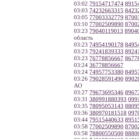
03:02
79154717474
8915
03:03
74232663315
8423
03:05
77003332779
8700
03:10
77002509890
8700
03:23
79040119013
8904
область
03:23
74954190178
8495
03:23
79241839333
8924
03:23
76778856667
8677
03:24
36778856667
03:24
74957753380
8495
03:26
79028591490
8902
АО
03:27
79673695346
8967
03:31
380991880393
099
03:35
78095053143
8809
03:36
380970181518
097
03:44
79515440633
8951
03:58
77002509890
8700
03:58
78800550500
8880