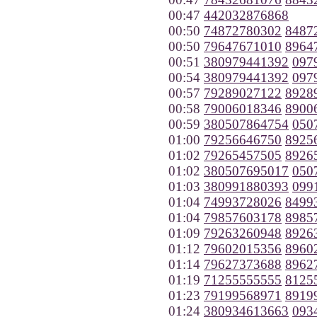
00:47
442032876868
00:50
74872780302
8487
00:50
79647671010
8964
00:51
380979441392
097
00:54
380979441392
097
00:57
79289027122
8928
00:58
79006018346
8900
00:59
380507864754
050
01:00
79256646750
8925
01:02
79265457505
8926
01:02
380507695017
050
01:03
380991880393
099
01:04
74993728026
8499
01:04
79857603178
8985
01:09
79263260948
8926
01:12
79602015356
8960
01:14
79627373688
8962
01:19
71255555555
8125
01:23
79199568971
8919
01:24
380934613663
093