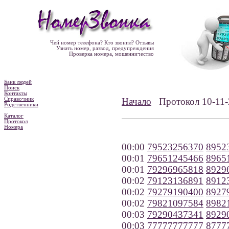
Чей номер телефона? Кто звонил? Отзывы
Узнать номер, развод, предупреждения
Проверка номера, мошенничество
Банк людей
Поиск
Контакты
Справочник
Начало
Протокол 10-1
Родственники
Каталог
Протокол
Номера
00:00
79523256370
8952
00:01
79651245466
8965
00:01
79296965818
8929
00:02
79123136891
8912
00:02
79279190400
8927
00:02
79821097584
8982
00:03
79290437341
8929
00:03
77777777777
8777