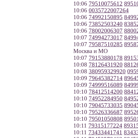
10:06
79510075612
8951
10:06
0035722007264
10:06
74992150895
8499
10:06
73852503240
8385
10:06
78002006307
8800
10:07
74994273017
8499
10:07
79587510285
8958
Москва и МО
10:07
79153880178
8915
10:08
78126431920
8812
10:08
380959329920
095
10:09
79645382714
8964
10:09
74999516089
8499
10:10
78412514200
8841
10:10
74952284950
8495
10:10
79045733035
8904
10:10
79526336687
8952
10:10
79501050808
8950
10:11
79315177224
8931
10:11
73433441741
8343