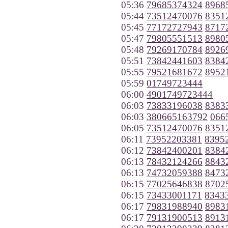
05:36
79685374324
8968
05:44
73512470076
8351
05:45
77172727943
8717
05:47
79805551513
8980
05:48
79269170784
8926
05:51
73842441603
8384
05:55
79521681672
8952
05:59
01749723444
06:00
4901749723444
06:03
73833196038
8383
06:03
380665163792
066
06:05
73512470076
8351
06:11
73952203381
8395
06:12
73842400201
8384
06:13
78432124266
8843
06:13
74732059388
8473
06:15
77025646838
8702
06:15
73433001171
8343
06:17
79831988940
8983
06:17
79131900513
8913