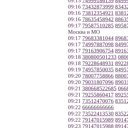
09:15
74999186159
8499
09:16
73432873999
8343
09:16
73812354921
8381
09:16
78635458942
8863
09:17
79587510285
8958
Москва и МО
09:17
79683381044
8968
09:17
74997887098
8499
09:17
79163906754
8916
09:18
380800501233
080
09:18
79228648931
8922
09:19
74957850035
8495
09:20
78007758866
8800
09:20
79031807096
8903
09:21
380668522685
066
09:21
79255860417
8925
09:21
73512470076
8351
09:22
66666666666
09:22
73522413530
8352
09:22
79147015989
8914
09:23
79147015988
8914