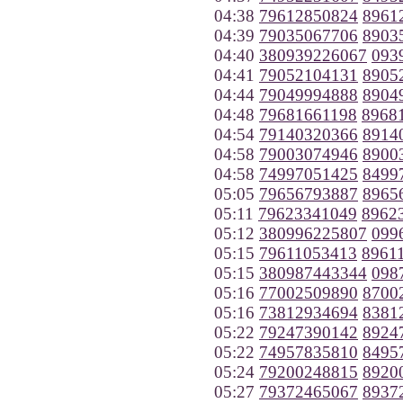
04:38
79612850824
8961
04:39
79035067706
8903
04:40
380939226067
093
04:41
79052104131
8905
04:44
79049994888
8904
04:48
79681661198
8968
04:54
79140320366
8914
04:58
79003074946
8900
04:58
74997051425
8499
05:05
79656793887
8965
05:11
79623341049
8962
05:12
380996225807
099
05:15
79611053413
8961
05:15
380987443344
098
05:16
77002509890
8700
05:16
73812934694
8381
05:22
79247390142
8924
05:22
74957835810
8495
05:24
79200248815
8920
05:27
79372465067
8937