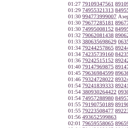
01:27
79109347561
8910
01:29
74955321313
8495
01:30
994773999007
Азе
01:30
79677285181
8967
01:30
74995008152
8499
01:32
79062081438
8906
01:33
380635698629
063
01:34
79244257865
8924
01:34
74235739160
8423
01:36
79242515152
8924
01:40
79147969875
8914
01:45
79636984599
8963
01:46
79324728022
8932
01:54
79241839333
8924
01:54
380930264422
093
01:54
74957288980
8495
01:55
79190750189
8919
01:55
79223508477
8922
01:56
493652599863
02:01
79659558065
8965