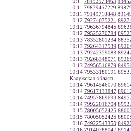
10:11
78452578463
8845
10:11
79879467229
8987
10:11
79149710848
8914
10:12
79274075221
8927
10:12
79636794845
8963
10:12
79525270784
8952
10:13
78352801234
8835
10:13
79264317539
8926
10:13
79242359083
8924
10:13
79268348071
8926
10:13
74956516879
8495
10:14
79533180191
8953
Калужская область
10:14
79614546070
8961
10:14
79617133847
8961
10:14
74957869699
8495
10:14
79922016704
8992
10:15
78005052425
8800
10:15
78005052425
8800
10:16
74922543350
8492
10:16
79140788047
8914