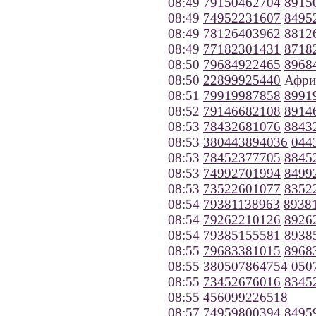
08:49
79150462704
8915
08:49
74952231607
8495
08:49
78126403962
8812
08:49
77182301431
8718
08:50
79684922465
8968
08:50
22899925440
Афри
08:51
79919987858
8991
08:52
79146682108
8914
08:53
78432681076
8843
08:53
380443894036
044
08:53
78452377705
8845
08:53
74992701994
8499
08:53
73522601077
8352
08:54
79381138963
8938
08:54
79262210126
8926
08:54
79385155581
8938
08:55
79683381015
8968
08:55
380507864754
050
08:55
73452676016
8345
08:55
456099226518
08:57
74959800394
8495