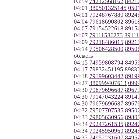
03:59
74212568162
8421
04:01
380501325145
050
04:01
79248767880
8924
04:04
79618690802
8961
04:07
79154522618
8915
04:07
79111586273
8911
04:09
79218486015
8921
04:14
79506428500
8950
область
04:15
74959808794
8495
04:17
79832451195
8983
04:18
79199603442
8919
04:27
380999407613
099
04:30
79679696687
8967
04:30
79147043224
8914
04:30
79679696687
8967
04:32
79507707535
8950
04:33
79805630956
8980
04:34
79247261535
8924
04:34
79245950969
8924
04:37
74952231607
8495