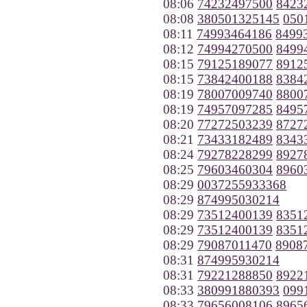
08:06
74232497500
8423
08:08
380501325145
050
08:11
74993464186
8499
08:12
74994270500
8499
08:15
79125189077
8912
08:15
73842400188
8384
08:19
78007009740
8800
08:19
74957097285
8495
08:20
77272503239
8727
08:21
73433182489
8343
08:24
79278228299
8927
08:25
79603460304
8960
08:29
0037255933368
08:29
874995030214
08:29
73512400139
8351
08:29
73512400139
8351
08:29
79087011470
8908
08:31
874995930214
08:31
79221288850
8922
08:33
380991880393
099
08:33
79656008106
8965