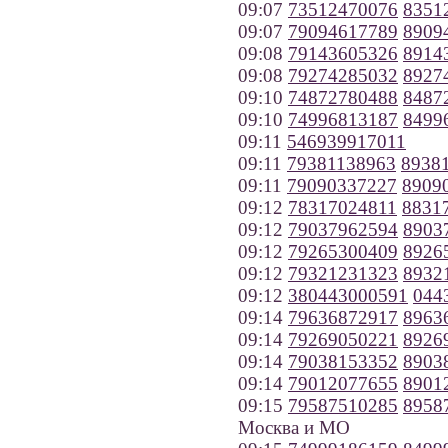
09:07
73512470076
8351
09:07
79094617789
8909
09:08
79143605326
8914
09:08
79274285032
8927
09:10
74872780488
8487
09:10
74996813187
8499
09:11
546939917011
09:11
79381138963
8938
09:11
79090337227
8909
09:12
78317024811
8831
09:12
79037962594
8903
09:12
79265300409
8926
09:12
79321231323
8932
09:12
380443000591
044
09:14
79636872917
8963
09:14
79269050221
8926
09:14
79038153352
8903
09:14
79012077655
8901
09:15
79587510285
8958
Москва и МО