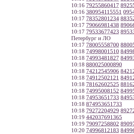
10:16
79255860417
8925
10:16
380954115551
095
10:17
78352801234
8835
10:17
79066981438
8906
10:17
79533677423
8953
Петербург и ЛО
10:17
78005558700
8800
10:18
74998001510
8499
10:18
74993481827
8499
10:18
880025000890
10:18
74212545906
8421
10:18
74912502121
8491
10:18
78162602525
8816
10:18
74995008152
8499
10:18
74953651733
8495
10:18
874953651733
10:18
79272204929
8927
10:19
442037691365
10:19
79097258802
8909
10:20
74996812183
8499