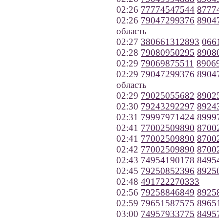
02:26
77774547544
8777
02:26
79047299376
8904
область
02:27
380661312893
066
02:28
79080950295
8908
02:29
79069875511
8906
02:29
79047299376
8904
область
02:29
79025055682
8902
02:30
79243292297
8924
02:31
79997971424
8999
02:41
77002509890
8700
02:41
77002509890
8700
02:42
77002509890
8700
02:43
74954190178
8495
02:45
79250852396
8925
02:48
491722270333
02:56
79258846849
8925
02:59
79651587575
8965
03:00
74957933775
8495