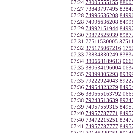
07:24
78005555155
8800
07:27
73843797495
8384
07:28
74996636208
8499
07:28
74996636208
8499
07:29
74992151944
8499
07:30
79872525939
8987
07:31
77511530005
8751
07:32
375175067216
175
07:33
73834830249
8383
07:34
380668189613
066
07:35
380634196004
063
07:35
79399805293
8939
07:35
79222924043
8922
07:36
74954823279
8495
07:36
380665163792
066
07:38
79243513639
8924
07:39
74957559315
8495
07:40
74957787771
8495
07:40
73472215251
8347
07:41
74957787777
8495
07:42
79146329751
8914