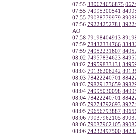
07:55
380674656875
067
07:55
74995300541
8499
07:55
79038779979
8903
07:56
79224252781
8922
АО
07:58
79198404913
8919
07:59
78432334766
8843
07:59
74952231607
8495
08:02
74957834623
8495
08:02
74959833131
8495
08:03
79136206242
8913
08:03
78422240701
8842
08:03
79829173659
8982
08:04
74995030098
8499
08:04
78422240701
8842
08:05
79274792693
8927
08:05
79656793887
8965
08:06
79037962105
8903
08:06
79037962105
8903
08:06
74232497500
8423