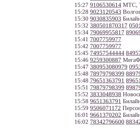
15:27
9106530614
МТС, Т
15:28
9023120543
Волгог
15:30
9030835903
Билайн
15:32
380501870317
050
15:34
79069955817
8906
15:41
7007759977
15:42
7007759977
15:45
74957544444
8495
15:46
9259300887
МегаФ
15:47
380953080979
095
15:48
78979798399
8897
15:48
79651363791
8965
15:51
79879798399
8987
15:52
3833048938
Новос
15:58
9651363791
Билайн
15:59
9506071172
Персон
16:01
9661370202
Билайн
16:02
78342796600
8834