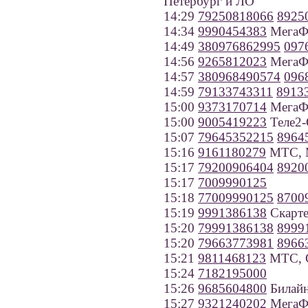
Петербург и ЛО
14:29
79250818066
8925
14:34
9990454383
МегаФо
14:49
380976862995
097
14:56
9265812023
МегаФ
14:57
380968490574
096
14:59
79133743311
8913
15:00
9373170714
МегаФо
15:00
9005419223
Теле2-
15:07
79645352215
8964
15:16
9161180279
МТС, 
15:17
79200906404
8920
15:17
7009990125
15:18
77009990125
8700
15:19
9991386138
Скарте
15:20
79991386138
8999
15:20
79663773981
8966
15:21
9811468123
МТС, С
15:24
7182195000
15:26
9685604800
Билайн
15:27
9321240202
МегаФо