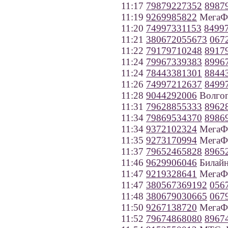
11:17
79879227352
8987
11:19
9269985822
МегаФо
11:20
74997331153
8499
11:21
380672055673
067
11:22
79179710248
8917
11:24
79967339383
8996
11:24
78443381301
8844
11:26
74997212637
8499
11:28
9044292006
Волгог
11:31
79628855333
8962
11:34
79869534370
8986
11:34
9372102324
МегаФо
11:35
9273170994
МегаФо
11:37
79652465828
8965
11:46
9629906046
Билайн
11:47
9219328641
МегаФо
11:47
380567369192
056
11:48
380679030665
067
11:50
9267138720
МегаФо
11:52
79674868080
8967