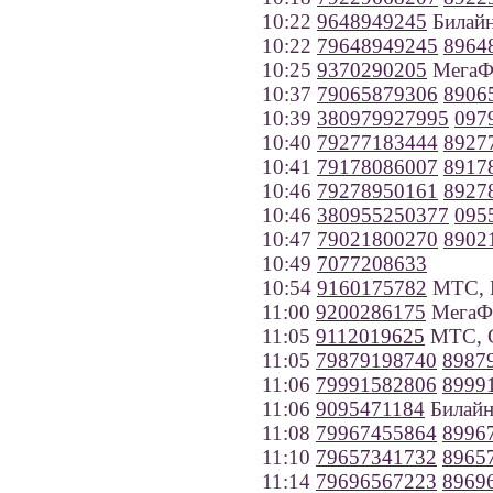
10:22
9648949245
Билайн
10:22
79648949245
8964
10:25
9370290205
МегаФо
10:37
79065879306
8906
10:39
380979927995
097
10:40
79277183444
8927
10:41
79178086007
8917
10:46
79278950161
8927
10:46
380955250377
095
10:47
79021800270
8902
10:49
7077208633
10:54
9160175782
МТС, 
11:00
9200286175
МегаФо
11:05
9112019625
МТС, С
11:05
79879198740
8987
11:06
79991582806
8999
11:06
9095471184
Билайн
11:08
79967455864
8996
11:10
79657341732
8965
11:14
79696567223
8969