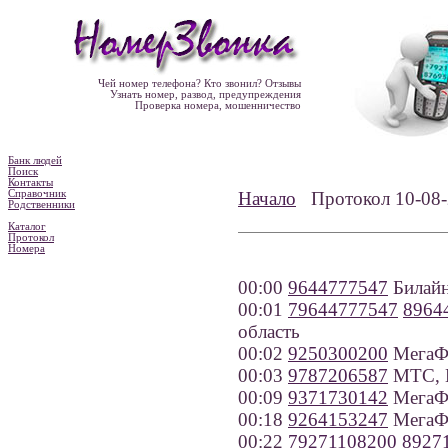
Чей номер телефона? Кто звонил? Отзывы
Узнать номер, развод, предупреждения
Проверка номера, мошенничество
Банк людей
Поиск
Контакты
Справочник
Начало
Протокол 10-0
Родственники
Каталог
Протокол
Номера
00:00
9644777547
Билайн
00:01
79644777547
8964
область
00:02
9250300200
МегаФ
00:03
9787206587
МТС, К
00:09
9371730142
МегаФо
00:18
9264153247
МегаФ
00:22
79271108200
8927