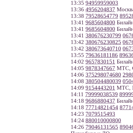
13:35
94959959003
13:36
4956204837
Москв
13:38
79528654779
8952
13:41
9685604800
Билайн
13:41
9685604800
Билайн
13:41
380676230799
067
13:42
380676230825
067
13:42
380673640710
067
13:55
79636181186
8963
14:02
9657830151
Билайн
14:05
9878347667
МТС, С
14:06
375298074680
298
14:08
380504480039
050
14:09
9154443201
МТС, 
14:11
79999038539
8999
14:18
9686880437
Билайн
14:18
77714821454
8771
14:23
7079515493
14:24
880010000800
14:26
79046131565
8904