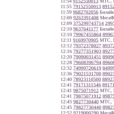
11:54
9152550013
МТС, 
11:55
79152550013
8915
11:59
9682702056
Билайн
12:00
9263391408
МегаФ
12:09
375299743714
299
12:10
9637641177
Билайн
12:10
79967455864
8996
12:11
9169970905
МТС, 
12:12
79372378027
8937
12:16
79277351903
8927
12:20
79090031451
8909
12:28
79608396794
8960
12:32
74999720619
8499
12:36
79021531700
8902
12:40
78923110500
8892
12:41
79171311546
8917
12:41
9875071912
МТС, П
12:41
79875071912
8987
12:45
9827730440
МТС, Т
12:45
79827730440
8982
12:52
9219000290
МегаФо