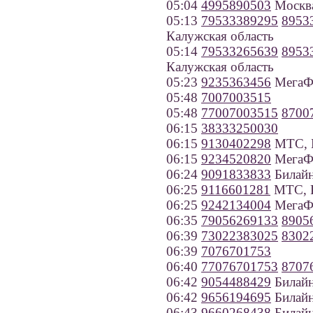
05:04
4995890503
Москв
05:13
79533389295
8953
Калужская область
05:14
79533265639
8953
Калужская область
05:23
9235363456
МегаФо
05:48
7007003515
05:48
77007003515
8700
06:15
38333250030
06:15
9130402298
МТС, К
06:15
9234520820
МегаФо
06:24
9091833833
Билайн
06:25
9116601281
МТС, Р
06:25
9242134004
МегаФо
06:35
79056269133
8905
06:39
73022383025
8302
06:39
7076701753
06:40
77076701753
8707
06:42
9054488429
Билайн
06:42
9656194695
Билайн
06:43
9660268438
Билайн