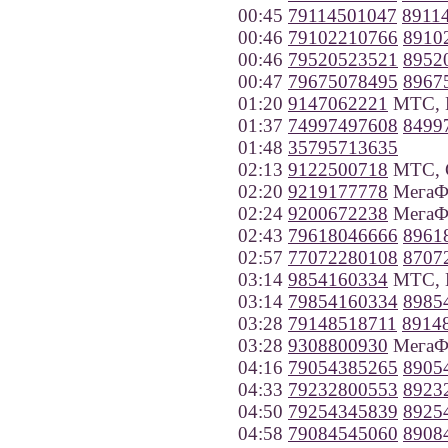
00:45
79114501047
8911
00:46
79102210766
8910
00:46
79520523521
8952
00:47
79675078495
8967
01:20
9147062221
МТС, 
01:37
74997497608
8499
01:48
35795713635
02:13
9122500718
МТС, С
02:20
9219177778
МегаФо
02:24
9200672238
МегаФо
02:43
79618046666
8961
02:57
77072280108
8707
03:14
9854160334
МТС, 
03:14
79854160334
8985
03:28
79148518711
8914
03:28
9308800930
МегаФо
04:16
79054385265
8905
04:33
79232800553
8923
04:50
79254345839
8925
04:58
79084545060
8908