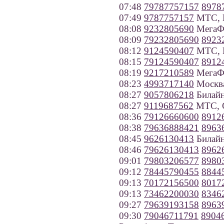
07:48
79787757157
8978
07:49
9787757157
МТС, К
08:08
9232805690
МегаФо
08:09
79232805690
8923
08:12
9124590407
МТС, Р
08:15
79124590407
8912
08:19
9217210589
МегаФо
08:23
4993717140
Москв
08:27
9057806218
Билайн
08:27
9119687562
МТС, С
08:36
79126660600
8912
08:38
79636888421
8963
08:45
9626130413
Билайн
08:46
79626130413
8962
09:01
79803206577
8980
09:12
78445790455
8844
09:13
70172156500
8017
09:13
73462200030
8346
09:27
79639193158
8963
09:30
79046711791
8904