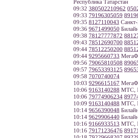
Республика Татарстан
09:32
380502210962
050
09:33
79196305059
8919
09:35
8127110043
Санкт-
09:36
9671499050
Билайн
09:38
78127777872
8812
09:43
78512690700
8851
09:44
78512250200
8851
09:44
9295660733
МегаФ
09:56
79065810508
8906
09:57
79653393125
8965
09:58
7070740074
10:03
9296615167
МегаФ
10:06
9163140288
МТС, 
10:06
79774906234
8977
10:09
9163140488
МТС, 
10:14
9656390048
Билайн
10:14
9629906440
Билайн
10:16
9166933513
МТС, 
10:16
79171236476
8917
10:18
79229668207
8922