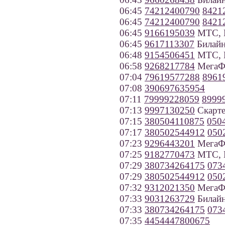
06:45
74212400790
8421
06:45
74212400790
8421
06:45
9166195039
МТС, 
06:45
9617113307
Билайн
06:48
9154506451
МТС, 
06:58
9268217784
МегаФ
07:04
79619577288
8961
07:08
390697635954
07:11
79999228059
8999
07:13
9997130250
Скарте
07:15
380504110875
050
07:17
380502544912
050
07:23
9296443201
МегаФ
07:25
9182770473
МТС, К
07:29
380734264175
073
07:29
380502544912
050
07:32
9312021350
МегаФо
07:33
9031263729
Билайн
07:33
380734264175
073
07:35
4454447800675