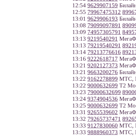
12:54
9629907159
Билайн
12:55
79967475312
8996
13:01
9629906193
Билайн
13:08
79099097891
8909
13:09
74957305791
8495
13:13
9219540291
МегаФо
13:13
79219540291
8921
13:14
79213776616
8921
13:16
9222618717
МегаФо
13:21
9202127373
МегаФо
13:21
9663200276
Билайн
13:22
9162278899
МТС, 
13:22
9000632699
Т2 Моб
13:23
79000632699
8900
13:24
9374904536
МегаФо
13:25
9000632699
Т2 Моб
13:31
9265539602
МегаФ
13:32
79265737471
8926
13:33
9127830060
МТС, П
13:33
9888960373
МТС, Р