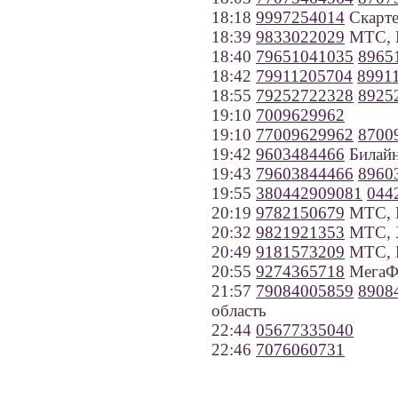
18:18
9997254014
Скарте
18:39
9833022029
МТС, Н
18:40
79651041035
8965
18:42
79911205704
8991
18:55
79252722328
8925
19:10
7009629962
19:10
77009629962
8700
19:42
9603484466
Билайн
19:43
79603844466
8960
19:55
380442909081
044
20:19
9782150679
МТС, К
20:32
9821921353
МТС, 
20:49
9181573209
МТС, К
20:55
9274365718
МегаФо
21:57
79084005859
8908
область
22:44
05677335040
22:46
7076060731