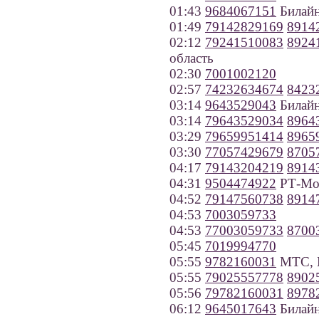
01:43
9684067151
Билайн
01:49
79142829169
8914
02:12
79241510083
8924
область
02:30
7001002120
02:57
74232634674
8423
03:14
9643529043
Билайн
03:14
79643529034
8964
03:29
79659951414
8965
03:30
77057429679
8705
04:17
79143204219
8914
04:31
9504474922
РТ-Моб
04:52
79147560738
8914
04:53
7003059733
04:53
77003059733
8700
05:45
7019994770
05:55
9782160031
МТС, К
05:55
79025557778
8902
05:56
79782160031
8978
06:12
9645017643
Билайн