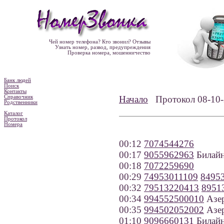
Чей номер телефона? Кто звонил? Отзывы
Узнать номер, развод, предупреждения
Проверка номера, мошенничество
Банк людей
Поиск
Контакты
Справочник
Начало
Протокол 08-1
Родственники
Каталог
Протокол
Номера
00:12
7074544276
00:17
9055962963
Билайн
00:18
7072259690
00:29
74953011109
8495
00:32
79513220413
8951
00:34
994552500010
Азе
00:35
994502052002
Азе
01:10
9096660131
Билайн