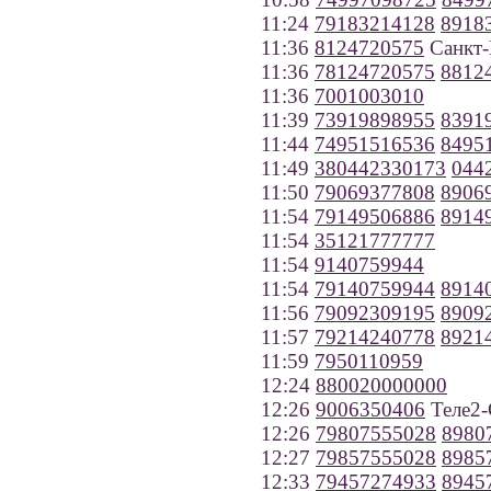
11:24
79183214128
8918
11:36
8124720575
Санкт-
11:36
78124720575
8812
11:36
7001003010
11:39
73919898955
8391
11:44
74951516536
8495
11:49
380442330173
044
11:50
79069377808
8906
11:54
79149506886
8914
11:54
35121777777
11:54
9140759944
11:54
79140759944
8914
11:56
79092309195
8909
11:57
79214240778
8921
11:59
7950110959
12:24
880020000000
12:26
9006350406
Теле2-
12:26
79807555028
8980
12:27
79857555028
8985
12:33
79457274933
8945