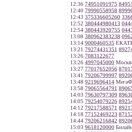
12:36
74951091975
8495
12:40
79990558958
8999
12:43
375336605260
336
12:52
380444980413
044
12:54
380443920755
044
13:08
380962383238
096
13:14
9000460535
ЕКАТЕР
13:21
79274431351
8927
13:26
7083122677
13:26
4997045000
Москв
13:27
77017652056
8701
13:41
79206799997
8920
13:48
9219696414
МегаФо
13:58
79065564791
8906
14:03
79630797309
8963
14:05
79254079226
8925
14:12
79217588571
8921
14:18
77152469223
8715
14:44
79206216842
8920
15:03
9618120000
Билайн