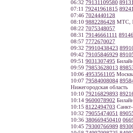
06:32
79131109580
8913
07:11
79241961815
8924
07:46
7024440128
08:10
9882286428
МТС, Р
08:22
7075348057
08:31
79146661111
8914
08:57
7772670027
09:32
79910438423
8991
09:42
79105846929
8910
09:51
9031307495
Билайн
09:59
79853628013
8985
10:06
4953561105
Москв
10:07
79584008084
8958
Нижегородская область
10:10
79216829893
8921
10:14
9600078902
Билайн
10:15
8122494703
Санкт-
10:32
79055474051
8905
10:36
380669450410
066
10:45
79300766989
8930
10:58
74997098725
8499