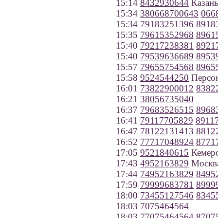
15:14
8432930644
Казан
15:34
380668700643
066
15:34
79183251396
8918
15:35
79615352968
8961
15:40
79217238381
8921
15:40
79539636689
8953
15:57
79655754568
8965
15:58
9524544250
Персон
16:01
73822900012
8382
16:21
38056735040
16:37
79683526515
8968
16:41
79117705829
8911
16:47
78122131413
8812
16:52
77717048924
8771
17:05
9521840615
Кемеро
17:43
4952163829
Москв
17:44
74952163829
8495
17:59
79999683781
8999
18:00
73455127546
8345
18:03
7075464564
18:03
77075464564
8707