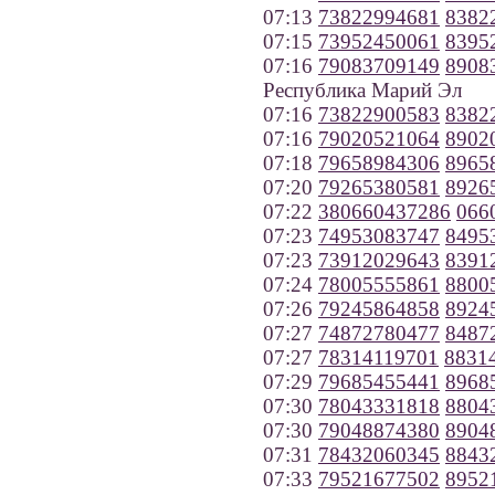
07:13
73822994681
8382
07:15
73952450061
8395
07:16
79083709149
8908
Республика Марий Эл
07:16
73822900583
8382
07:16
79020521064
8902
07:18
79658984306
8965
07:20
79265380581
8926
07:22
380660437286
066
07:23
74953083747
8495
07:23
73912029643
8391
07:24
78005555861
8800
07:26
79245864858
8924
07:27
74872780477
8487
07:27
78314119701
8831
07:29
79685455441
8968
07:30
78043331818
8804
07:30
79048874380
8904
07:31
78432060345
8843
07:33
79521677502
8952