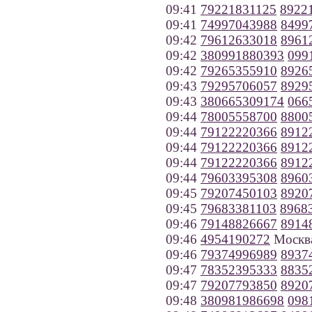
09:41
79221831125
8922
09:41
74997043988
8499
09:42
79612633018
8961
09:42
380991880393
099
09:42
79265355910
8926
09:43
79295706057
8929
09:43
380665309174
066
09:44
78005558700
8800
09:44
79122220366
8912
09:44
79122220366
8912
09:44
79122220366
8912
09:44
79603395308
8960
09:45
79207450103
8920
09:45
79683381103
8968
09:46
79148826667
8914
09:46
4954190272
Москв
09:46
79374996989
8937
09:47
78352395333
8835
09:47
79207793850
8920
09:48
380981986698
098