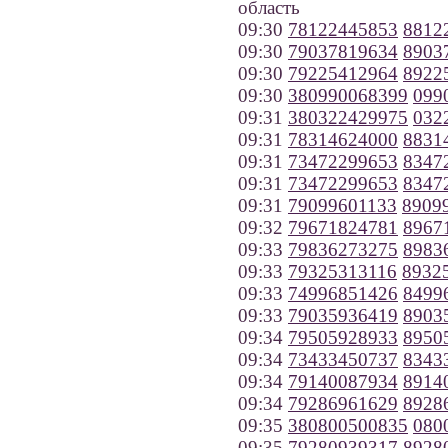
область
09:30
78122445853
8812
09:30
79037819634
8903
09:30
79225412964
8922
09:30
380990068399
099
09:31
380322429975
032
09:31
78314624000
8831
09:31
73472299653
8347
09:31
73472299653
8347
09:31
79099601133
8909
09:32
79671824781
8967
09:33
79836273275
8983
09:33
79325313116
8932
09:33
74996851426
8499
09:33
79035936419
8903
09:34
79505928933
8950
09:34
73433450737
8343
09:34
79140087934
8914
09:34
79286961629
8928
09:35
380800500835
080
09:35
79280939317
8928