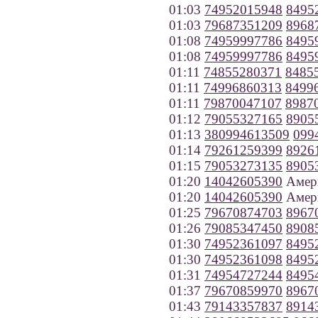
01:03
74952015948
8495
01:03
79687351209
8968
01:08
74959997786
8495
01:08
74959997786
8495
01:11
74855280371
8485
01:11
74996860313
8499
01:11
79870047107
8987
01:12
79055327165
8905
01:13
380994613509
099
01:14
79261259399
8926
01:15
79053273135
8905
01:20
14042605390
Амер
01:20
14042605390
Амер
01:25
79670874703
8967
01:26
79085347450
8908
01:30
74952361097
8495
01:30
74952361098
8495
01:31
74954727244
8495
01:37
79670859970
8967
01:43
79143357837
8914