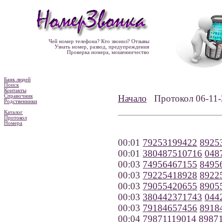
Чей номер телефона? Кто звонил? Отзывы
Узнать номер, развод, предупреждения
Проверка номера, мошенничество
Банк людей
Поиск
Контакты
Справочник
Начало
Протокол 06-1
Родственники
Каталог
Протокол
Номера
00:01
79253199422
8925
00:01
380487510716
048
00:03
74956467155
8495
00:03
79225418928
8922
00:03
79055420655
8905
00:03
380442371743
044
00:03
79184657456
8918
00:04
79871119014
8987