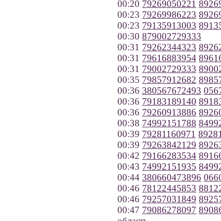
00:20
79269050221
8926
00:23
79269986223
8926
00:23
79135913003
8913
00:30
879002729333
00:31
79262344323
8926
00:31
79616883954
8961
00:31
79002729333
8900
00:35
79857912682
8985
00:36
380567672493
056
00:36
79183189140
8918
00:36
79260913886
8926
00:38
74992151788
8499
00:39
79281160971
8928
00:39
79263842129
8926
00:42
79166283534
8916
00:43
74992151935
8499
00:44
380660473896
066
00:46
78122445853
8812
00:46
79257031849
8925
00:47
79086278097
8908
область