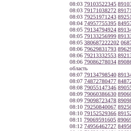
08:03
79103522345
8910
08:03
79171038272
8917
08:03
79251971243
8925
08:04
74957755395
8495
08:05
79134794924
8913
08:05
79133256999
8913
08:05
380687222202
068
08:06
79629831793
8962
08:06
79213332553
8921
08:06
79086278034
8908
область
08:07
79134798540
8913
08:07
74872780477
8487
08:08
79055147346
8905
08:09
79060386630
8906
08:09
79098723478
8909
08:10
79250840067
8925
08:10
79152529366
8915
08:11
79069591605
8906
08:12
74956462727
8495