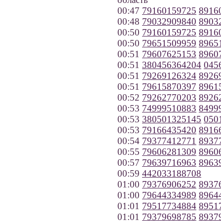
00:47
79160159725
8916
00:48
79032909840
8903
00:50
79160159725
8916
00:50
79651509959
8965
00:51
79607625153
8960
00:51
380456364204
045
00:51
79269126324
8926
00:51
79615870397
8961
00:52
79262770203
8926
00:53
74999510883
8499
00:53
380501325145
050
00:53
79166435420
8916
00:54
79377412771
8937
00:55
79606281309
8960
00:57
79639716963
8963
00:59
442033188708
01:00
79376906252
8937
01:00
79644334989
8964
01:01
79517734884
8951
01:01
79379698785
8937