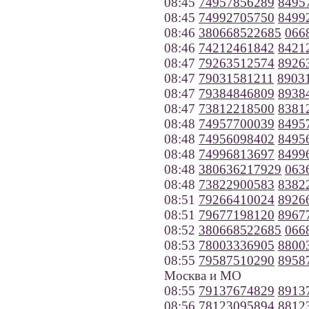
08:45
74957856289
8495
08:45
74992705750
8499
08:46
380668522685
066
08:46
74212461842
8421
08:47
79263512574
8926
08:47
79031581211
8903
08:47
79384846809
8938
08:47
73812218500
8381
08:48
74957700039
8495
08:48
74956098402
8495
08:48
74996813697
8499
08:48
380636217929
063
08:48
73822900583
8382
08:51
79266410024
8926
08:51
79677198120
8967
08:52
380668522685
066
08:53
78003336905
8800
08:55
79587510290
8958
Москва и МО
08:55
79137674829
8913
08:56
78123095894
8812