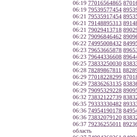
06:19
77016564865
8701
06:19
79539577454
8953
06:21
79535917454
8953
06:21
79148895313
8914
06:21
79029413718
8902
06:22
79096846462
8909
06:22
74995008432
8499
06:23
79653665878
8965
06:23
79644336608
8964
06:25
73833250030
8383
06:28
78289867811
8828
06:29
77018228299
8701
06:29
73836263135
8383
06:29
79095329228
8909
06:32
73832122739
8383
06:35
79333330482
8933
06:36
74954190178
8495
06:36
73832079120
8383
06:37
79236255011
8923
область