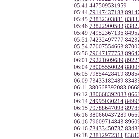
05:41
447509531959
05:44
79147437183
8914
05:45
73832303881
8383
05:46
73822900583
8382
05:49
74952367136
8495
05:51
74232497777
8423
05:54
77007554663
8700
05:56
79647177753
8964
06:01
79221609689
8922
06:04
78005550024
8800
06:05
79854428419
8985
06:09
73433182489
8343
06:11
380668392083
066
06:12
380668392083
066
06:14
74995030214
8499
06:15
79788647098
8978
06:16
380660437289
066
06:16
79609714843
8960
06:16
73433450737
8343
06:18
73812972311
8381