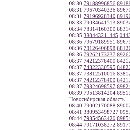
08:30
79188996856
8918
08:31
79670340336
8967
08:31
79196928340
8919
08:33
79034641513
8903
08:34
78314160300
8831
08:35
380443211445
044
08:36
79679189951
8967
08:36
78126406898
8812
08:36
79262173237
8926
08:37
74212378400
8421
08:37
74822330595
8482
08:37
73812510016
8381
08:37
74212378400
8421
08:37
79824698597
8982
08:39
79513814204
8951
Новосибирская область
08:40
79002170088
8900
08:41
380953498727
095
08:44
79854563420
8985
08:44
79171038272
8917