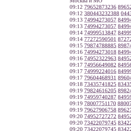
Москва и МО
09:12
79652873236
8965
09:12
380443232388
044
09:13
74994273057
8499
09:13
74994273057
8499
09:14
74999513847
8499
09:14
77272590501
8727
09:15
79874788885
8987
09:16
74994273018
8499
09:16
74952322963
8495
09:17
74956649082
8495
09:17
74999224016
8499
09:17
79604468931
8960
09:18
73435741825
8343
09:19
79824616205
8982
09:19
74959740287
8495
09:19
78007751170
8800
09:19
79627906758
8962
09:20
74952727272
8495
09:20
73422079745
8342
09:20
73422079745
8342