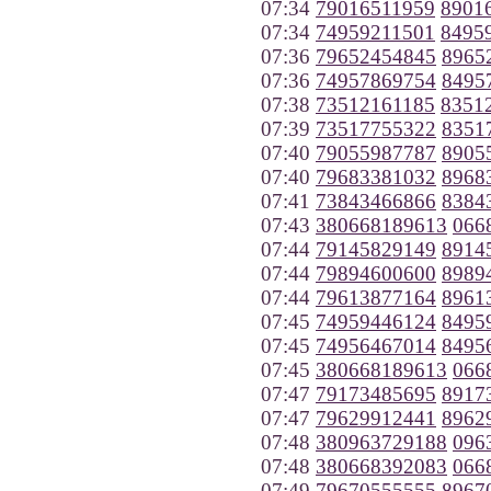
07:34
79016511959
8901
07:34
74959211501
8495
07:36
79652454845
8965
07:36
74957869754
8495
07:38
73512161185
8351
07:39
73517755322
8351
07:40
79055987787
8905
07:40
79683381032
8968
07:41
73843466866
8384
07:43
380668189613
066
07:44
79145829149
8914
07:44
79894600600
8989
07:44
79613877164
8961
07:45
74959446124
8495
07:45
74956467014
8495
07:45
380668189613
066
07:47
79173485695
8917
07:47
79629912441
8962
07:48
380963729188
096
07:48
380668392083
066
07:49
79670555555
8967