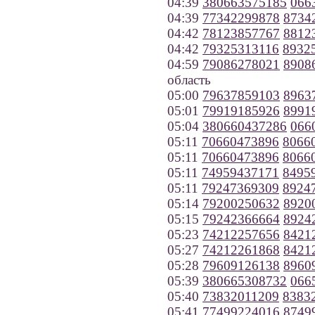
04:39
380663575185
066
04:39
77342299878
8734
04:42
78123857767
8812
04:42
79325313116
8932
04:59
79086278021
8908
область
05:00
79637859103
8963
05:01
79919185926
8991
05:04
380660437286
066
05:11
70660473896
8066
05:11
70660473896
8066
05:11
74959437171
8495
05:11
79247369309
8924
05:14
79200250632
8920
05:15
79242366664
8924
05:23
74212257656
8421
05:27
74212261868
8421
05:28
79609126138
8960
05:39
380665308732
066
05:40
73832011209
8383
05:41
77499224016
8749