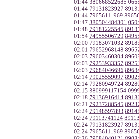
01:44
380668522685
066
01:44
79131823927
8913
01:44
79656111969
8965
01:47
380504484301
050
01:48
79181225545
8918
01:54
74955506729
8495
02:00
79183071032
8918
02:01
79652968148
8965
02:03
79603460304
8960
02:03
79253933357
8925
02:03
79684046696
8968
02:14
79025559097
8902
02:14
79280949724
8928
02:15
380999117154
099
02:18
79136916414
8913
02:21
79237288545
8923
02:24
79148597893
8914
02:24
79113741124
8911
02:24
79131823927
8913
02:24
79656111969
8965
02:26
79084040121
8908