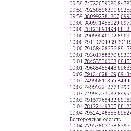
09:59
74732059030
8473
09:59
79258596301
8925
09:59
380992781807
099
10:00
380971456029
097
10:00
78123893494
8812
10:00
79099040102
8909
10:00
79119708969
8911
10:00
79158428656
8915
10:01
79301758870
8930
10:01
78453530063
8845
10:01
79685455448
8968
10:02
79134628169
8913
10:02
74996811855
8499
10:02
74999221277
8499
10:03
74994273032
8499
10:03
79157765432
8915
10:04
78122449305
8812
10:04
79524248656
8952
Белгородская область
10:04
77957805058
8795