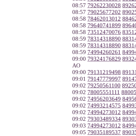
08:57
79262230028
8926
08:57
79025677202
8902
08:58
78462013012
8846
08:58
79640741899
8964
08:58
73512470076
8351
08:59
78314318890
8831
08:59
78314318890
8831
08:59
74994260261
8499
09:00
79324176829
8932
АО
09:00
79131219498
8913
09:01
79147779997
8914
09:02
79250561100
8925
09:02
78005551111
8800
09:02
74956203649
8495
09:02
74993214575
8499
09:02
74994273012
8499
09:02
79303489334
8930
09:03
74994273012
8499
09:05
79035189537
8903