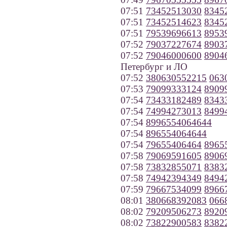
07:51
73452513030
8345
07:51
73452514623
8345
07:51
79539696613
8953
07:52
79037227674
8903
07:52
79046000600
8904
Петербург и ЛО
07:52
380630552215
063
07:53
79099333124
8909
07:54
73433182489
8343
07:54
74994273013
8499
07:54
8996554064644
07:54
896554064644
07:54
79655406464
8965
07:58
79069591605
8906
07:58
73832855071
8383
07:58
74942394349
8494
07:59
79667534099
8966
08:01
380668392083
066
08:02
79209506273
8920
08:02
73822900583
8382