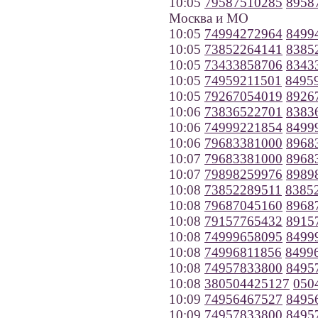
10:05
79587510285
8958
Москва и МО
10:05
74994272964
8499
10:05
73852264141
8385
10:05
73433858706
8343
10:05
74959211501
8495
10:05
79267054019
8926
10:06
73836522701
8383
10:06
74999221854
8499
10:06
79683381000
8968
10:07
79683381000
8968
10:07
79898259976
8989
10:08
73852289511
8385
10:08
79687045160
8968
10:08
79157765432
8915
10:08
74999658095
8499
10:08
74996811856
8499
10:08
74957833800
8495
10:08
380504425127
050
10:09
74956467527
8495
10:09
74957833800
8495