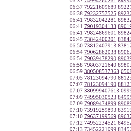
06:37
74994260261
8499
06:37
79221609689
8922
06:38
79232757525
8923
06:41
79832042281
8983
06:41
79019304133
8901
06:41
79824869601
8982
06:45
73842400201
8384
06:50
73812407913
8381
06:54
79062862038
8906
06:54
79039478290
8903
06:58
79803721640
8980
06:59
380508537368
050
07:05
78123094790
8812
07:07
78123094190
8812
07:07
380999407613
099
07:09
74995030523
8499
07:09
79089474899
8908
07:10
73919259893
8391
07:10
79637199569
8963
07:12
74952234521
8495
07:13
73452221099
8345