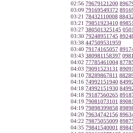
02:56
79679121200
8967
03:09
79169549372
8916
03:21
78432110008
8843
03:21
79851923410
8985
03:27
380501325145
050
03:30
79248951745
8924
03:38
447509531959
03:40
79174165057
8917
03:43
380981158397
098
04:02
77785461004
8778
04:03
79091523131
8909
04:10
78289867811
8828
04:16
74992151940
8499
04:18
74992151930
8499
04:18
79187560265
8918
04:19
79081073101
8908
04:19
79898399858
8989
04:20
79634742156
8963
04:22
79875055009
8987
04:35
79841540001
8984