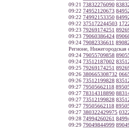
09:21
73832276090
8383
09:22
74952120673
8495
09:22
74992153350
8499
09:22
375172244503
172
09:23
79269174251
8926
09:23
79060386424
8906
09:24
79082336611
8908
Регионе, Нижегородская 
09:24
79055709858
8905
09:24
73512187002
8351
09:25
79269174251
8926
09:26
380665308732
066
09:26
73512199828
8351
09:27
79505662118
8950
09:27
78314318890
8831
09:27
73512199828
8351
09:27
79505662118
8950
09:27
380322429975
032
09:28
74994260261
8499
09:29
79049844999
8904