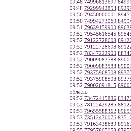
09:48
74996813697
8499
09:48
79299942853
8929
09:50
79450000001
8945
09:50
74994273069
8499
09:51
79639159900
8963
09:52
79545616545
8954
09:52
79122728608
8912
09:52
79122728608
8912
09:52
78347222900
8834
09:52
79009083588
8900
09:52
79009083588
8900
09:52
79375908508
8937
09:52
79375908508
8937
09:52
79002091815
8900
область
09:52
73472415886
8347
09:53
78122429285
8812
09:53
79655588362
8965
09:53
73512470076
8351
09:53
79163438689
8916
09:55
77957805058
8795