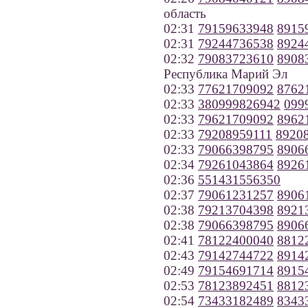
область
02:31
79159633948
8915
02:31
79244736538
8924
02:32
79083723610
8908
Республика Марий Эл
02:33
77621709092
8762
02:33
380999826942
099
02:33
79621709092
8962
02:33
79208959111
8920
02:33
79066398795
8906
02:34
79261043864
8926
02:36
551431556350
02:37
79061231257
8906
02:38
79213704398
8921
02:38
79066398795
8906
02:41
78122400040
8812
02:43
79142744722
8914
02:49
79154691714
8915
02:53
78123892451
8812
02:54
73433182489
8343