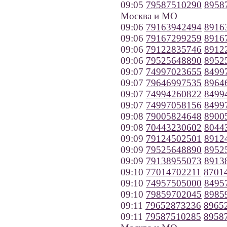
09:05
79587510290
8958
Москва и МО
09:06
79163942494
8916
09:06
79167299259
8916
09:06
79122835746
8912
09:06
79525648890
8952
09:07
74997023655
8499
09:07
79646997535
8964
09:07
74994260822
8499
09:07
74997058156
8499
09:08
79005824648
8900
09:08
70443230602
8044
09:09
79124502501
8912
09:09
79525648890
8952
09:09
79138955073
8913
09:10
77014702211
8701
09:10
74957505000
8495
09:10
79859702045
8985
09:11
79652873236
8965
09:11
79587510285
8958