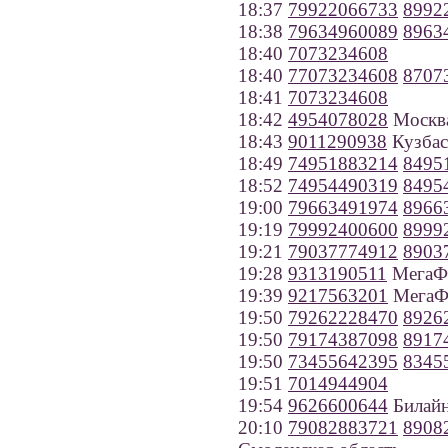
18:37
79922066733
8992
18:38
79634960089
8963
18:40
7073234608
18:40
77073234608
8707
18:41
7073234608
18:42
4954078028
Москв
18:43
9011290938
Кузбаск
18:49
74951883214
8495
18:52
74954490319
8495
19:00
79663491974
8966
19:19
79992400600
8999
19:21
79037774912
8903
19:28
9313190511
МегаФо
19:39
9217563201
МегаФо
19:50
79262228470
8926
19:50
79174387098
8917
19:50
73455642395
8345
19:51
7014944904
19:54
9626600644
Билайн
20:10
79082883721
8908