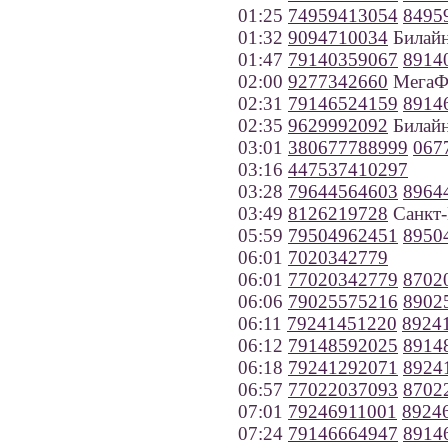
01:25
74959413054
8495
01:32
9094710034
Билайн
01:47
79140359067
8914
02:00
9277342660
МегаФо
02:31
79146524159
8914
02:35
9629992092
Билайн
03:01
380677788999
067
03:16
447537410297
03:28
79644564603
8964
03:49
8126219728
Санкт-
05:59
79504962451
8950
06:01
7020342779
06:01
77020342779
8702
06:06
79025575216
8902
06:11
79241451220
8924
06:12
79148592025
8914
06:18
79241292071
8924
06:57
77022037093
8702
07:01
79246911001
8924
07:24
79146664947
8914