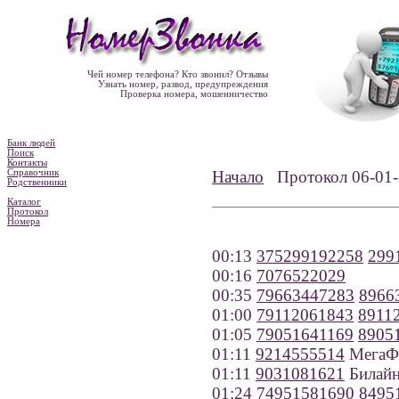
Чей номер телефона? Кто звонил? Отзывы
Узнать номер, развод, предупреждения
Проверка номера, мошенничество
Банк людей
Поиск
Контакты
Справочник
Начало
Протокол 06-0
Родственники
Каталог
Протокол
Номера
00:13
375299192258
299
00:16
7076522029
00:35
79663447283
8966
01:00
79112061843
8911
01:05
79051641169
8905
01:11
9214555514
МегаФо
01:11
9031081621
Билайн
01:24
74951581690
8495