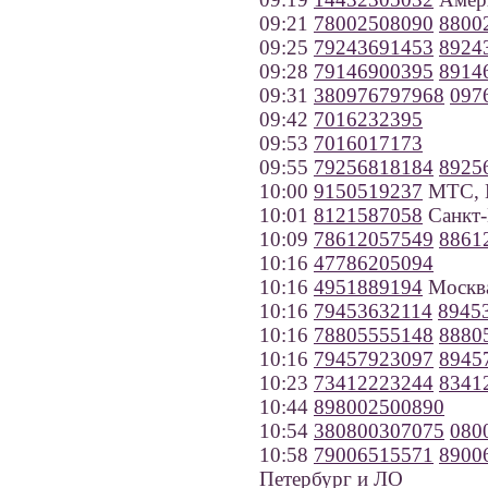
09:21
78002508090
8800
09:25
79243691453
8924
09:28
79146900395
8914
09:31
380976797968
097
09:42
7016232395
09:53
7016017173
09:55
79256818184
8925
10:00
9150519237
МТС, 
10:01
8121587058
Санкт-
10:09
78612057549
8861
10:16
47786205094
10:16
4951889194
Москв
10:16
79453632114
8945
10:16
78805555148
8880
10:16
79457923097
8945
10:23
73412223244
8341
10:44
898002500890
10:54
380800307075
080
10:58
79006515571
8900
Петербург и ЛО