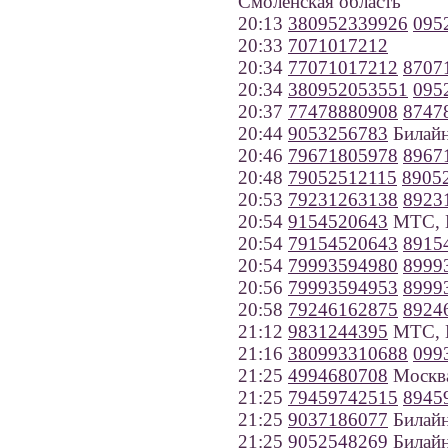
Смоленская область
20:13
380952339926
095
20:33
7071017212
20:34
77071017212
8707
20:34
380952053551
095
20:37
77478880908
8747
20:44
9053256783
Билайн
20:46
79671805978
8967
20:48
79052512115
8905
20:53
79231263138
8923
20:54
9154520643
МТС, 
20:54
79154520643
8915
20:54
79993594980
8999
20:56
79993594953
8999
20:58
79246162875
8924
21:12
9831244395
МТС, Н
21:16
380993310688
099
21:25
4994680708
Москв
21:25
79459742515
8945
21:25
9037186077
Билайн
21:25
9052548269
Билайн