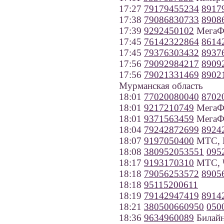
17:27
79179455234
8917
17:38
79086830733
8908
17:39
9292450102
МегаФ
17:45
76142322864
8614
17:45
79376303432
8937
17:56
79092984217
8909
17:56
79021331469
8902
Мурманская область
18:01
77020080040
8702
18:01
9217210749
МегаФо
18:01
9371563459
МегаФо
18:04
79242872699
8924
18:07
9197050400
МТС, П
18:08
380952053551
095
18:17
9193170310
МТС, Ч
18:18
79056253572
8905
18:18
95115200611
18:19
79142947419
8914
18:21
380500660950
050
18:36
9634960089
Билайн