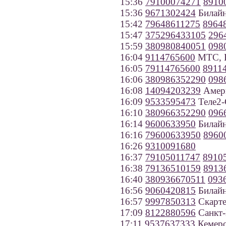
15:36
79100074271
8910
15:36
9671302424
Билайн
15:42
79648611275
8964
15:47
375296433105
296
15:59
380980840051
098
16:04
9114765600
МТС, К
16:05
79114765600
8911
16:06
380986352290
098
16:08
14094203239
Амер
16:09
9533595473
Теле2-
16:10
380966352290
096
16:14
9600633950
Билайн
16:16
79600633950
8960
16:26
9310091680
16:37
79105011747
8910
16:38
79136510159
8913
16:40
380936670511
093
16:56
9060420815
Билайн
16:57
9997850313
Скарте
17:09
8122880596
Санкт-
17:11
9537637333
Кемеро