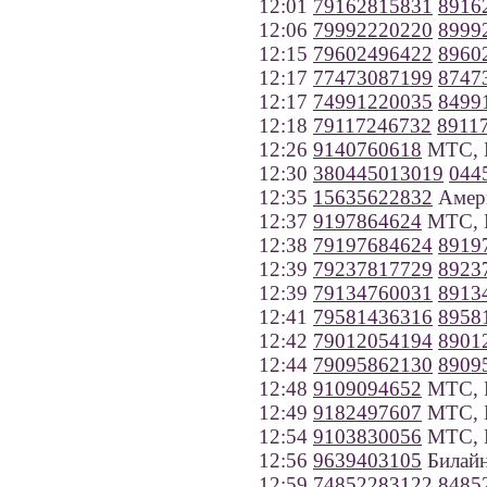
12:01
79162815831
8916
12:06
79992220220
8999
12:15
79602496422
8960
12:17
77473087199
8747
12:17
74991220035
8499
12:18
79117246732
8911
12:26
9140760618
МТС, 
12:30
380445013019
044
12:35
15635622832
Амер
12:37
9197864624
МТС, 
12:38
79197684624
8919
12:39
79237817729
8923
12:39
79134760031
8913
12:41
79581436316
8958
12:42
79012054194
8901
12:44
79095862130
8909
12:48
9109094652
МТС, Р
12:49
9182497607
МТС, К
12:54
9103830056
МТС, Н
12:56
9639403105
Билайн
12:59
74852283122
8485