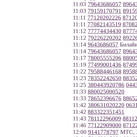
11:03
79643686057
8964
11:03
79159170791
8915
11:11
77120202226
8712
11:11
77082143519
8708
11:12
77774434430
8777
11:12
79226220202
8922
11:14
9643686057
Билайн
11:14
79643686057
8964
11:17
78005555206
8800
11:19
77499001436
8749
11:22
79588446168
8958
11:23
78352242650
8835
11:25
380443920786
044
11:33
880025000520
11:33
78652396676
8865
11:42
380631020220
063
11:42
883322351451
11:43
78112296009
8811
11:46
77122909000
8712
12:00
9141778797
МТС, Х