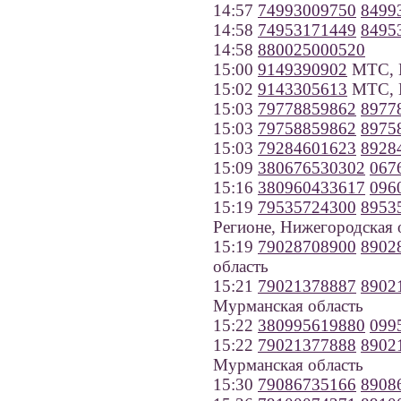
14:57
74993009750
8499
14:58
74953171449
8495
14:58
880025000520
15:00
9149390902
МТС, И
15:02
9143305613
МТС, 
15:03
79778859862
8977
15:03
79758859862
8975
15:03
79284601623
8928
15:09
380676530302
067
15:16
380960433617
096
15:19
79535724300
8953
Регионе, Нижегородская 
15:19
79028708900
8902
область
15:21
79021378887
8902
Мурманская область
15:22
380995619880
099
15:22
79021377888
8902
Мурманская область
15:30
79086735166
8908