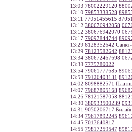
13:03
78002229120
8800
13:10
79853338528
8985
13:11
77051455615
8705
13:12
380676942058
067
13:12
380676942070
067
13:17
79097844744
8909
13:29
8128352642
Санкт-
13:29
78123582642
8812
13:34
380672467698
067
13:38
7775780022
13:54
79061777685
8906
13:58
79126403131
8912
14:02
8098882571
Платн
14:07
79687805168
8968
14:26
78121587058
8812
14:30
380933500239
093
14:31
9050206717
Билайн
14:34
79617892245
8961
14:45
7017640817
14:55
79817259547
8981