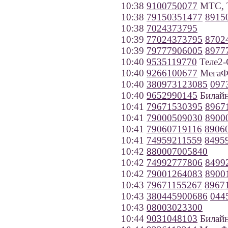
10:38
9100750077
МТС, Т
10:38
79150351477
8915
10:38
7024373795
10:39
77024373795
8702
10:39
79777906005
8977
10:40
9535119770
Теле2-
10:40
9266100677
МегаФ
10:40
380973123085
097
10:40
9652990145
Билайн
10:41
79671530395
8967
10:41
79000509030
8900
10:41
79060719116
8906
10:41
74959211559
8495
10:42
880007005840
10:42
74992777806
8499
10:42
79001264083
8900
10:43
79671155267
8967
10:43
380445900686
044
10:43
08003023300
10:44
9031048103
Билайн