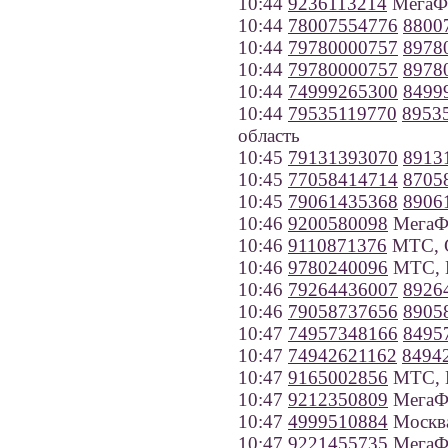
10:44
9236113214
МегаФо
10:44
78007554776
8800
10:44
79780000757
8978
10:44
79780000757
8978
10:44
74999265300
8499
10:44
79535119770
8953
область
10:45
79131393070
8913
10:45
77058414714
8705
10:45
79061435368
8906
10:46
9200580098
МегаФо
10:46
9110871376
МТС, С
10:46
9780240096
МТС, К
10:46
79264436007
8926
10:46
79058737656
8905
10:47
74957348166
8495
10:47
74942621162
8494
10:47
9165002856
МТС, 
10:47
9212350809
МегаФо
10:47
4999510884
Москв
10:47
9221455735
МегаФо