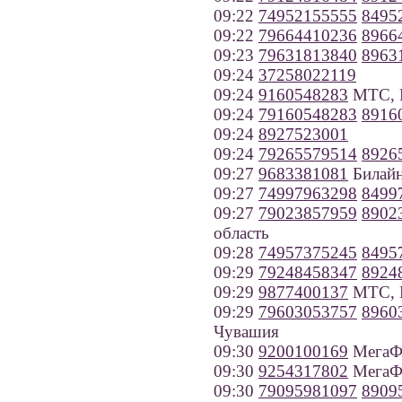
09:22
74952155555
8495
09:22
79664410236
8966
09:23
79631813840
8963
09:24
37258022119
09:24
9160548283
МТС, 
09:24
79160548283
8916
09:24
8927523001
09:24
79265579514
8926
09:27
9683381081
Билайн
09:27
74997963298
8499
09:27
79023857959
8902
область
09:28
74957375245
8495
09:29
79248458347
8924
09:29
9877400137
МТС, Н
09:29
79603053757
8960
Чувашия
09:30
9200100169
МегаФо
09:30
9254317802
МегаФ
09:30
79095981097
8909