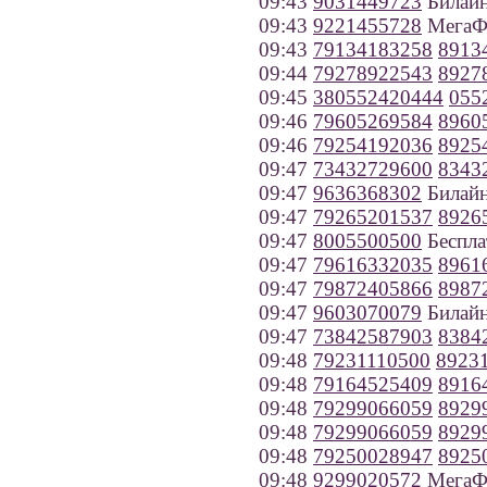
09:43
9031449723
Билайн
09:43
9221455728
МегаФо
09:43
79134183258
8913
09:44
79278922543
8927
09:45
380552420444
055
09:46
79605269584
8960
09:46
79254192036
8925
09:47
73432729600
8343
09:47
9636368302
Билайн
09:47
79265201537
8926
09:47
8005500500
Беспла
09:47
79616332035
8961
09:47
79872405866
8987
09:47
9603070079
Билайн
09:47
73842587903
8384
09:48
79231110500
8923
09:48
79164525409
8916
09:48
79299066059
8929
09:48
79299066059
8929
09:48
79250028947
8925
09:48
9299020572
МегаФ