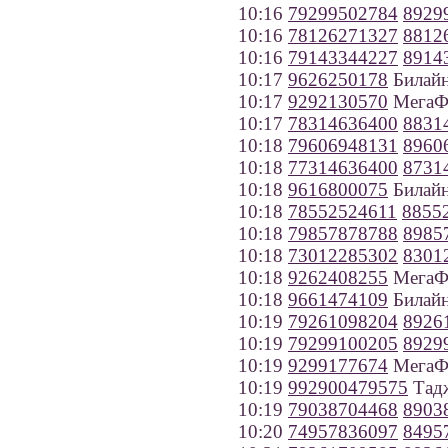
10:16
79299502784
8929
10:16
78126271327
8812
10:16
79143344227
8914
10:17
9626250178
Билайн
10:17
9292130570
МегаФо
10:17
78314636400
8831
10:18
79606948131
8960
10:18
77314636400
8731
10:18
9616800075
Билайн
10:18
78552524611
8855
10:18
79857878788
8985
10:18
73012285302
8301
10:18
9262408255
МегаФ
10:18
9661474109
Билайн
10:19
79261098204
8926
10:19
79299100205
8929
10:19
9299177674
МегаФ
10:19
992900479575
Тад
10:19
79038704468
8903
10:20
74957836097
8495