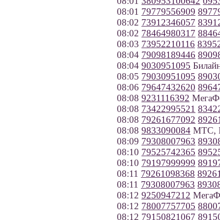
08:01
380953100642
095
08:01
79779556909
8977
08:02
73912346057
8391
08:02
78464980317
8846
08:03
73952210116
8395
08:04
79098189446
8909
08:04
9030951095
Билайн
08:05
79030951095
8903
08:06
79647432620
8964
08:08
9231116392
МегаФо
08:08
73422995521
8342
08:08
79261677092
8926
08:08
9833090084
МТС, Н
08:09
79308007963
8930
08:10
79525742365
8952
08:10
79197999999
8919
08:11
79261098368
8926
08:11
79308007963
8930
08:12
9250947212
МегаФ
08:12
78007757705
8800
08:12
79150821067
8915