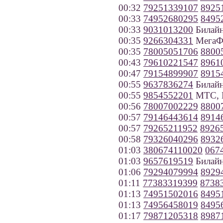
00:32
79251339107
8925
00:33
74952680295
8495
00:33
9031013200
Билайн
00:35
9266304331
МегаФ
00:35
78005051706
8800
00:43
79610221547
8961
00:47
79154899907
8915
00:55
9637836274
Билайн
00:55
9854552201
МТС, 
00:56
78007002229
8800
00:57
79146443614
8914
00:57
79265211952
8926
00:58
79326040296
8932
01:03
380674110020
067
01:03
9657619519
Билайн
01:06
79294079994
8929
01:11
77383319399
8738
01:13
74951502016
8495
01:13
74956458019
8495
01:17
79871205318
8987