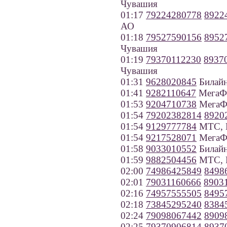
Чувашия
01:17
79224280778
8922
АО
01:18
79527590156
8952
Чувашия
01:19
79370112230
8937
Чувашия
01:31
9628020845
Билайн
01:41
9282110647
МегаФо
01:53
9204710738
МегаФо
01:54
79202382814
8920
01:54
9129777784
МТС, К
01:54
9217528071
МегаФо
01:58
9033010552
Билайн
01:59
9882504456
МТС, Р
02:00
74986425849
8498
02:01
79031160666
8903
02:16
74957555505
8495
02:18
73845295240
8384
02:24
79098067442
8909
02:25
79370906814
8937