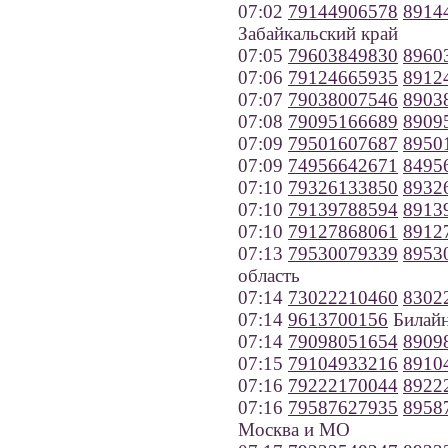
07:02
79144906578
8914
Забайкальский край
07:05
79603849830
8960
07:06
79124665935
8912
07:07
79038007546
8903
07:08
79095166689
8909
07:09
79501607687
8950
07:09
74956642671
8495
07:10
79326133850
8932
07:10
79139788594
8913
07:10
79127868061
8912
07:13
79530079339
8953
область
07:14
73022210460
8302
07:14
9613700156
Билайн
07:14
79098051654
8909
07:15
79104933216
8910
07:16
79222170044
8922
07:16
79587627935
8958
Москва и МО