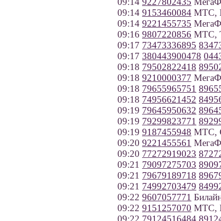
09:14
9227802435
МегаФ
09:14
9153460084
МТС, 
09:14
9221455735
МегаФо
09:16
9807220856
МТС, Т
09:17
73473336895
8347
09:17
380443900478
044
09:18
79502822418
8950
09:18
9210000377
МегаФо
09:18
79655965751
8965
09:18
74956621452
8495
09:19
79645950632
8964
09:19
79299823771
8929
09:19
9187455948
МТС, С
09:20
9221455561
МегаФо
09:20
77272919023
8727
09:21
79097275703
8909
09:21
79679189718
8967
09:21
74992703479
8499
09:22
9607057771
Билайн
09:22
9151257070
МТС, 
09:22
79124516484
8912