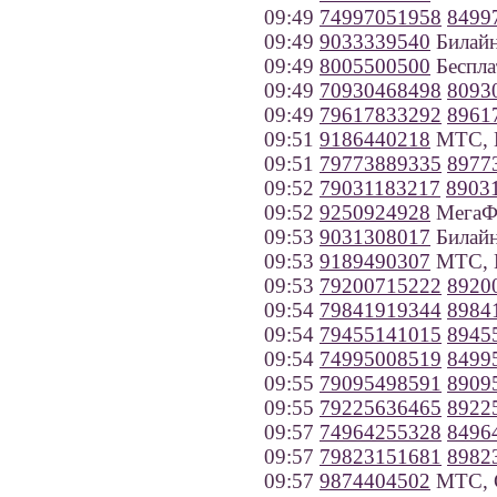
09:49
74997051958
8499
09:49
9033339540
Билайн
09:49
8005500500
Беспла
09:49
70930468498
8093
09:49
79617833292
8961
09:51
9186440218
МТС, К
09:51
79773889335
8977
09:52
79031183217
8903
09:52
9250924928
МегаФ
09:53
9031308017
Билайн
09:53
9189490307
МТС, К
09:53
79200715222
8920
09:54
79841919344
8984
09:54
79455141015
8945
09:54
74995008519
8499
09:55
79095498591
8909
09:55
79225636465
8922
09:57
74964255328
8496
09:57
79823151681
8982
09:57
9874404502
МТС, С