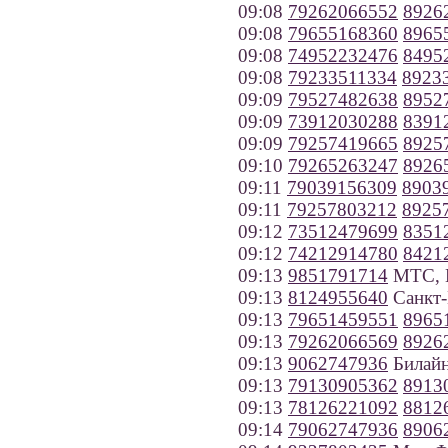
09:08
79262066552
8926
09:08
79655168360
8965
09:08
74952232476
8495
09:08
79233511334
8923
09:09
79527482638
8952
09:09
73912030288
8391
09:09
79257419665
8925
09:10
79265263247
8926
09:11
79039156309
8903
09:11
79257803212
8925
09:12
73512479699
8351
09:12
74212914780
8421
09:13
9851791714
МТС, 
09:13
8124955640
Санкт-
09:13
79651459551
8965
09:13
79262066569
8926
09:13
9062747936
Билайн
09:13
79130905362
8913
09:13
78126221092
8812
09:14
79062747936
8906