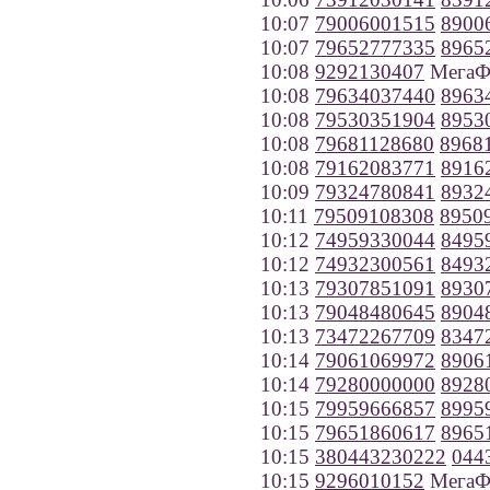
10:07
79006001515
8900
10:07
79652777335
8965
10:08
9292130407
МегаФо
10:08
79634037440
8963
10:08
79530351904
8953
10:08
79681128680
8968
10:08
79162083771
8916
10:09
79324780841
8932
10:11
79509108308
8950
10:12
74959330044
8495
10:12
74932300561
8493
10:13
79307851091
8930
10:13
79048480645
8904
10:13
73472267709
8347
10:14
79061069972
8906
10:14
79280000000
8928
10:15
79959666857
8995
10:15
79651860617
8965
10:15
380443230222
044
10:15
9296010152
МегаФ