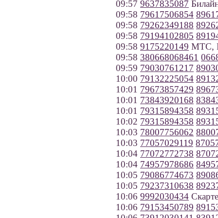
09:57
9637835087
Билайн
09:58
79617506854
8961
09:58
79262349188
8926
09:58
79194102805
8919
09:58
9175220149
МТС, 
09:58
380668068461
066
09:59
79030761217
8903
10:00
79132225054
8913
10:01
79673857429
8967
10:01
73843920168
8384
10:01
79315894358
8931
10:02
79315894358
8931
10:03
78007756062
8800
10:03
77057029119
8705
10:04
77072772738
8707
10:04
74957978686
8495
10:05
79086774673
8908
10:05
79237310638
8923
10:06
9992030434
Скарте
10:06
79153450789
8915
10:06
73912030141
8391