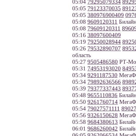
05:04
79295079334
8929
05:05
79123370035
8912
05:05
380976900409
097
05:08
9609120311
Билайн
05:08
79609120311
8960
05:16
38097600409
05:19
79250028944
8925
05:26
79532890707
8953
область
05:27
9505486580
РТ-Моб
05:31
74953193020
8495
05:34
9291187530
МегаФо
05:34
79892636566
8989
05:39
79377337443
8937
05:48
9655110836
Билайн
05:50
9261760714
МегаФ
05:54
79027571111
8902
05:56
9326150628
МегаФо
05:58
9684380613
Билайн
06:01
9686260042
Билайн
06:05
9262066534
МегаФ