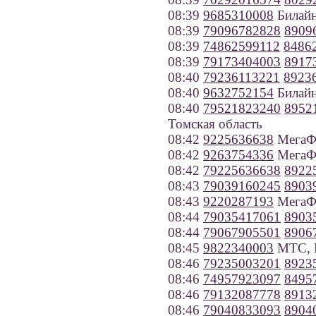
08:39
9685310008
Билайн
08:39
79096782828
8909
08:39
74862599112
8486
08:39
79173404003
8917
08:40
79236113221
8923
08:40
9632752154
Билайн
08:40
79521823240
8952
Томская область
08:42
9225636638
МегаФо
08:42
9263754336
МегаФ
08:42
79225636638
8922
08:43
79039160245
8903
08:43
9220287193
МегаФо
08:44
79035417061
8903
08:44
79067905501
8906
08:45
9822340003
МТС, П
08:46
79235003201
8923
08:46
74957923097
8495
08:46
79132087778
8913
08:46
79040833093
8904