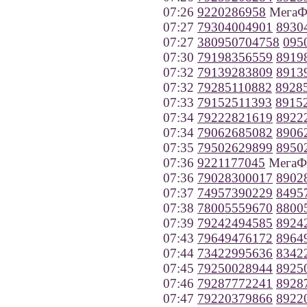
07:26
9220286958
МегаФо
07:27
79304004901
8930
07:27
380950704758
095
07:30
79198356559
8919
07:32
79139283809
8913
07:32
79285110882
8928
07:33
79152511393
8915
07:34
79222821619
8922
07:34
79062685082
8906
07:35
79502629899
8950
07:36
9221177045
МегаФо
07:36
79028300017
8902
07:37
74957390229
8495
07:38
78005559670
8800
07:39
79242494585
8924
07:43
79649476172
8964
07:44
73422995636
8342
07:45
79250028944
8925
07:46
79287772241
8928
07:47
79220379866
8922