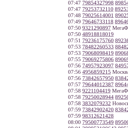
07:47
79854327998
8985
07:47
79253732110
8925
07:48
79025614001
8902
07:49
79646733118
8964
07:50
9321290897
МегаФо
07:50
48918818019
07:51
79236175760
8923
07:53
78482260533
8848
07:53
79068098419
8906
07:55
79069275806
8906
07:56
74957923097
8495
07:56
4956859215
Москв
07:56
73842657950
8384
07:57
79644012387
8964
07:58
9221104419
МегаФо
07:58
79250028944
8925
07:58
3832079232
Новос
07:59
73842902420
8384
07:59
98312621428
08:00
79500773549
8950