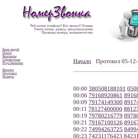
Чей номер телефона? Кто звонил? Отзывы
Узнать номер, развод, предупреждения
Проверка номера, мошенничество
Банк людей
Поиск
Контакты
Справочник
Начало
Протокол 05-1
Родственники
Каталог
Протокол
Номера
00:00
380508188101
050
00:06
79168920861
8916
00:09
79174149300
8917
00:11
78127400000
8812
00:19
79780216779
8978
00:21
79167100126
8916
00:22
74994263725
8499
00:23
74231176423
8423