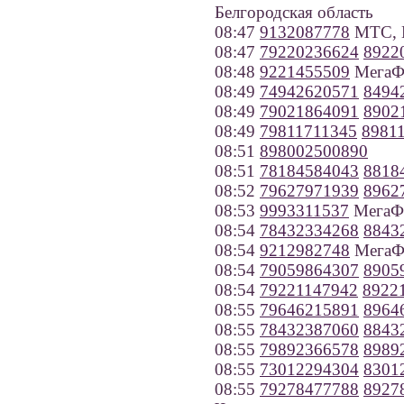
Белгородская область
08:47
9132087778
МТС, Н
08:47
79220236624
8922
08:48
9221455509
МегаФо
08:49
74942620571
8494
08:49
79021864091
8902
08:49
79811711345
8981
08:51
898002500890
08:51
78184584043
8818
08:52
79627971939
8962
08:53
9993311537
МегаФо
08:54
78432334268
8843
08:54
9212982748
МегаФо
08:54
79059864307
8905
08:54
79221147942
8922
08:55
79646215891
8964
08:55
78432387060
8843
08:55
79892366578
8989
08:55
73012294304
8301
08:55
79278477788
8927