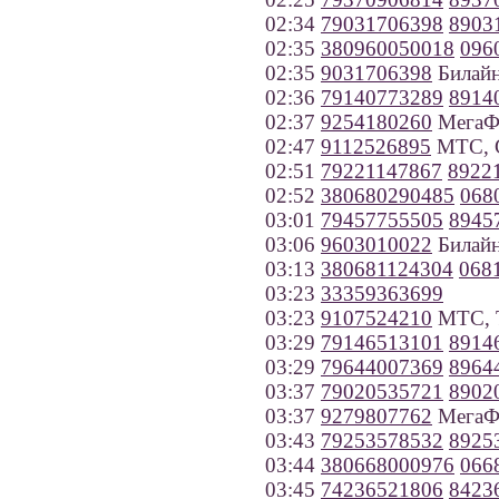
02:34
79031706398
8903
02:35
380960050018
096
02:35
9031706398
Билайн
02:36
79140773289
8914
02:37
9254180260
МегаФ
02:47
9112526895
МТС, С
02:51
79221147867
8922
02:52
380680290485
068
03:01
79457755505
8945
03:06
9603010022
Билайн
03:13
380681124304
068
03:23
33359363699
03:23
9107524210
МТС, Т
03:29
79146513101
8914
03:29
79644007369
8964
03:37
79020535721
8902
03:37
9279807762
МегаФо
03:43
79253578532
8925
03:44
380668000976
066
03:45
74236521806
8423