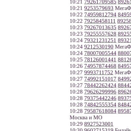
10:21
79261709585
8926
10:21
9253579693
МегаФ
10:22
74959812794
8495
10:22
79258458111
8925
10:23
79267013635
8926
10:23
79255557628
8925
10:24
79321231251
8932
10:24
9212530190
МегаФо
10:24
78007005544
8800
10:25
78126001441
8812
10:26
74957874468
8495
10:27
9993711752
МегаФо
10:27
74992151017
8499
10:27
78442262424
8844
10:28
79626299996
8962
10:28
79375442246
8937
10:28
74842555354
8484
10:28
79587618084
8958
Москва и МО
10:29
8927523001
10:30
9602715319
Билайн