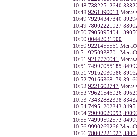
10:48
73822512640
8382
10:48
9261390013
МегаФ
10:49
79294347840
8929
10:49
78002221027
8800
10:50
79050954041
8905
10:50
00442031500
10:50
9221455561
МегаФо
10:51
9250938701
МегаФ
10:51
9217770041
МегаФо
10:51
74997055185
8499
10:51
79162030586
8916
10:52
79166368179
8916
10:52
9221602747
МегаФо
10:53
79621546026
8962
10:53
73432882338
8343
10:54
74951202843
8495
10:54
79090029093
8909
10:55
74999592573
8499
10:56
9990269266
МегаФо
10:56
78002221027
8800