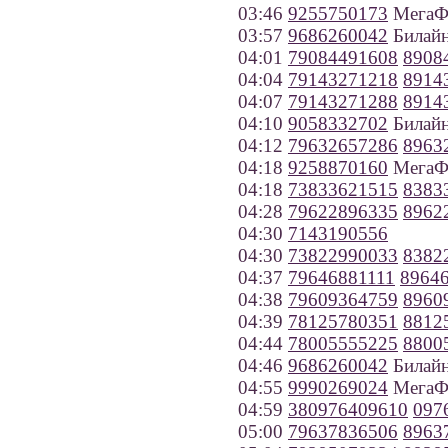
03:46
9255750173
МегаФ
03:57
9686260042
Билайн
04:01
79084491608
8908
04:04
79143271218
8914
04:07
79143271288
8914
04:10
9058332702
Билайн
04:12
79632657286
8963
04:18
9258870160
МегаФ
04:18
73833621515
8383
04:28
79622896335
8962
04:30
7143190556
04:30
73822990033
8382
04:37
79646881111
8964
04:38
79609364759
8960
04:39
78125780351
8812
04:44
78005555225
8800
04:46
9686260042
Билайн
04:55
9990269024
МегаФо
04:59
380976409610
097
05:00
79637836506
8963