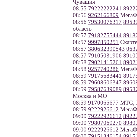
Чувашия
08:55
79222222241
8922
08:56
9262166809
МегаФ
08:56
79530076317
8953
область
08:57
79182755444
8918
08:57
9997850251
Скарте
08:57
380632390543
063
08:57
79105031906
8910
08:58
79021415261
8902
08:58
9257740286
МегаФ
08:59
79175683441
8917
08:59
79608606347
8960
08:59
79587639089
8958
Москва и МО
08:59
9170065677
МТС, Р
08:59
9222926612
МегаФо
09:00
79222926612
8922
09:00
79807060270
8980
09:00
9222926612
МегаФо
09:00
79151346154
8915