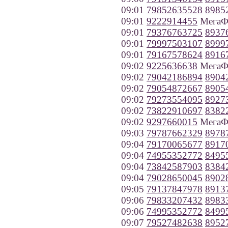
09:01
79852635528
8985
09:01
9222914455
МегаФо
09:01
79376763725
8937
09:01
79997503107
8999
09:01
79167578624
8916
09:02
9225636638
МегаФо
09:02
79042186894
8904
09:02
79054872667
8905
09:02
79273554095
8927
09:02
73822910697
8382
09:02
9297660015
МегаФо
09:03
79787662329
8978
09:04
79170065677
8917
09:04
74955352772
8495
09:04
73842587903
8384
09:04
79028650045
8902
09:05
79137847978
8913
09:06
79833207432
8983
09:06
74995352772
8499
09:07
79527482638
8952