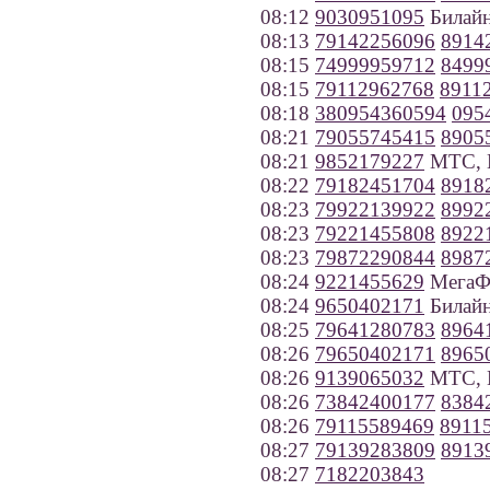
08:12
9030951095
Билайн
08:13
79142256096
8914
08:15
74999959712
8499
08:15
79112962768
8911
08:18
380954360594
095
08:21
79055745415
8905
08:21
9852179227
МТС, 
08:22
79182451704
8918
08:23
79922139922
8992
08:23
79221455808
8922
08:23
79872290844
8987
08:24
9221455629
МегаФо
08:24
9650402171
Билайн
08:25
79641280783
8964
08:26
79650402171
8965
08:26
9139065032
МТС, Н
08:26
73842400177
8384
08:26
79115589469
8911
08:27
79139283809
8913
08:27
7182203843