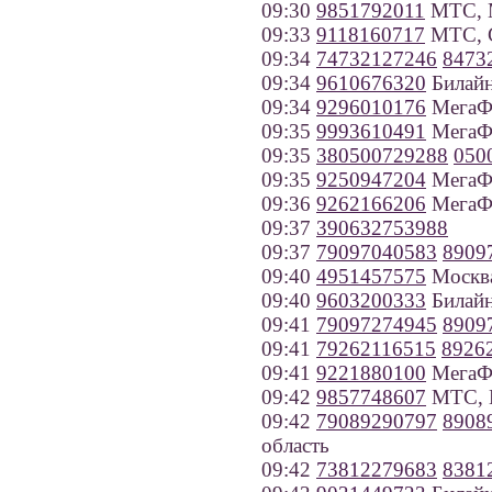
09:30
9851792011
МТС, 
09:33
9118160717
МТС, С
09:34
74732127246
8473
09:34
9610676320
Билайн
09:34
9296010176
МегаФ
09:35
9993610491
МегаФо
09:35
380500729288
050
09:35
9250947204
МегаФ
09:36
9262166206
МегаФ
09:37
390632753988
09:37
79097040583
8909
09:40
4951457575
Москв
09:40
9603200333
Билайн
09:41
79097274945
8909
09:41
79262116515
8926
09:41
9221880100
МегаФо
09:42
9857748607
МТС, 
09:42
79089290797
8908
область
09:42
73812279683
8381