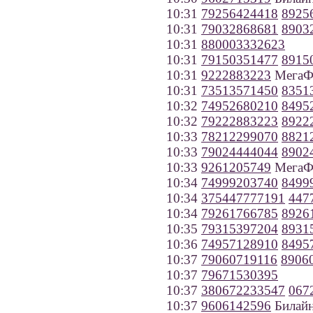
10:31
79256424418
8925
10:31
79032868681
8903
10:31
880003332623
10:31
79150351477
8915
10:31
9222883223
МегаФо
10:31
73513571450
8351
10:32
74952680210
8495
10:32
79222883223
8922
10:33
78212299070
8821
10:33
79024444044
8902
10:33
9261205749
МегаФ
10:34
74999203740
8499
10:34
375447777191
447
10:34
79261766785
8926
10:35
79315397204
8931
10:36
74957128910
8495
10:37
79060719116
8906
10:37
79671530395
10:37
380672233547
067
10:37
9606142596
Билайн