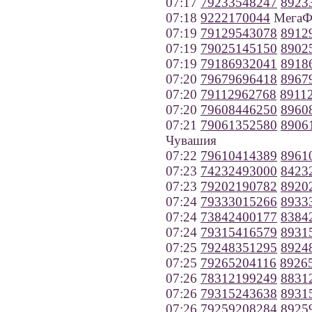
07:17
79233548247
8923
07:18
9222170044
МегаФо
07:19
79129543078
8912
07:19
79025145150
8902
07:19
79186932041
8918
07:20
79679696418
8967
07:20
79112962768
8911
07:20
79608446250
8960
07:21
79061352580
8906
Чувашия
07:22
79610414389
8961
07:23
74232493000
8423
07:23
79202190782
8920
07:24
79333015266
8933
07:24
73842400177
8384
07:24
79315416579
8931
07:25
79248351295
8924
07:25
79265204116
8926
07:26
78312199249
8831
07:26
79315243638
8931
07:26
79259208284
8925