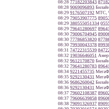
08:28
77182203843
8718
08:28
9069096893
Билайн
08:29
9176507192
МТС, Ч
08:29
79053907775
8905
08:29
380555051334
055
08:29
79641280697
8964
08:30
79006704945
8900
08:30
77786853820
8778
08:30
79930043378
8993
08:31
74722315539
8472
08:32
19036646051
Амер
08:32
9612170870
Билайн
08:32
79641280783
8964
08:34
9221455735
МегаФо
08:35
9292130431
МегаФо
08:36
9686260042
Билайн
08:36
9292130431
МегаФо
08:37
79602108387
8960
08:37
79606639858
8960
08:38
79091326937
8909
08:39
70292016574
8029