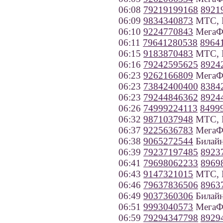
06:08
79219199168
8921
06:09
9834340873
МТС, Р
06:10
9224770843
МегаФо
06:11
79641280538
8964
06:15
9183870483
МТС, К
06:16
79242595625
8924
06:23
9262166809
МегаФ
06:23
73842400400
8384
06:23
79244846362
8924
06:26
74999224113
8499
06:32
9871037948
МТС, Р
06:37
9225636783
МегаФо
06:38
9065272544
Билайн
06:39
79237197485
8923
06:41
79698062233
8969
06:43
9147321015
МТС, 
06:46
79637836506
8963
06:49
9037360306
Билайн
06:51
9993040573
МегаФо
06:59
79294347798
8929