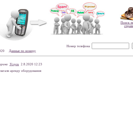
Поиск л
справ
Номер телефона
-2020
Данные по номеру
арина
Услуги
2.8.2020 12:23
лагали аренду оборудования