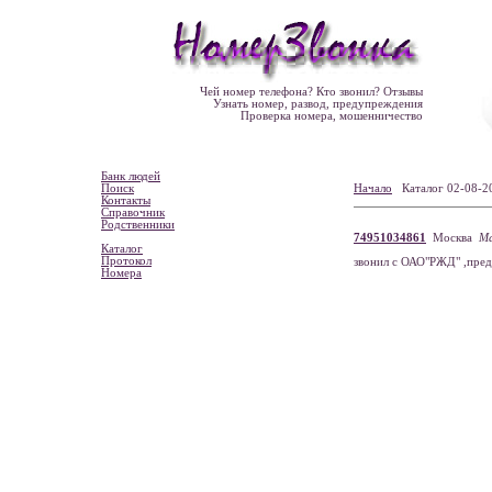
Чей номер телефона? Кто звонил? Отзывы
Узнать номер, развод, предупреждения
Проверка номера, мошенничество
Банк людей
Поиск
Начало
Каталог 02-08
Контакты
Справочник
Родственники
74951034861
Москва
М
Каталог
Протокол
звонил с ОАО"РЖД" ,пред
Номера