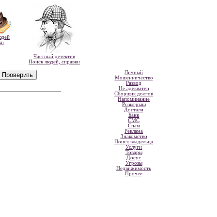
юдей
ки
Частный детектив
Поиск людей, справки
Личный
Мошенничество
Развод
Не адекватен
Сборщик долгов
Напоминание
Розыгрыш
Достали
Банк
СМС
Спам
Реклама
Знакомство
Поиск владельца
Услуги
Товары
Досуг
Угрозы
Недвижимость
Прочее