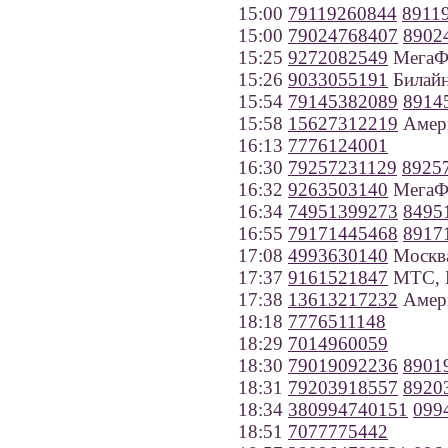
15:00
79119260844
8911
15:00
79024768407
8902
15:25
9272082549
МегаФо
15:26
9033055191
Билайн
15:54
79145382089
8914
15:58
15627312219
Амер
16:13
7776124001
16:30
79257231129
8925
16:32
9263503140
МегаФ
16:34
74951399273
8495
16:55
79171445468
8917
17:08
4993630140
Москв
17:37
9161521847
МТС, 
17:38
13613217232
Амер
18:18
7776511148
18:29
7014960059
18:30
79019092236
8901
18:31
79203918557
8920
18:34
380994740151
099
18:51
7077775442