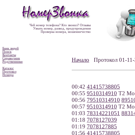
Чей номер телефона? Кто звонил? Отзывы
Узнать номер, развод, предупреждения
Проверка номера, мошенничество
Банк людей
Поиск
Контакты
Справочник
Начало
Протокол 01-1
Родственники
Каталог
Протокол
Номера
00:42
41415738805
00:55
9510314910
Т2 Моб
00:56
79510314910
8951
00:57
9510314910
Т2 Моб
01:03
78314221051
8831
01:18
7078127039
01:19
7078127885
01:56
41415738805