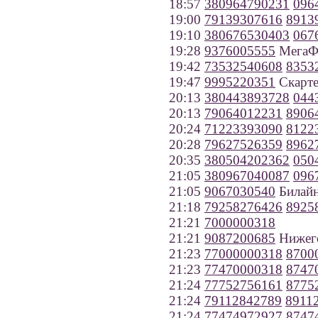
18:57
380964790231
096
19:00
79139307616
8913
19:10
380676530403
067
19:28
9376005555
МегаФо
19:42
73532540608
8353
19:47
9995220351
Скарте
20:13
380443893728
044
20:13
79064012231
8906
20:24
71223393090
8122
20:28
79627526359
8962
20:35
380504202362
050
21:05
380967040087
096
21:05
9067030540
Билайн
21:18
79258276426
8925
21:21
7000000318
21:21
9087200685
Нижего
21:23
77000000318
8700
21:23
77470000318
8747
21:24
77752756161
8775
21:24
79112842789
8911
21:24
77474972927
8747