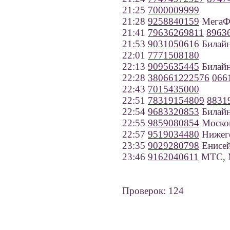
21:25
7000009999
21:28
9258840159
МегаФ
21:41
79636269811
8963
21:53
9031050616
Билайн
22:01
7771508180
22:13
9095635445
Билайн
22:28
380661222576
066
22:43
7015435000
22:51
78319154809
8831
22:54
9683320853
Билайн
22:55
9859080854
Москов
22:57
9519034480
Нижего
23:35
9029280798
Енисей
23:46
9162040611
МТС, 
Проверок: 124