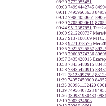
08:30
7772055451
09:08
74994442745
8499
09:11
74959663638
8495
09:12
79064050661
8906
09:30
77059090611
8705
09:44
9517387851
Теле2-
10:09
9212260737
МегаФо
10:27
9137100169
МТС, Н
10:33
9271078576
МегаФо
10:35
79225725557
8922
10:38
79608774336
8960
10:57
3435420915
Екатер
10:58
73435480915
8343
10:58
73435420915
8343
11:12
78123097592
8812
11:29
74957450900
8495
11:35
380961132423
096
11:39
74956407223
8495
11:56
380981930433
098
12:10
7003334608
12:13
7026610661