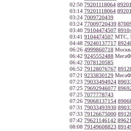
02:50
79201118064
8920
03:14
79201118064
8920
03:24
7009720439
03:24
77009720439
8700
03:40
79104474507
8910
03:41
9104474507
МТС, 
04:48
79240137717
8924
06:26
4999860718
Москв
06:42
9245552488
МегаФо
06:42
7078120585
06:52
79128076767
8912
07:21
9233830129
МегаФо
07:23
79033494924
8903
07:25
79692946077
8969
07:25
7077778743
07:26
79068137154
8906
07:31
79033493930
8903
07:33
79126675000
8912
07:42
79621146142
8962
08:08
79149608823
8914