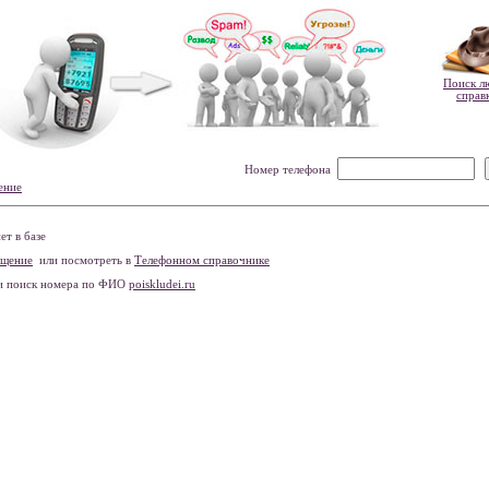
Поиск л
справ
Номер телефона
ение
т в базе
бщение
или посмотреть в
Телефонном справочнике
и поиск номера по ФИО
poiskludei.ru