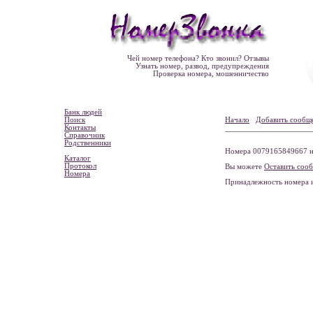
Чей номер телефона? Кто звонил? Отзывы
Узнать номер, развод, предупреждения
Проверка номера, мошенничество
Банк людей
Поиск
Начало
Добавить сообщ
Контакты
Справочник
Родственники
Номера 0079165849667 не
Каталог
Протокол
Вы можете
Оставить соо
Номера
Принадлежность номера 