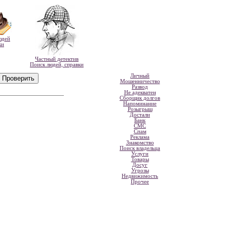
юдей
ки
Частный детектив
Поиск людей, справки
Личный
Мошенничество
Развод
Не адекватен
Сборщик долгов
Напоминание
Розыгрыш
Достали
Банк
СМС
Спам
Реклама
Знакомство
Поиск владельца
Услуги
Товары
Досуг
Угрозы
Недвижимость
Прочее